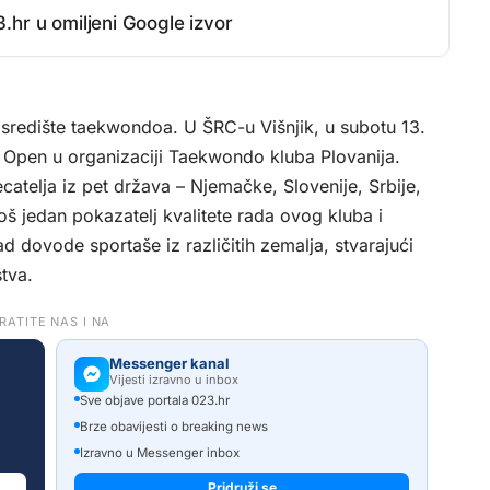
.hr u omiljeni Google izvor
redište taekwondoa. U ŠRC-u Višnjik, u subotu 13.
r Open u organizaciji Taekwondo kluba Plovanija.
catelja iz pet država – Njemačke, Slovenije, Srbije,
oš jedan pokazatelj kvalitete rada ovog kluba i
d dovode sportaše iz različitih zemalja, stvarajući
stva.
RATITE NAS I NA
Messenger kanal
Vijesti izravno u inbox
Sve objave portala 023.hr
Brze obavijesti o breaking news
Izravno u Messenger inbox
Pridruži se