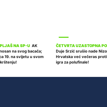
SPORT
AK
onosan na svog bacača;
Duje Srzić srušio nade Ni
ca 19. na svijetu u svom
Hrvatska već večeras proti
krštenju!
igra za polufinale!