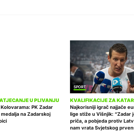
SPORT
a Kolovarama: PK Zadar
Najkorisniji igrač najjače e
 medalja na Zadarskoj
lige stiže u Višnjik: “Zadar
ici
priča, a pobjeda protiv Latv
nam vrata Svjetskog prven