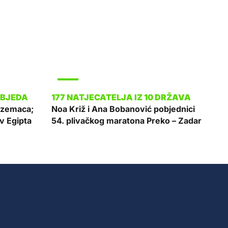
SPORT
zozemaca;
Noa Križ i Ana Bobanović pobjednici
v Egipta
54. plivačkog maratona Preko – Zadar