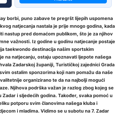
lay borbi, puno zabave te pregršt lijepih uspomena
akvog natjecanja nastala je prije mnogo godina, kada
iti nastup pred domaćom publikom, što je za njihov
mne važnosti. Iz godine u godinu natjecanje postaje
nija taekwondo destinacija našim sportskim
nje na natjecanju, ostaju upoznavati ljepote našega
hvala Zadarskoj županiji, Turističkoj zajednici Grada
i svim ostalim sponzorima koji nam pomažu da naše
alitetnije organizirano te da na najbolji mogući
aze. Njihova podrška važan je razlog zbog kojeg se
 u Zadar i sljedećih godina. Također, svaka pomoć u
eliku potporu svim članovima našega kluba i
djecom i mladima. Vidimo se u subotu na 7. Zadar