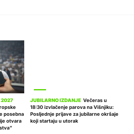
SPORT
Večeras u
uropske
18:30 izvlačenje parova na Višnjiku:
 je posebna
Posljednje prijave za jubilarne okršaje
ije otvara
koji startaju u utorak
stva”