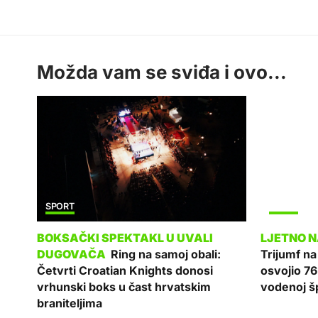
Možda vam se sviđa i ovo...
SPORT
SPORT
Ring na samoj obali:
Trijumf n
Četvrti Croatian Knights donosi
osvojio 76
vrhunski boks u čast hrvatskim
vodenoj šp
braniteljima