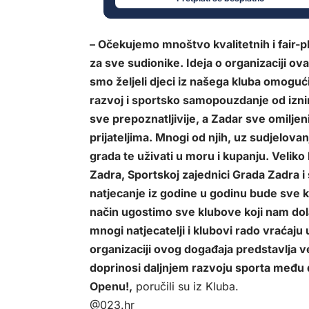
– Očekujemo mnoštvo kvalitetnih i fair-p
za sve sudionike. Ideja o organizaciji ov
smo željeli djeci iz našega kluba omoguć
razvoj i sportsko samopouzdanje od izni
sve prepoznatljivije, a Zadar sve omilje
prijateljima. Mnogi od njih, uz sudjelova
grada te uživati u moru i kupanju. Veliko 
Zadra, Sportskoj zajednici Grada Zadra 
natjecanje iz godine u godinu bude sve kv
način ugostimo sve klubove koji nam dol
mnogi natjecatelji i klubovi rado vraćaju
organizaciji ovog događaja predstavlja v
doprinosi daljnjem razvoju sporta među 
Openu!,
poručili su iz Kluba.
@023.hr