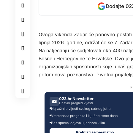
Dodajte 023
Ovoga vikenda Zadar će ponovno postati s
lipnja 2026. godine, održat će se 7. Zada
Na natjecanju će sudjelovati oko 400 natje
Bosne i Hercegovine te Hrvatske. Ovo je j
organizacijskih sposobnosti koje u naš gra
pritom nova poznanstva i životna prijatelj
P
023.hr Newsletter
Dnevni pregled vijesti
Najvažnije vijesti svakog radnog jutra
Vremenska prognoza i ključne teme dana
Bez spama, odjava u jednom kliku
Pretplati se besplatno