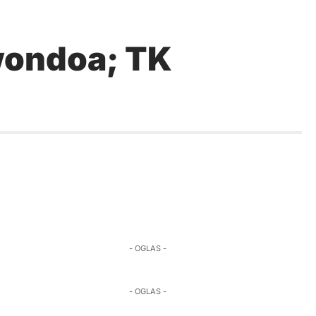
wondoa; TK
- OGLAS -
- OGLAS -