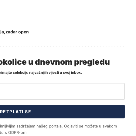
ja
zadar open
i okolice u dnevnom pregledu
imajte selekciju najvažnijih vijesti u svoj inbox.
RETPLATI SE
nimljivijim sadržajem našeg portala. Odjaviti se možete u svakom
ladu s GDPR-om.