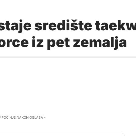
taje središte taek
orce iz pet zemalja
J POČINJE NAKON OGLASA -