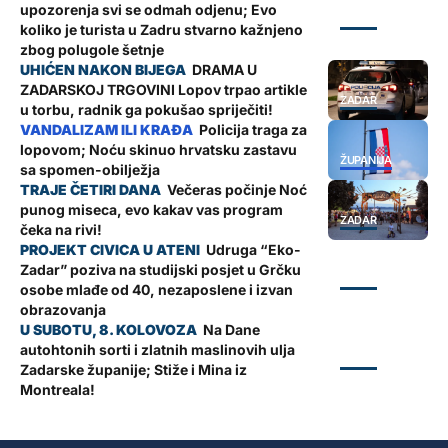
upozorenja svi se odmah odjenu; Evo
ZADAR
koliko je turista u Zadru stvarno kažnjeno
zbog polugole šetnje
DRAMA U
ZADARSKOJ TRGOVINI Lopov trpao artikle
ZADAR
u torbu, radnik ga pokušao spriječiti!
Policija traga za
lopovom; Noću skinuo hrvatsku zastavu
ŽUPANIJA
sa spomen-obilježja
Večeras počinje Noć
punog miseca, evo kakav vas program
ZADAR
čeka na rivi!
Udruga “Eko-
Zadar” poziva na studijski posjet u Grčku
ZADAR
osobe mlađe od 40, nezaposlene i izvan
obrazovanja
Na Dane
autohtonih sorti i zlatnih maslinovih ulja
ZADAR
Zadarske županije; Stiže i Mina iz
Montreala!