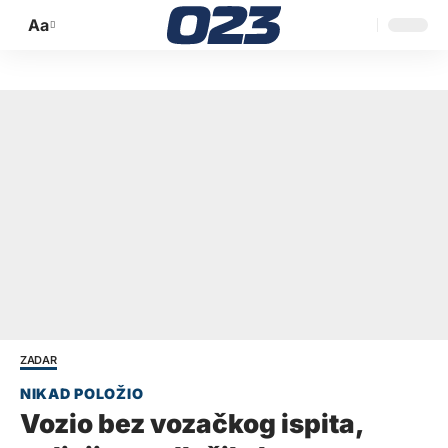
Aa
Promijeni
veličinu
slova
ZADAR
Vozio bez vozačkog ispita,