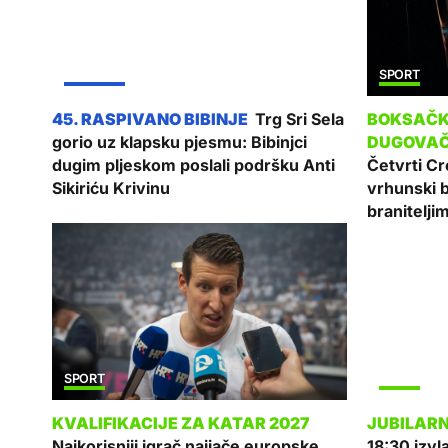
ŽUPANIJA
SPORT
Trg Sri Sela
gorio uz klapsku pjesmu: Bibinjci
dugim pljeskom poslali podršku Anti
Četvrti Cr
Sikiriću Krivinu
vrhunski 
branitelji
SPORT
SPORT
Najkorisniji igrač najjače europske
18:30 izvl