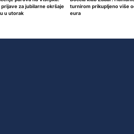
 prijave za jubilarne okršaje
turnirom prikupljeno više 
ju u utorak
eura