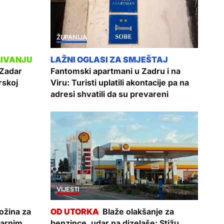
ŽUPANIJA
 Zadar
Fantomski apartmani u Zadru i na
rskoj
Viru: Turisti uplatili akontacije pa na
adresi shvatili da su prevareni
VIJESTI
ožina za
Blaže olakšanje za
tarnim
benzince, udar na dizelaše: Stižu