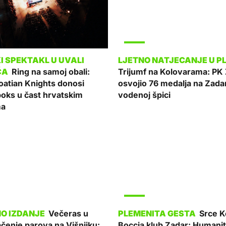
SPORT
Ring na samoj obali:
Trijumf na Kolovarama: PK
oatian Knights donosi
osvojio 76 medalja na Zada
boks u čast hrvatskim
vodenoj špici
ma
SPORT
Večeras u
Srce K
ačenje parova na Višnjiku:
Boccia klub Zadar: Humani