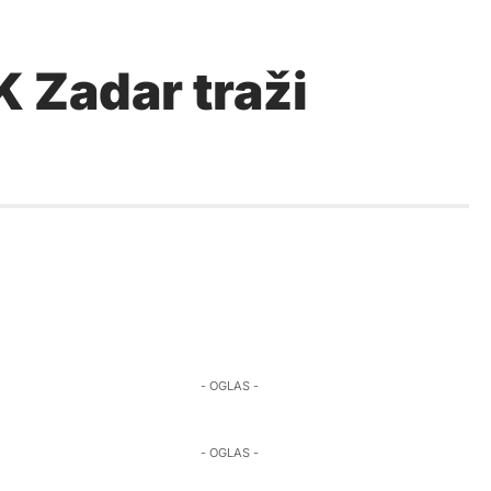
K Zadar traži
- OGLAS -
- OGLAS -