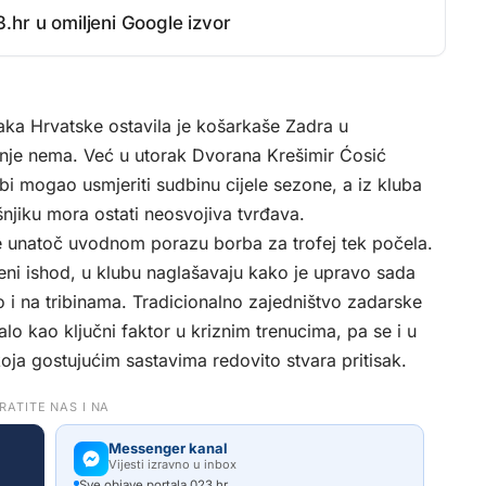
.hr u omiljeni Google izvor
vaka Hrvatske ostavila je košarkaše Zadra u
nje nema. Već u utorak Dvorana Krešimir Ćosić
bi mogao usmjeriti sudbinu cijele sezone, a iz kluba
šnjiku mora ostati neosvojiva tvrđava.
e unatoč uvodnom porazu borba za trofej tek počela.
jeni ishod, u klubu naglašavaju kako je upravo sada
o i na tribinama. Tradicionalno zajedništvo zadarske
o kao ključni faktor u kriznim trenucima, pa se i u
oja gostujućim sastavima redovito stvara pritisak.
RATITE NAS I NA
Messenger kanal
Vijesti izravno u inbox
Sve objave portala 023.hr