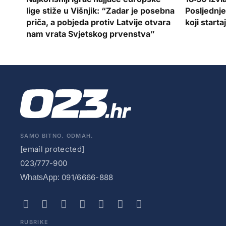
lige stiže u Višnjik: “Zadar je posebna
Posljednje
priča, a pobjeda protiv Latvije otvara
koji starta
nam vrata Svjetskog prvenstva”
SAMO BITNO. ODMAH.
[email protected]
023/777-900
091/6666-888
WhatsApp:
RUBRIKE