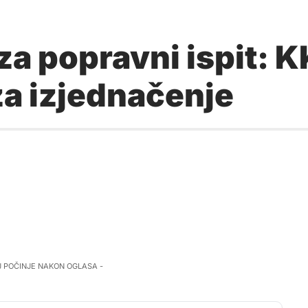
za popravni ispit: K
za izjednačenje
J POČINJE NAKON OGLASA -