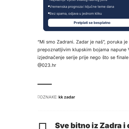
Vremenska prognoza i ključne teme dana
Bez spama, odjava u jednom kliku
Pretplati se besplatno
“Mi smo Zadrani. Zadar je naš”, poruka je 
prepoznatljivim klupskim bojama napune Vi
izjednačenje serije prije nego što se finale
@023.hr
OZNAKE:
kk zadar
Sve bitno iz Zadra 