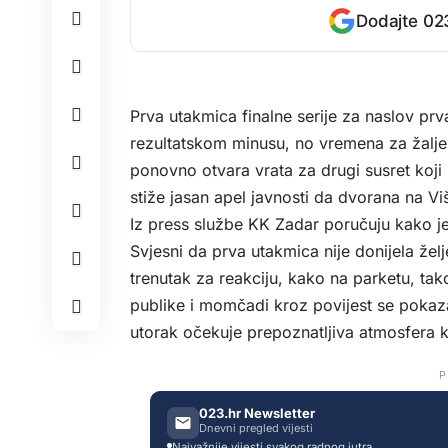
Dodajte 023
Prva utakmica finalne serije za naslov pr
rezultatskom minusu, no vremena za žalje
ponovno otvara vrata za drugi susret koji 
stiže jasan apel javnosti da dvorana na Vi
Iz press službe KK Zadar poručuju kako j
Svjesni da prva utakmica nije donijela žel
trenutak za reakciju, kako na parketu, tak
publike i momčadi kroz povijest se pokazal
utorak očekuje prepoznatljiva atmosfera k
P
023.hr Newsletter
Dnevni pregled vijesti
Najvažnije vijesti svakog radnog jutra