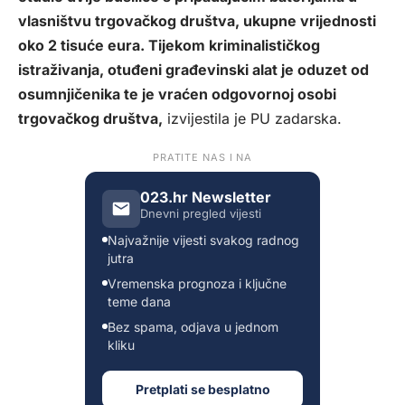
vlasništvu trgovačkog društva, ukupne vrijednosti
oko 2 tisuće eura. Tijekom kriminalističkog
istraživanja, otuđeni građevinski alat je oduzet od
osumnjičenika te je vraćen odgovornoj osobi
trgovačkog društva,
izvijestila je PU zadarska.
PRATITE NAS I NA
023.hr Newsletter
Dnevni pregled vijesti
Najvažnije vijesti svakog radnog
jutra
Vremenska prognoza i ključne
teme dana
Bez spama, odjava u jednom
kliku
Pretplati se besplatno