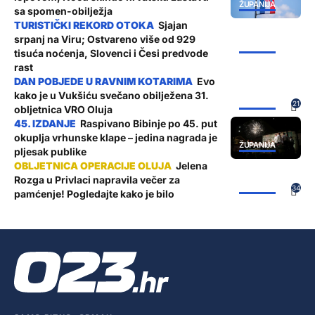
ŽUPANIJA
sa spomen-obilježja
Sjajan
srpanj na Viru; Ostvareno više od 929
ŽUPANIJA
tisuća noćenja, Slovenci i Česi predvode
rast
Evo
kako je u Vukšiću svečano obilježena 31.
ŽUPANIJA
21
obljetnica VRO Oluja
Raspivano Bibinje po 45. put
okuplja vrhunske klape – jedina nagrada je
ŽUPANIJA
pljesak publike
Jelena
Rozga u Privlaci napravila večer za
ŽUPANIJA
34
pamćenje! Pogledajte kako je bilo