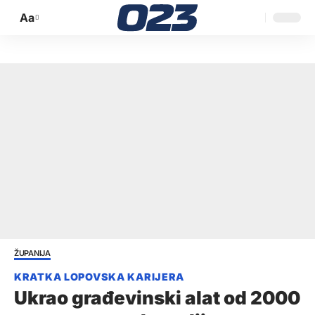
Aa
Promijeni
veličinu
slova
ŽUPANIJA
Ukrao građevinski alat od 2000