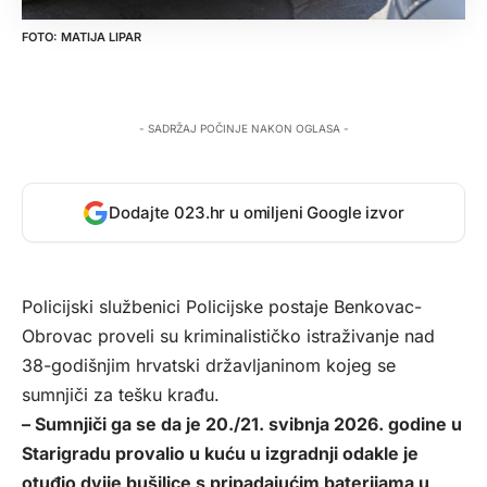
MATIJA LIPAR
- SADRŽAJ POČINJE NAKON OGLASA -
Dodajte 023.hr u omiljeni Google izvor
Policijski službenici Policijske postaje Benkovac-
Obrovac proveli su kriminalističko istraživanje nad
38-godišnjim hrvatski državljaninom kojeg se
sumnjiči za tešku krađu.
– Sumnjiči ga se da je 20./21. svibnja 2026. godine u
Starigradu provalio u kuću u izgradnji odakle je
otuđio dvije bušilice s pripadajućim baterijama u