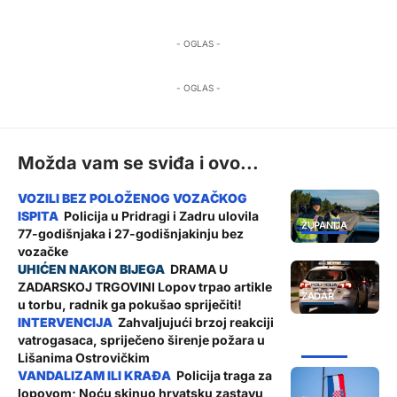
- OGLAS -
- OGLAS -
Možda vam se sviđa i ovo...
Policija u Pridragi i Zadru ulovila
ŽUPANIJA
77-godišnjaka i 27-godišnjakinju bez
vozačke
DRAMA U
ZADARSKOJ TRGOVINI Lopov trpao artikle
ZADAR
u torbu, radnik ga pokušao spriječiti!
Zahvaljujući brzoj reakciji
vatrogasaca, spriječeno širenje požara u
ŽUPANIJA
Lišanima Ostrovičkim
Policija traga za
lopovom; Noću skinuo hrvatsku zastavu