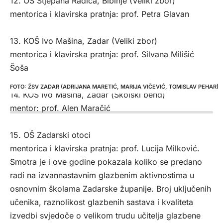
12. OŠ Stjepana Radića, Bibinje (Veliki zbor)
mentorica i klavirska pratnja: prof. Petra Glavan
13. KOŠ Ivo Mašina, Zadar (Veliki zbor)
mentorica i klavirska pratnja: prof. Silvana Milišić
Šoša
ŽSV ZADAR (ADRIJANA MARETIĆ, MARIJA VIČEVIĆ, TOMISLAV PEHAR)
14. KOŠ Ivo Mašina, Zadar (Školski bend)
mentor: prof. Alen Maračić
15. OŠ Zadarski otoci
mentorica i klavirska pratnja: prof. Lucija Milković.
Smotra je i ove godine pokazala koliko se predano
radi na izvannastavnim glazbenim aktivnostima u
osnovnim školama Zadarske županije. Broj uključenih
učenika, raznolikost glazbenih sastava i kvaliteta
izvedbi svjedoče o velikom trudu učitelja glazbene