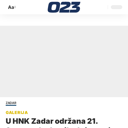
Aa
Promijeni
veličinu
slova
ZADAR
U HNK Zadar održana 21.