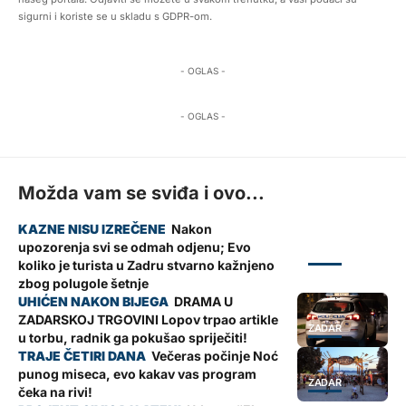
sigurni i koriste se u skladu s GDPR-om.
- OGLAS -
- OGLAS -
Možda vam se sviđa i ovo...
Nakon
upozorenja svi se odmah odjenu; Evo
ZADAR
koliko je turista u Zadru stvarno kažnjeno
zbog polugole šetnje
DRAMA U
ZADARSKOJ TRGOVINI Lopov trpao artikle
ZADAR
u torbu, radnik ga pokušao spriječiti!
Večeras počinje Noć
punog miseca, evo kakav vas program
ZADAR
čeka na rivi!