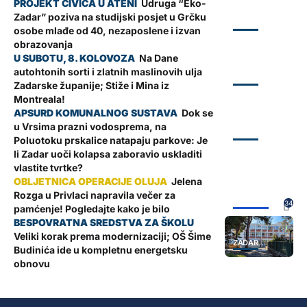
Udruga “Eko-
Zadar” poziva na studijski posjet u Grčku
ZADAR
osobe mlađe od 40, nezaposlene i izvan
obrazovanja
Na Dane
autohtonih sorti i zlatnih maslinovih ulja
ZADAR
Zadarske županije; Stiže i Mina iz
Montreala!
Dok se
u Vrsima prazni vodosprema, na
ZADAR
Poluotoku prskalice natapaju parkove: Je
li Zadar uoči kolapsa zaboravio uskladiti
vlastite tvrtke?
Jelena
Rozga u Privlaci napravila večer za
ŽUPANIJA
34
pamćenje! Pogledajte kako je bilo
Veliki korak prema modernizaciji; OŠ Šime
ZADAR
Budinića ide u kompletnu energetsku
obnovu