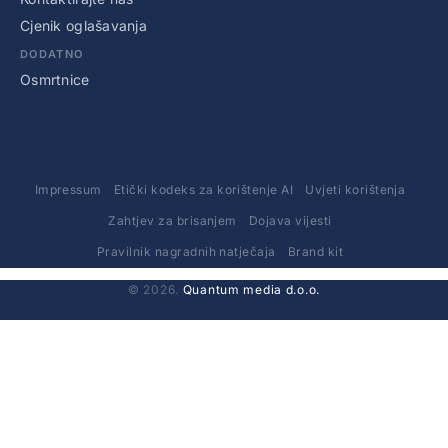
Cjenik oglašavanja
DODATNO
Osmrtnice
Impressum
Etički kodeks za korištenje AI
Uvjeti korištenja
Zahtjev za brisanjem
Dojava vijesti
Pravilnik nagradnih natječaja
Brand kit
© 2026.
Quantum media d.o.o.