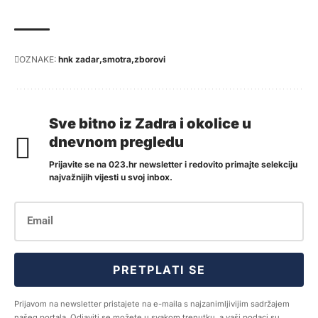
OZNAKE:
hnk zadar
smotra
zborovi
Sve bitno iz Zadra i okolice u
dnevnom pregledu
Prijavite se na 023.hr newsletter i redovito primajte selekciju
najvažnijih vijesti u svoj inbox.
PRETPLATI SE
Prijavom na newsletter pristajete na e-maila s najzanimljivijim sadržajem
našeg portala. Odjaviti se možete u svakom trenutku, a vaši podaci su