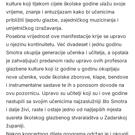
kulture koji tijekom cijele školske godine ulažu svoje
vrijeme, znanje i entuzijazam kako bi učenicima
približili ljepotu glazbe, zajedničkog muziciranja i
umjetničkog izražavanja.
Posebna vrijednost ove manifestacije krije se upravo
u njezinu kontinuitetu. Već dvadeset i jednu godinu
Smotra okuplja generacije učenika i učitelja, a opstala
je zahvaljujući predanom radu upravo ovih profesora
glazbene kulture koji iz godine u godinu okupljaju
nove učenike, vode školske zborove, klape, bendove
i instrumentalne sastave te ih s ponosom dovode na
ovu pozornicu. Upravo su učitelji koji su i ove godine
nastupili sa svojim učenicima najzaslužniji što Smotra
i dalje živi, raste i ostaje jedno od najljepših mjesta
susreta školskog glazbenog stvaralaštva u Zadarskoj
županiji.
Nakon koncertnog dijela programa održan je i okrugli