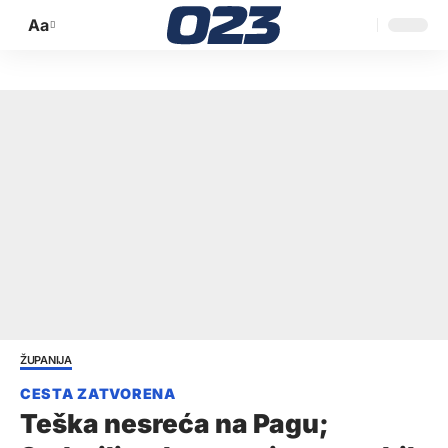
Aa
Promijeni
veličinu
slova
ŽUPANIJA
Teška nesreća na Pagu;