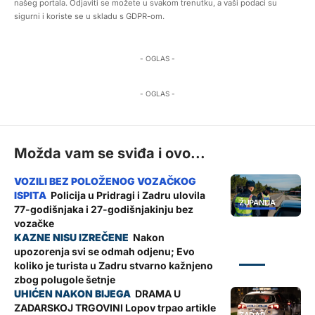
našeg portala. Odjaviti se možete u svakom trenutku, a vaši podaci su
sigurni i koriste se u skladu s GDPR-om.
- OGLAS -
- OGLAS -
Možda vam se sviđa i ovo...
Policija u Pridragi i Zadru ulovila
ŽUPANIJA
77-godišnjaka i 27-godišnjakinju bez
vozačke
Nakon
upozorenja svi se odmah odjenu; Evo
ZADAR
koliko je turista u Zadru stvarno kažnjeno
zbog polugole šetnje
DRAMA U
ZADARSKOJ TRGOVINI Lopov trpao artikle