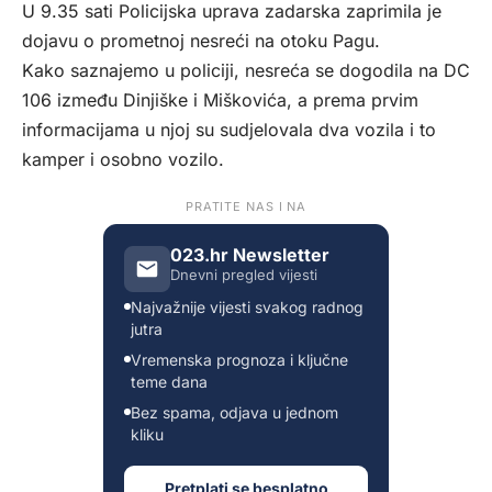
U 9.35 sati Policijska uprava zadarska zaprimila je
dojavu o prometnoj nesreći na otoku Pagu.
Kako saznajemo u policiji, nesreća se dogodila na DC
106 između Dinjiške i Miškovića, a prema prvim
informacijama u njoj su sudjelovala dva vozila i to
kamper i osobno vozilo.
PRATITE NAS I NA
023.hr Newsletter
Dnevni pregled vijesti
Najvažnije vijesti svakog radnog
jutra
Vremenska prognoza i ključne
teme dana
Bez spama, odjava u jednom
kliku
Pretplati se besplatno