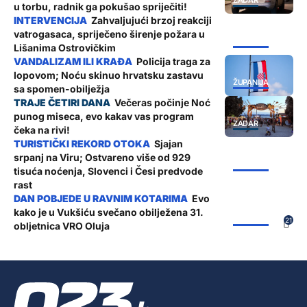
ZADAR
u torbu, radnik ga pokušao spriječiti!
Zahvaljujući brzoj reakciji
vatrogasaca, spriječeno širenje požara u
ŽUPANIJA
Lišanima Ostrovičkim
Policija traga za
lopovom; Noću skinuo hrvatsku zastavu
ŽUPANIJA
sa spomen-obilježja
Večeras počinje Noć
punog miseca, evo kakav vas program
ZADAR
čeka na rivi!
Sjajan
srpanj na Viru; Ostvareno više od 929
ŽUPANIJA
tisuća noćenja, Slovenci i Česi predvode
rast
Evo
kako je u Vukšiću svečano obilježena 31.
ŽUPANIJA
21
obljetnica VRO Oluja