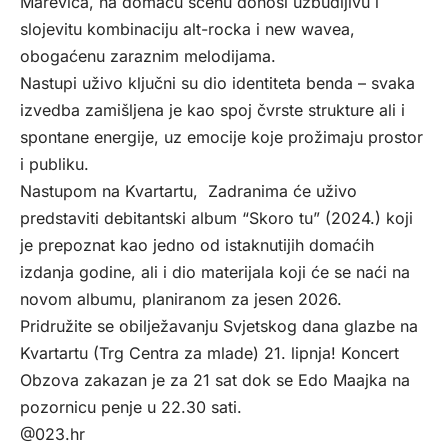
Marevića, na domaću scenu donosi uzbudljivu i
slojevitu kombinaciju alt-rocka i new wavea,
obogaćenu zaraznim melodijama.
Nastupi uživo ključni su dio identiteta benda – svaka
izvedba zamišljena je kao spoj čvrste strukture ali i
spontane energije, uz emocije koje prožimaju prostor
i publiku.
Nastupom na Kvartartu, Zadranima će uživo
predstaviti debitantski album “Skoro tu” (2024.) koji
je prepoznat kao jedno od istaknutijih domaćih
izdanja godine, ali i dio materijala koji će se naći na
novom albumu, planiranom za jesen 2026.
Pridružite se obilježavanju Svjetskog dana glazbe na
Kvartartu (Trg Centra za mlade) 21. lipnja! Koncert
Obzova zakazan je za 21 sat dok se Edo Maajka na
pozornicu penje u 22.30 sati.
@023.hr