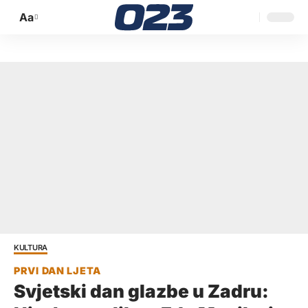
Aa
Promijeni
veličinu
slova
KULTURA
Svjetski dan glazbe u Zadru: