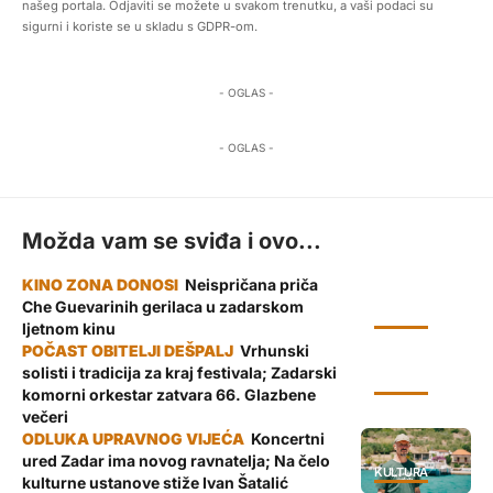
našeg portala. Odjaviti se možete u svakom trenutku, a vaši podaci su
sigurni i koriste se u skladu s GDPR-om.
- OGLAS -
- OGLAS -
Možda vam se sviđa i ovo...
Neispričana priča
Che Guevarinih gerilaca u zadarskom
KULTURA
ljetnom kinu
Vrhunski
solisti i tradicija za kraj festivala; Zadarski
KULTURA
komorni orkestar zatvara 66. Glazbene
večeri
Koncertni
ured Zadar ima novog ravnatelja; Na čelo
KULTURA
kulturne ustanove stiže Ivan Šatalić