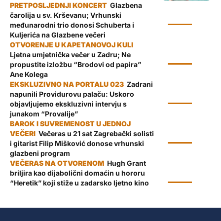
Glazbena
čarolija u sv. Krševanu; Vrhunski
KULTURA
međunarodni trio donosi Schuberta i
Kuljerića na Glazbene večeri
Ljetna umjetnička večer u Zadru; Ne
KULTURA
propustite izložbu “Brodovi od papira”
Ane Kolega
Zadrani
napunili Providurovu palaču: Uskoro
KULTURA
objavljujemo ekskluzivni intervju s
junakom “Provalije”
Večeras u 21 sat Zagrebački solisti
KULTURA
i gitarist Filip Mišković donose vrhunski
glazbeni program
Hugh Grant
briljira kao dijabolični domaćin u hororu
KULTURA
“Heretik” koji stiže u zadarsko ljetno kino