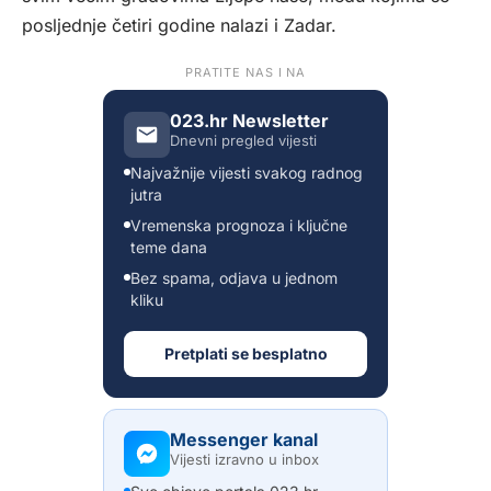
posljednje četiri godine nalazi i Zadar.
PRATITE NAS I NA
023.hr Newsletter
Dnevni pregled vijesti
Najvažnije vijesti svakog radnog
jutra
Vremenska prognoza i ključne
teme dana
Bez spama, odjava u jednom
kliku
Pretplati se besplatno
Messenger kanal
Vijesti izravno u inbox