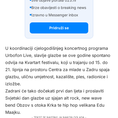
Sve objave portala 023.hr
Brze obavijesti o breaking news
Izravno u Messenger inbox
Pridruži se
U koordinaciji cjelogodišnjeg koncertnog programa
Urbofon Live, slavlje glazbe se ove godine spontano
odvija na Kvartart festivalu, koji u trajanju od 15. do
21. lipnja na prostoru Centra za mlade u Zadru spaja
glazbu, uličnu umjetnost, kazalište, ples, radionice i
izložbe.
Zadrani će tako dočekati prvi dan ljeta i proslaviti
Svjetski dan glazbe uz sjajan alt rock, new wave
bend Obzov s otoka Krka te hip hop velikana Edu
Maajku.
- TEKST SE NASTAVLJA NAKON OGLASA -