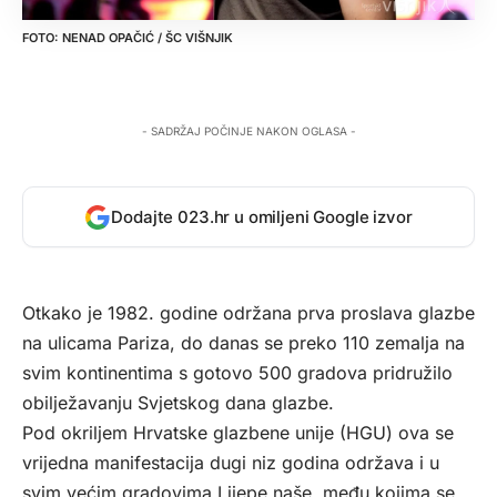
NENAD OPAČIĆ / ŠC VIŠNJIK
- SADRŽAJ POČINJE NAKON OGLASA -
Dodajte 023.hr u omiljeni Google izvor
Otkako je 1982. godine održana prva proslava glazbe
na ulicama Pariza, do danas se preko 110 zemalja na
svim kontinentima s gotovo 500 gradova pridružilo
obilježavanju Svjetskog dana glazbe.
Pod okriljem Hrvatske glazbene unije (HGU) ova se
vrijedna manifestacija dugi niz godina održava i u
svim većim gradovima Lijepe naše, među kojima se