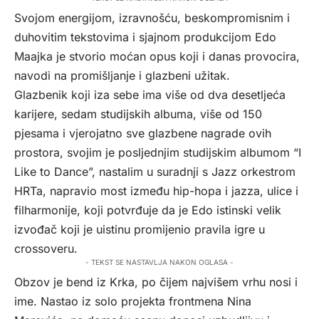
Svojom energijom, izravnošću, beskompromisnim i
duhovitim tekstovima i sjajnom produkcijom Edo
Maajka je stvorio moćan opus koji i danas provocira,
navodi na promišljanje i glazbeni užitak.
Glazbenik koji iza sebe ima više od dva desetljeća
karijere, sedam studijskih albuma, više od 150
pjesama i vjerojatno sve glazbene nagrade ovih
prostora, svojim je posljednjim studijskim albumom “I
Like to Dance”, nastalim u suradnji s Jazz orkestrom
HRTa, napravio most između hip-hopa i jazza, ulice i
filharmonije, koji potvrđuje da je Edo istinski velik
izvođač koji je uistinu promijenio pravila igre u
crossoveru.
- TEKST SE NASTAVLJA NAKON OGLASA -
Obzov je bend iz Krka, po čijem najvišem vrhu nosi i
ime. Nastao iz solo projekta frontmena Nina