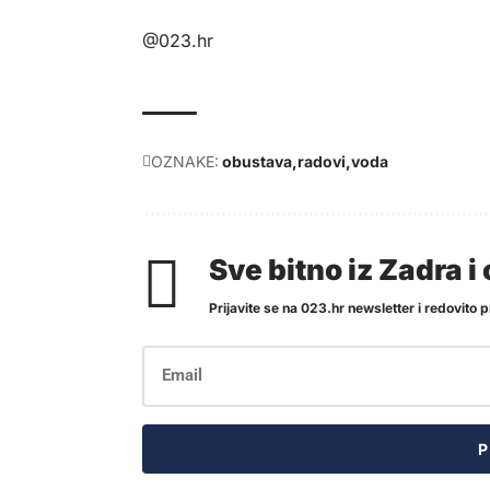
@023.hr
OZNAKE:
obustava
radovi
voda
Sve bitno iz Zadra 
Prijavite se na 023.hr newsletter i redovito pr
P