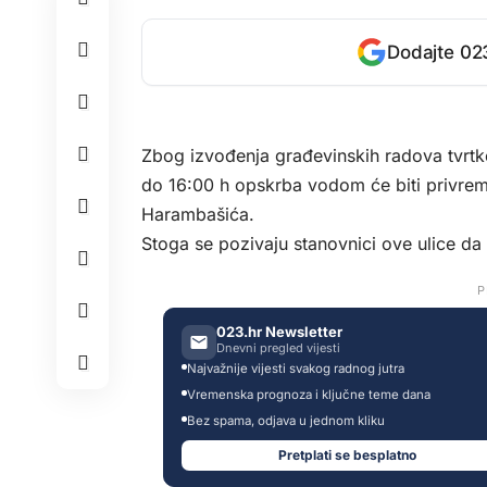
Dodajte 023
Zbog izvođenja građevinskih radova tvrtk
do 16:00 h opskrba vodom će biti privrem
Harambašića.
Stoga se pozivaju stanovnici ove ulice da
P
023.hr Newsletter
Dnevni pregled vijesti
Najvažnije vijesti svakog radnog jutra
Vremenska prognoza i ključne teme dana
Bez spama, odjava u jednom kliku
Pretplati se besplatno