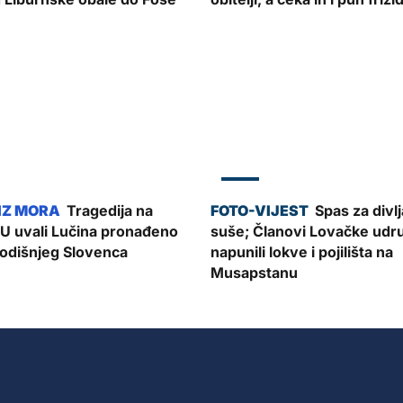
ZADAR
Tragedija na
Spas za divlj
U uvali Lučina pronađeno
suše; Članovi Lovačke udr
godišnjeg Slovenca
napunili lokve i pojilišta na
Musapstanu