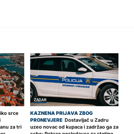
ZADAR
iko srce
i
Dostavljač u Zadru
nu za tri
uzeo novac od kupaca i zadržao ga za
der
sebe; Pokrao poslodavca za stotine