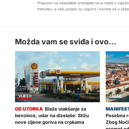
Prijavom na newsletter pristajete na e-maila s najza
trenutku, a vaši podaci su sigurni i koriste se u sk
Možda vam se sviđa i ovo...
VIJESTI
ZADAR
Blaže olakšanje za
benzince, udar na dizelaše: Stižu
Posebna re
nove cijene goriva na crpkama
Zbog Noći
promet od