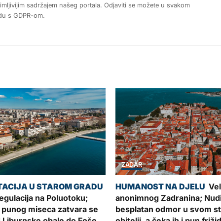
nimljivijim sadržajem našeg portala. Odjaviti se možete u svakom
ladu s GDPR-om.
ZADAR
Vel
gulacija na Poluotoku;
anonimnog Zadranina; Nud
 punog miseca zatvara se
besplatan odmor u svom sta
 Liburnske obale do Foše
obitelji, a čeka ih i pun friži