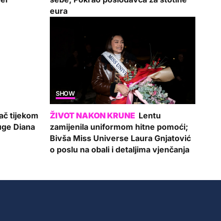
eura
SHOW
ač tijekom
Lentu
uge Diana
zamijenila uniformom hitne pomoći;
Bivša Miss Universe Laura Gnjatović
o poslu na obali i detaljima vjenčanja