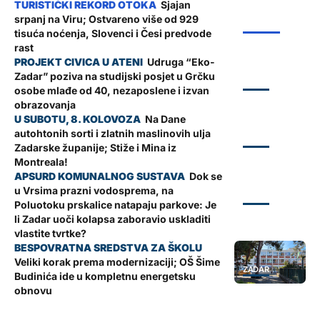
Sjajan
srpanj na Viru; Ostvareno više od 929
ŽUPANIJA
tisuća noćenja, Slovenci i Česi predvode
rast
Udruga “Eko-
Zadar” poziva na studijski posjet u Grčku
ZADAR
osobe mlađe od 40, nezaposlene i izvan
obrazovanja
Na Dane
autohtonih sorti i zlatnih maslinovih ulja
ZADAR
Zadarske županije; Stiže i Mina iz
Montreala!
Dok se
u Vrsima prazni vodosprema, na
ZADAR
Poluotoku prskalice natapaju parkove: Je
li Zadar uoči kolapsa zaboravio uskladiti
vlastite tvrtke?
Veliki korak prema modernizaciji; OŠ Šime
ZADAR
Budinića ide u kompletnu energetsku
obnovu