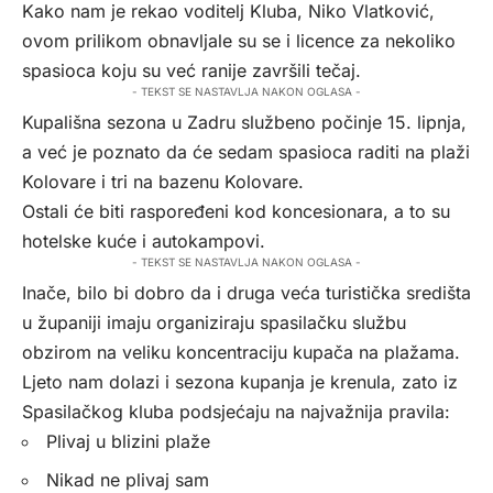
Kako nam je rekao voditelj Kluba, Niko Vlatković,
ovom prilikom obnavljale su se i licence za nekoliko
spasioca koju su već ranije završili tečaj.
- TEKST SE NASTAVLJA NAKON OGLASA -
Kupališna sezona u Zadru službeno počinje 15. lipnja,
a već je poznato da će sedam spasioca raditi na plaži
Kolovare i tri na bazenu Kolovare.
Ostali će biti raspoređeni kod koncesionara, a to su
hotelske kuće i autokampovi.
- TEKST SE NASTAVLJA NAKON OGLASA -
Inače, bilo bi dobro da i druga veća turistička središta
u županiji imaju organiziraju spasilačku službu
obzirom na veliku koncentraciju kupača na plažama.
Ljeto nam dolazi i sezona kupanja je krenula, zato iz
Spasilačkog kluba podsjećaju na najvažnija pravila:
Plivaj u blizini plaže
Nikad ne plivaj sam