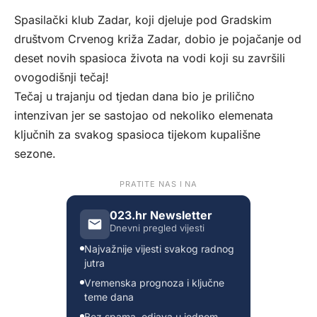
Spasilački klub Zadar, koji djeluje pod Gradskim
društvom Crvenog križa Zadar, dobio je pojačanje od
deset novih spasioca života na vodi koji su završili
ovogodišnji tečaj!
Tečaj u trajanju od tjedan dana bio je prilično
intenzivan jer se sastojao od nekoliko elemenata
ključnih za svakog spasioca tijekom kupališne
sezone.
PRATITE NAS I NA
023.hr Newsletter
Dnevni pregled vijesti
Najvažnije vijesti svakog radnog
jutra
Vremenska prognoza i ključne
teme dana
Bez spama, odjava u jednom