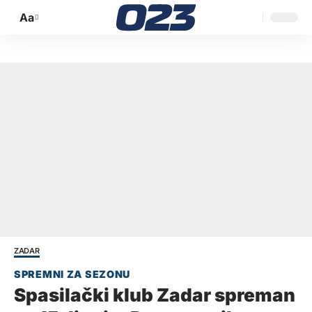
Aa
Promijeni
veličinu
slova
ZADAR
Spasilački klub Zadar spreman