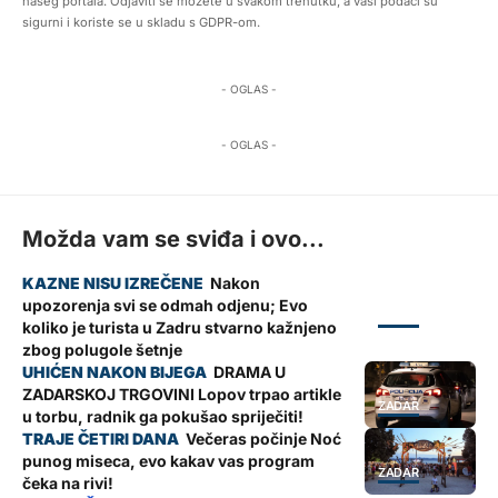
našeg portala. Odjaviti se možete u svakom trenutku, a vaši podaci su
sigurni i koriste se u skladu s GDPR-om.
- OGLAS -
- OGLAS -
Možda vam se sviđa i ovo...
Nakon
upozorenja svi se odmah odjenu; Evo
ZADAR
koliko je turista u Zadru stvarno kažnjeno
zbog polugole šetnje
DRAMA U
ZADARSKOJ TRGOVINI Lopov trpao artikle
ZADAR
u torbu, radnik ga pokušao spriječiti!
Večeras počinje Noć
punog miseca, evo kakav vas program
ZADAR
čeka na rivi!