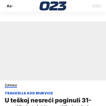
Aa
Promijeni
veličinu
slova
ŽUPANIJA
U teškoj nesreći poginuli 31-