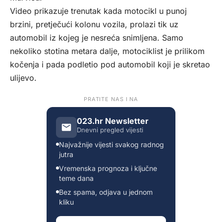
Video prikazuje trenutak kada motocikl u punoj
brzini, pretječući kolonu vozila, prolazi tik uz
automobil iz kojeg je nesreća snimljena. Samo
nekoliko stotina metara dalje, motociklist je prilikom
kočenja i pada podletio pod automobil koji je skretao
ulijevo.
PRATITE NAS I NA
023.hr Newsletter
Dnevni pregled vijesti
Najvažnije vijesti svakog radnog
jutra
Vremenska prognoza i ključne
teme dana
Bez spama, odjava u jednom
kliku