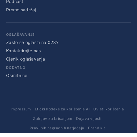
Podcast
Promo sadržaj
OGLAŠAVANJE
Zašto se oglasiti na 023?
Kontaktirajte nas
Cjenik oglašavanja
DODATNO
Osmrtnice
Impressum
Etički kodeks za korištenje AI
Uvjeti korištenja
Zahtjev za brisanjem
Dojava vijesti
Pravilnik nagradnih natječaja
Brand kit