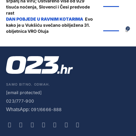
srpanj na Viru; Ostvareno više od 929
ŽUPANIJA
tisuća noćenja, Slovenci i Česi predvode
rast
Evo
kako je u Vukšiću svečano obilježena 31.
ŽUPANIJA
21
obljetnica VRO Oluja
SAMO BITNO. ODMAH.
[email protected]
023/777-900
WhatsApp:
091/6666-888