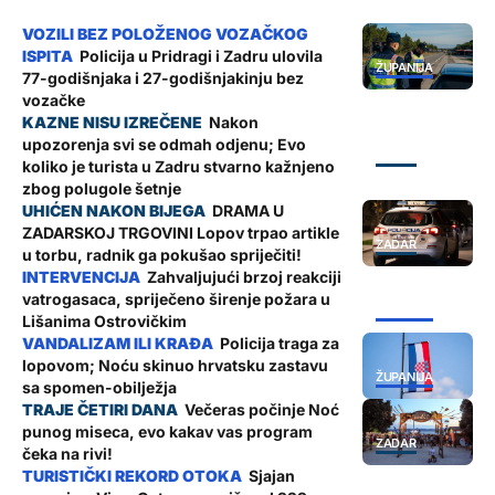
Policija u Pridragi i Zadru ulovila
ŽUPANIJA
77-godišnjaka i 27-godišnjakinju bez
vozačke
Nakon
upozorenja svi se odmah odjenu; Evo
ZADAR
koliko je turista u Zadru stvarno kažnjeno
zbog polugole šetnje
DRAMA U
ZADARSKOJ TRGOVINI Lopov trpao artikle
ZADAR
u torbu, radnik ga pokušao spriječiti!
Zahvaljujući brzoj reakciji
vatrogasaca, spriječeno širenje požara u
ŽUPANIJA
Lišanima Ostrovičkim
Policija traga za
lopovom; Noću skinuo hrvatsku zastavu
ŽUPANIJA
sa spomen-obilježja
Večeras počinje Noć
punog miseca, evo kakav vas program
ZADAR
čeka na rivi!
Sjajan