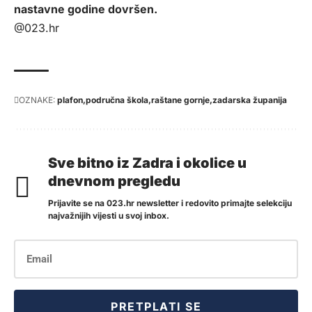
nastavne godine dovršen.
@023.hr
OZNAKE:
plafon
područna škola
raštane gornje
zadarska županija
Sve bitno iz Zadra i okolice u
dnevnom pregledu
Prijavite se na 023.hr newsletter i redovito primajte selekciju
najvažnijih vijesti u svoj inbox.
PRETPLATI SE