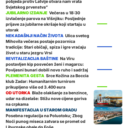
pobjeda protiv Latvije otvara nam vrata
Svjetskog prvenstva”
Večeras u 18:30
izvlačenje parova na Višnjiku: Posljednje
SPORT
prijave za jubilarne okršaje koji startaju u
utorak
Ulica svetog
Mihovila večeras postaje pozornica
ŽUPANIJA
tradicije: Stari običaji, spiza i igre vraćaju
život u staru jezgru Vrsi
Na Viru
postavljen kip posvećen ženi i magarcu:
ŽUPANIJA
Povijesni bunari dobili novo ruho i sadržaj
Srce Kožina za Boccia
klub Zadar: Humanitarnim turnirom
SPORT
prikupljeno više od 3.400 eura
Blaže olakšanje za benzince,
udar na dizelaše: Stižu nove cijene goriva
VIJESTI
na crpkama
Posebna regulacija na Poluotoku; Zbog
ZADAR
Noći punog miseca zatvara se promet od
Liburnske obale do Foše