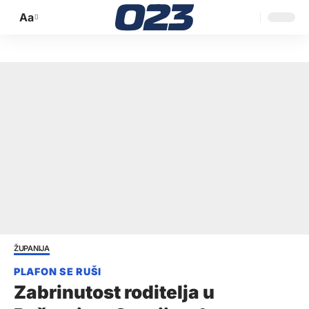
Aa
Promijeni
veličinu
slova
ŽUPANIJA
Zabrinutost roditelja u