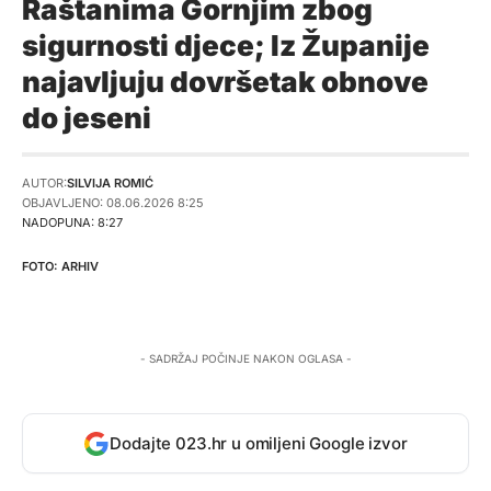
Raštanima Gornjim zbog
sigurnosti djece; Iz Županije
najavljuju dovršetak obnove
do jeseni
AUTOR:
SILVIJA ROMIĆ
OBJAVLJENO: 08.06.2026 8:25
NADOPUNA: 8:27
ARHIV
- SADRŽAJ POČINJE NAKON OGLASA -
Dodajte 023.hr u omiljeni Google izvor