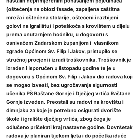
nastalih neprimjerenim ponašanjem pojedinaca
(oštećenja na oblozi fasade, zapaljena zaštitna
mreža i oštećena stolarije, oštećeni i razbijeni
golovi na igralištu) i poteškoća s krovištem u dijelu
prema unutarnjem hodniku, u dogovoru s
osnivačem Zadarskom županijom i vlasnikom
zgrade Općinom Sv. Filip i Jakov, pristupilo se
stručnoj procjeni i izradi troškovnika. Troškovnik je
izrađen i isporučen u listopadu godine te je u
dogovoru s Općinom Sv. Filip i Jakov dio radova koji
se mogao izvesti, bez ugrožavanja sigurnosti
učenika PŠ Raštane Gornje i Dječjeg vrtića Raštane
Gornje izveden. Preostali su radovi na krovištu i
dimnjaku za koje je potrebno osigurati dvorište
škole i igralište dječjeg vrtića, zbog čega je
odlučeno pričekati kraj nastavne godine. Dovršetak
radova je planiran tijekom ljeta i do početka iduće