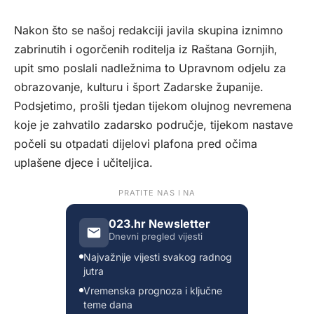
Nakon što se našoj redakciji javila
skupina iznimno
zabrinutih i ogorčenih roditelja iz Raštana Gornjih,
upit smo poslali nadležnima to Upravnom odjelu za
obrazovanje, kulturu i šport Zadarske županije.
Podsjetimo, prošli tjedan tijekom olujnog nevremena
koje je zahvatilo zadarsko područje, tijekom nastave
počeli su otpadati dijelovi plafona pred očima
uplašene djece i učiteljica.
PRATITE NAS I NA
023.hr Newsletter
Dnevni pregled vijesti
Najvažnije vijesti svakog radnog
jutra
Vremenska prognoza i ključne
teme dana