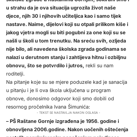
u strahu da je ova situacija ugrozila život naše
djece, njih 30 i njihovih učiteljica kao i samo tijek
nastave. Naime, dijelovi koji su otpali prilikom kiše i
jakog vjetra mogli su biti pogubni za one koji su se
našli u školi u tom trenutku. Na sreću svih, ozljeda
nije bilo, ali navedena školska zgrada godinama se
nalazi u derutnom stanju i zahtijeva hitnu i ozbiljnu
obnovu, što se potvrdilo i jutros,
rekli su nam
roditelji.
Na pitanje koje su se mjere poduzele kad je sanacija
u pitanju i je li ova škola uključena u program
obnove, donosimo odgovor koji smo dobili od
resornog pročelnika Ivana Šimunića:
- TEKST SE NASTAVLJA NAKON OGLASA -
– PŠ Raštane Gornje izgrađena je 1956. godine i
obnovljena 2006.godine. Nakon uočenih oštećenja