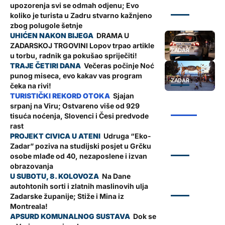
upozorenja svi se odmah odjenu; Evo
ZADAR
koliko je turista u Zadru stvarno kažnjeno
zbog polugole šetnje
DRAMA U
ZADARSKOJ TRGOVINI Lopov trpao artikle
ZADAR
u torbu, radnik ga pokušao spriječiti!
Večeras počinje Noć
punog miseca, evo kakav vas program
ZADAR
čeka na rivi!
Sjajan
srpanj na Viru; Ostvareno više od 929
ŽUPANIJA
tisuća noćenja, Slovenci i Česi predvode
rast
Udruga “Eko-
Zadar” poziva na studijski posjet u Grčku
ZADAR
osobe mlađe od 40, nezaposlene i izvan
obrazovanja
Na Dane
autohtonih sorti i zlatnih maslinovih ulja
ZADAR
Zadarske županije; Stiže i Mina iz
Montreala!
Dok se