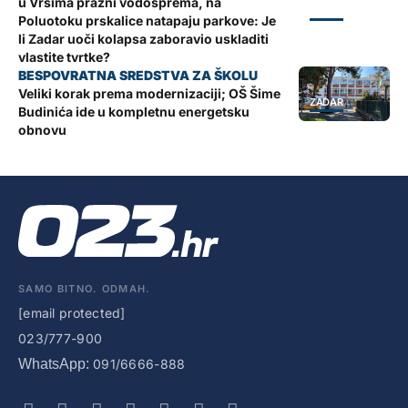
u Vrsima prazni vodosprema, na
ZADAR
Poluotoku prskalice natapaju parkove: Je
li Zadar uoči kolapsa zaboravio uskladiti
vlastite tvrtke?
Veliki korak prema modernizaciji; OŠ Šime
ZADAR
Budinića ide u kompletnu energetsku
obnovu
SAMO BITNO. ODMAH.
[email protected]
023/777-900
WhatsApp:
091/6666-888