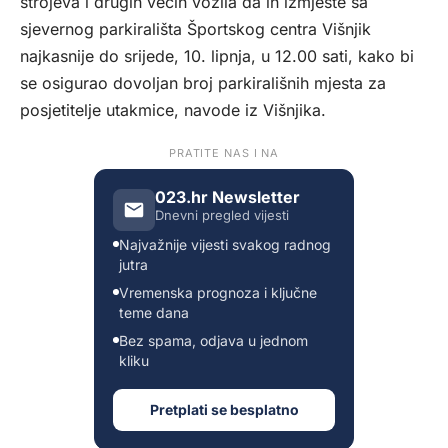
strojeva i drugih većih vozila da ih izmjeste sa
sjevernog parkirališta Športskog centra Višnjik
najkasnije do srijede, 10. lipnja, u 12.00 sati, kako bi
se osigurao dovoljan broj parkirališnih mjesta za
posjetitelje utakmice, navode iz Višnjika.
PRATITE NAS I NA
023.hr Newsletter
Dnevni pregled vijesti
Najvažnije vijesti svakog radnog
jutra
Vremenska prognoza i ključne
teme dana
Bez spama, odjava u jednom
kliku
Pretplati se besplatno