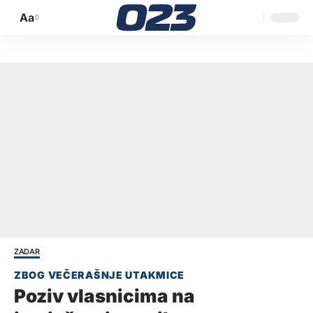
Aa
Promijeni
veličinu
slova
ZADAR
Poziv vlasnicima na