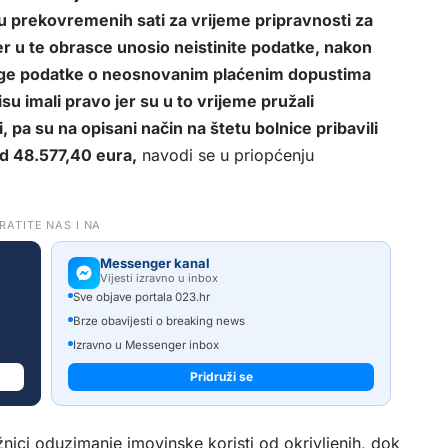
ju prekovremenih sati za vrijeme pripravnosti za
đer u te obrasce unosio neistinite podatke, nakon
druge podatke o neosnovanim plaćenim dopustima
su imali pravo jer su u to vrijeme pružali
, pa su na opisani način na štetu bolnice pribavili
d 48.577,40 eura,
navodi se u priopćenju
RATITE NAS I NA
Messenger kanal
Vijesti izravno u inbox
Sve objave portala 023.hr
Brze obavijesti o breaking news
Izravno u Messenger inbox
Pridruži se
nici oduzimanje imovinske koristi od okrivljenih, dok