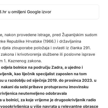
.hr u omiljeni Google izvor
je, nakon provedene istrage, pred Županijskim sudom
nke Republike Hrvatske (1966.) i državljanina
djela zlouporabe položaja i ovlasti iz članka 291.
zakona i krivotvorenja službene ili poslovne isprave
kom 1. Kaznenog zakona.
g odjela bolnice na području Zadra, a ujedno i
vljenik, kao liječnik specijalist zaposlen na tom
su u razdoblju od siječnja 2019. do prosinca 2023. u
u nakani da sebi pribave protupravnu imovinsku
okrivljenica neutemeljeno odobravala
u bolnici, za koje vrijeme je drugookrivljenik radio
e prvoookrivljenica u više navrata u relevantne obrasce