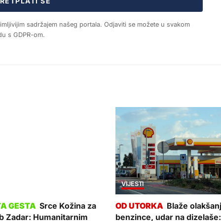
RETPLATI SE
nimljivijim sadržajem našeg portala. Odjaviti se možete u svakom
ladu s GDPR-om.
VIJESTI
Srce Kožina za
Blaže olakšan
ub Zadar: Humanitarnim
benzince, udar na dizelaše: