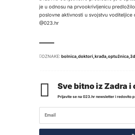
je u odnosu na prvookrivljenicu predložil
poslovne aktivnosti u svojstvu voditeljice 
@023.hr
OZNAKE:
bolnica
doktori
krađa
optužnica
ž
Sve bitno iz Zadra 
Prijavite se na 023.hr newsletter i redovito pr