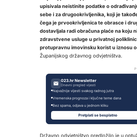
upisivala neistinite podatke o odrađivan
sebe i za drugookrivljenika, koji je tako
čega je prvookrivljenica te obrasce i 
dostavljala radi obračuna plaće na koju ni
zdravstvene usluge u privatnoj poliklinici
protupravnu imovinsku korist u iznosu o
Županijskog državnog odvjetništva.
P
023.hr Newsletter
Dnevni pregled vijesti
Najvažnije vijesti svakog radnog jutra
Vremenska prognoza i ključne teme dana
Bez spama, odjava u jednom kliku
Pretplati se besplatno
Državno odvjetništvo predložilo je u optuž