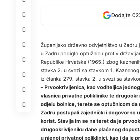
Dodajte 023
Županijsko državno odvjetništvo u Zadru 
u Zadru podiglo optužnicu protiv državlja
Republike Hrvatske (1965.) zbog kaznenih 
stavka 2. u svezi sa stavkom 1. Kaznenog 
iz članka 279. stavka 2. u svezi sa stav
– Prvookrivljenica, kao voditeljica jedno
vlasnica privatne poliklinike te drugookri
odjelu bolnice, terete se optužnicom da 
Zadru postupali zajednički i dogovorno 
korist. Stavlja im se na teret da je prvo
drugookrivljeniku dane plaćenog dopusta 
u njenoj privatnoj poliklinici, kao i da j