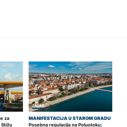
ZADAR
je za
 Stižu
Posebna regulacija na Poluotoku;