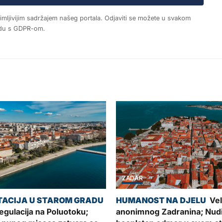
nimljivijim sadržajem našeg portala. Odjaviti se možete u svakom
ladu s GDPR-om.
ZADAR
Vel
gulacija na Poluotoku;
anonimnog Zadranina; Nud