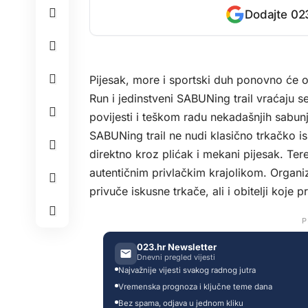
Dodajte 023
Pijesak, more i sportski duh ponovno će obil
Run i jedinstveni SABUNing trail vraćaju se
povijesti i teškom radu nekadašnjih sabunj
SABUNing trail ne nudi klasično trkačko i
direktno kroz plićak i mekani pijesak. Ter
autentičnim privlačkim krajolikom. Organiz
privuče iskusne trkače, ali i obitelji koje 
P
023.hr Newsletter
Dnevni pregled vijesti
Najvažnije vijesti svakog radnog jutra
Vremenska prognoza i ključne teme dana
Bez spama, odjava u jednom kliku