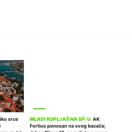
SPORT
iko srce
AK
i
Fortius ponosan na svog bacača;