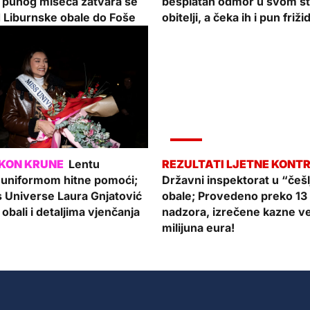
 punog miseca zatvara se
besplatan odmor u svom sta
 Liburnske obale do Foše
obitelji, a čeka ih i pun friži
VIJESTI
Lentu
a uniformom hitne pomoći;
Državni inspektorat u “češl
s Universe Laura Gnjatović
obale; Provedeno preko 13 
 obali i detaljima vjenčanja
nadzora, izrečene kazne ve
milijuna eura!