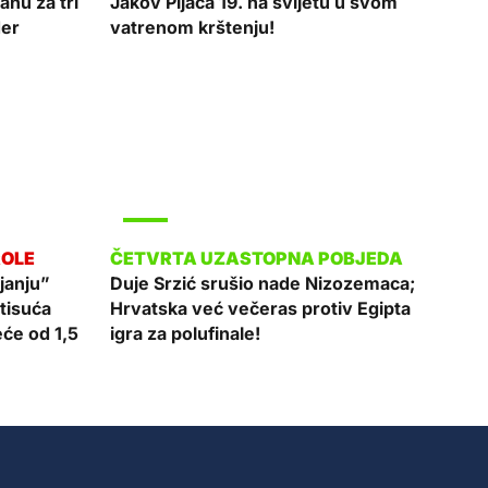
nu za tri
Jakov Pijaca 19. na svijetu u svom
der
vatrenom krštenju!
SPORT
janju”
Duje Srzić srušio nade Nizozemaca;
tisuća
Hrvatska već večeras protiv Egipta
će od 1,5
igra za polufinale!