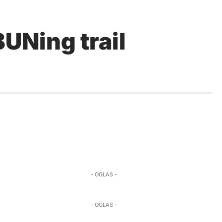
BUNing trail
- OGLAS -
- OGLAS -