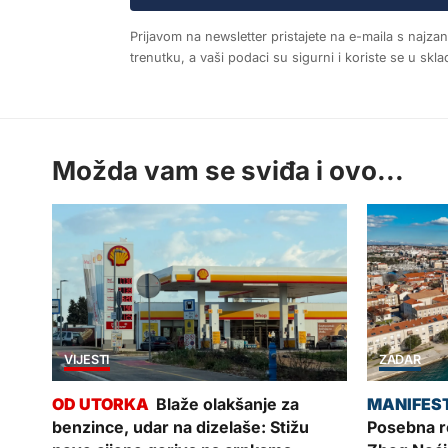
Prijavom na newsletter pristajete na e-maila s najza
trenutku, a vaši podaci su sigurni i koriste se u sk
Možda vam se sviđa i ovo...
VIJESTI
ZADAR
Blaže olakšanje za
benzince, udar na dizelaše: Stižu
Posebna re