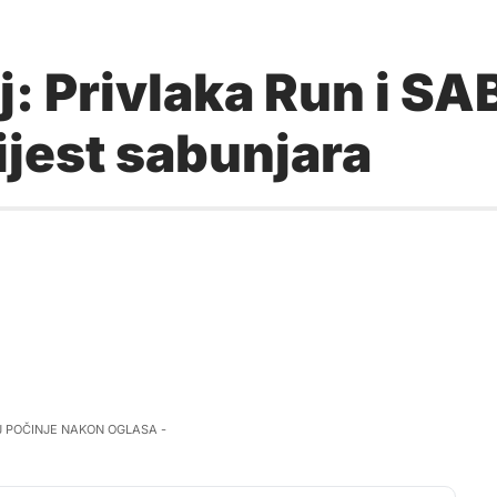
j: Privlaka Run i SA
ijest sabunjara
J POČINJE NAKON OGLASA -