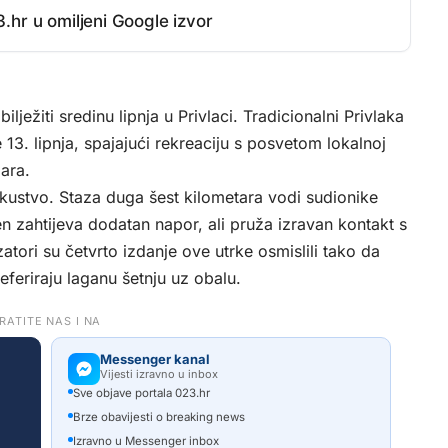
.hr u omiljeni Google izvor
ježiti sredinu lipnja u Privlaci. Tradicionalni Privlaka
 13. lipnja, spajajući rekreaciju s posvetom lokalnoj
ara.
skustvo. Staza duga šest kilometara vodi sudionike
en zahtijeva dodatan napor, ali pruža izravan kontakt s
atori su četvrto izdanje ove utrke osmislili tako da
preferiraju laganu šetnju uz obalu.
RATITE NAS I NA
Messenger kanal
Vijesti izravno u inbox
Sve objave portala 023.hr
Brze obavijesti o breaking news
Izravno u Messenger inbox