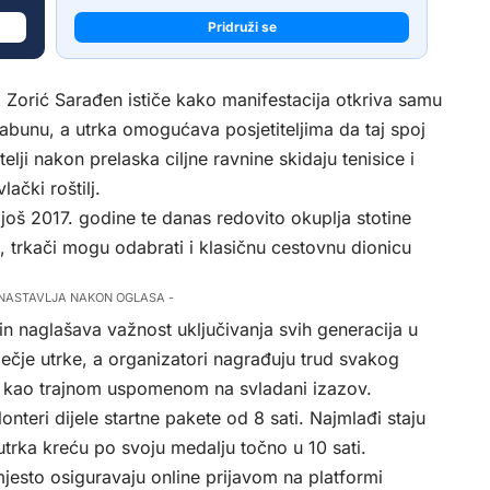
Pridruži se
va Zorić Sarađen ističe kako manifestacija otkriva samu
 sabunu, a utrka omogućava posjetiteljima da taj spoj
lji nakon prelaska ciljne ravnine skidaju tenisice i
lački roštilj.
 još 2017. godine te danas redovito okuplja stotine
ail, trkači mogu odabrati i klasičnu cestovnu dionicu
 NASTAVLJA NAKON OGLASA -
in naglašava važnost uključivanja svih generacija u
ečje utrke, a organizatori nagrađuju trud svakog
 kao trajnom uspomenom na svladani izazov.
onteri dijele startne pakete od 8 sati. Najmlađi staju
h utrka kreću po svoju medalju točno u 10 sati.
 mjesto osiguravaju online prijavom na platformi