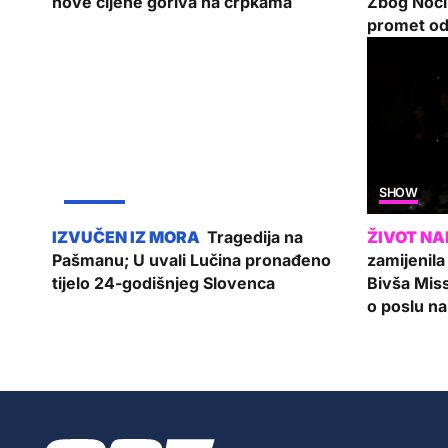
nove cijene goriva na crpkama
Zbog Noći
promet od
ŽUPANIJA
SHOW
Tragedija na
Pašmanu; U uvali Lučina pronađeno
zamijenil
tijelo 24-godišnjeg Slovenca
Bivša Mis
o poslu na