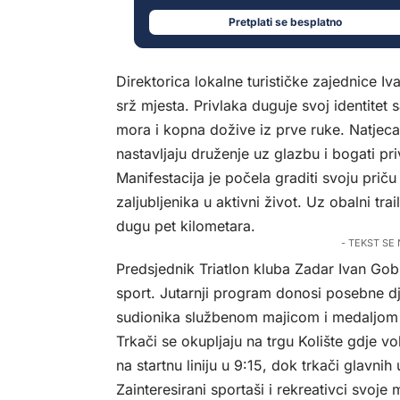
Pretplati se besplatno
Direktorica lokalne turističke zajednice I
srž mjesta. Privlaka duguje svoj identitet
mora i kopna dožive iz prve ruke. Natjecate
nastavljaju druženje uz glazbu i bogati priv
Manifestacija je počela graditi svoju priču
zaljubljenika u aktivni život. Uz obalni tr
dugu pet kilometara.
- TEKST SE
Predsjednik Triatlon kluba Zadar Ivan Gob
sport. Jutarnji program donosi posebne dj
sudionika službenom majicom i medaljom
Trkači se okupljaju na trgu Kolište gdje vol
na startnu liniju u 9:15, dok trkači glavni
Zainteresirani sportaši i rekreativci svoje