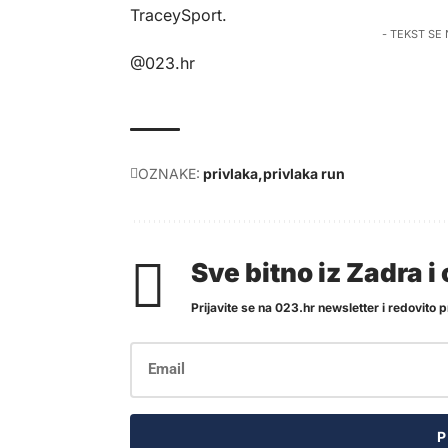
TraceySport
.
- TEKST SE
@023.hr
OZNAKE:
privlaka
privlaka run
Sve bitno iz Zadra 
Prijavite se na 023.hr newsletter i redovito pr
P