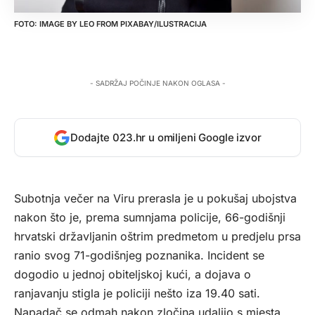
IMAGE BY
LEO
FROM
PIXABAY
/ILUSTRACIJA
- SADRŽAJ POČINJE NAKON OGLASA -
Dodajte 023.hr u omiljeni Google izvor
Subotnja večer na Viru prerasla je u pokušaj ubojstva
nakon što je, prema sumnjama policije, 66-godišnji
hrvatski državljanin oštrim predmetom u predjelu prsa
ranio svog 71-godišnjeg poznanika. Incident se
dogodio u jednoj obiteljskoj kući, a dojava o
ranjavanju stigla je policiji nešto iza 19.40 sati.
Napadač se odmah nakon zločina udaljio s mjesta