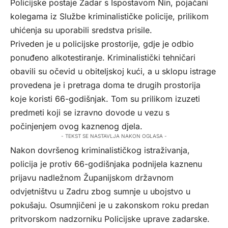
Policijske postaje Zadar s Ispostavom Nin, pojačani
kolegama iz Službe kriminalističke policije, prilikom
uhićenja su uporabili sredstva prisile.
Priveden je u policijske prostorije, gdje je odbio
ponuđeno alkotestiranje. Kriminalistički tehničari
obavili su očevid u obiteljskoj kući, a u sklopu istrage
provedena je i pretraga doma te drugih prostorija
koje koristi 66-godišnjak. Tom su prilikom izuzeti
predmeti koji se izravno dovode u vezu s
počinjenjem ovog kaznenog djela.
- TEKST SE NASTAVLJA NAKON OGLASA -
Nakon dovršenog kriminalističkog istraživanja,
policija je protiv 66-godišnjaka podnijela kaznenu
prijavu nadležnom Županijskom državnom
odvjetništvu u Zadru zbog sumnje u ubojstvo u
pokušaju. Osumnjičeni je u zakonskom roku predan
pritvorskom nadzorniku Policijske uprave zadarske.