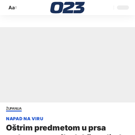
Aa
Promijeni
veličinu
slova
ŽUPANIJA
Oštrim predmetom u prsa