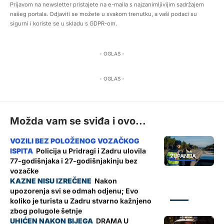
Prijavom na newsletter pristajete na e-maila s najzanimljivijim sadržajem
našeg portala. Odjaviti se možete u svakom trenutku, a vaši podaci su
sigurni i koriste se u skladu s GDPR-om.
- OGLAS -
- OGLAS -
Možda vam se sviđa i ovo...
Policija u Pridragi i Zadru ulovila
ŽUPANIJA
77-godišnjaka i 27-godišnjakinju bez
vozačke
Nakon
upozorenja svi se odmah odjenu; Evo
ZADAR
koliko je turista u Zadru stvarno kažnjeno
zbog polugole šetnje
DRAMA U