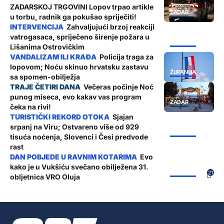
ZADARSKOJ TRGOVINI Lopov trpao artikle
ZADAR
u torbu, radnik ga pokušao spriječiti!
Zahvaljujući brzoj reakciji
vatrogasaca, spriječeno širenje požara u
ŽUPANIJA
Lišanima Ostrovičkim
Policija traga za
lopovom; Noću skinuo hrvatsku zastavu
ŽUPANIJA
sa spomen-obilježja
Večeras počinje Noć
punog miseca, evo kakav vas program
ZADAR
čeka na rivi!
Sjajan
srpanj na Viru; Ostvareno više od 929
ŽUPANIJA
tisuća noćenja, Slovenci i Česi predvode
rast
Evo
kako je u Vukšiću svečano obilježena 31.
ŽUPANIJA
21
obljetnica VRO Oluja