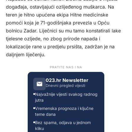
događaja, ostavljajući ozlijeđenog muškarca. Na
teren je hitno upućena ekipa Hitne medicinske
pomoći koja je 71-godišnjaka prevezla u Opću
bolnicu Zadar. Liječnici su mu tamo konstatirali lake
tjelesne ozljede, no zbog prirode napada i
lokalizacije rane u predjelu prsišta, zadržan je na
daljnjem liječenju.
PRATITE NAS I NA
023.hr Newsletter
Dnevni pregled vijesti
Najvažnije vijesti svakog radnog
jutra
Vremenska prognoza i ključne
teme dana
Bez spama, odjava u jednom
kliku