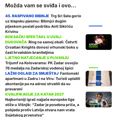
Možda vam se sviđa i ovo...
Trg Sri Sela gorio
uz klapsku pjesmu: Bibinjci dugim
ŽUPANIJA
pljeskom poslali podršku Anti Sikiriću
Krivinu
Ring na samoj obali: Četvrti
SPORT
Croatian Knights donosi vrhunski boks u
čast hrvatskim braniteljima
Trijumf na Kolovarama: PK Zadar osvojio
SPORT
76 medalja na Zadarskoj vodenoj špici
Fantomski
apartmani u Zadru i na Viru: Turisti uplatili
ŽUPANIJA
akontacije pa na adresi shvatili da su
prevareni
Najkorisniji igrač najjače europske lige
SPORT
stiže u Višnjik: “Zadar je posebna priča, a
pobjeda protiv Latvije otvara nam vrata
Svjetskog prvenstva”