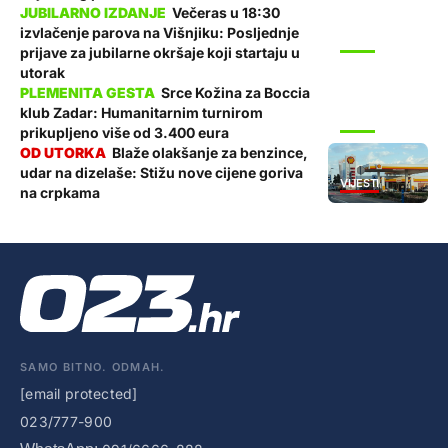
Večeras u 18:30
izvlačenje parova na Višnjiku: Posljednje
SPORT
prijave za jubilarne okršaje koji startaju u
utorak
Srce Kožina za Boccia
klub Zadar: Humanitarnim turnirom
SPORT
prikupljeno više od 3.400 eura
Blaže olakšanje za benzince,
udar na dizelaše: Stižu nove cijene goriva
VIJESTI
na crpkama
SAMO BITNO. ODMAH.
[email protected]
023/777-900