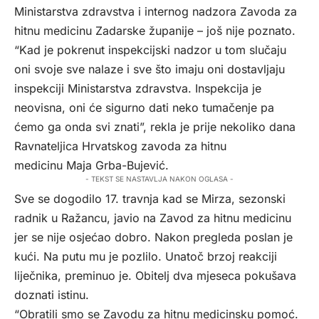
Ministarstva zdravstva i internog nadzora Zavoda za
hitnu medicinu Zadarske županije – još nije poznato.
“Kad je pokrenut inspekcijski nadzor u tom slučaju
oni svoje sve nalaze i sve što imaju oni dostavljaju
inspekciji Ministarstva zdravstva. Inspekcija je
neovisna, oni će sigurno dati neko tumačenje pa
ćemo ga onda svi znati”, rekla je prije nekoliko dana
Ravnateljica Hrvatskog zavoda za hitnu
medicinu Maja Grba-Bujević.
- TEKST SE NASTAVLJA NAKON OGLASA -
Sve se dogodilo 17. travnja kad se Mirza, sezonski
radnik u Ražancu, javio na Zavod za hitnu medicinu
jer se nije osjećao dobro. Nakon pregleda poslan je
kući. Na putu mu je pozlilo. Unatoč brzoj reakciji
liječnika, preminuo je. Obitelj dva mjeseca pokušava
doznati istinu.
“Obratili smo se Zavodu za hitnu medicinsku pomoć.