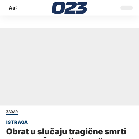
Aa
Promijeni
veličinu
slova
ZADAR
Obrat u slučaju tragične smrti