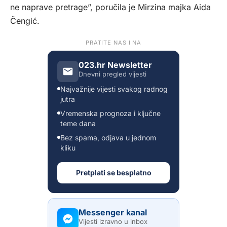
ne naprave pretrage”, poručila je Mirzina majka Aida
Čengić.
PRATITE NAS I NA
023.hr Newsletter
Dnevni pregled vijesti
Najvažnije vijesti svakog radnog
jutra
Vremenska prognoza i ključne
teme dana
Bez spama, odjava u jednom
kliku
Pretplati se besplatno
Messenger kanal
Vijesti izravno u inbox