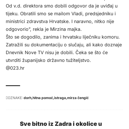
Od v.d. direktora smo dobili odgovor da je uviđaj u
tijeku. Obratili smo se mailom Vladi, predsjedniku i
ministrici zdravstva Hrvatske. I naravno, nitko nije
odgovorio”, rekla je Mirzina majka.
Što se dogodilo, zanima i hrvatsku liječniku komoru.
Zatražili su dokumentaciju o slučaju, ali kako doznaje
Dnevnik Nove TV nisu je dobili. Čeka se što će
utvrditi županijsko državno tužiteljstvo.
@023.hr
OZNAKE:
dorh
hitna pomoć
istraga
mirza čengić
Sve bitno iz Zadra i okolice u