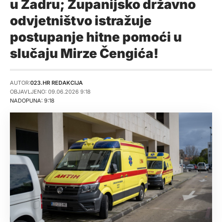
u Zadru; Županijsko državno
odvjetništvo istražuje
postupanje hitne pomoći u
slučaju Mirze Čengića!
AUTOR:
023.HR REDAKCIJA
OBJAVLJENO: 09.06.2026 9:18
NADOPUNA: 9:18