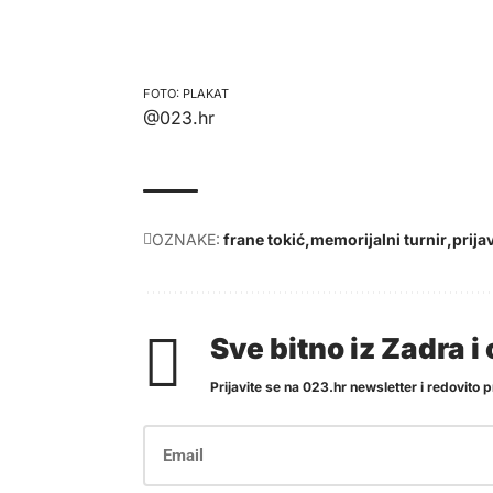
PLAKAT
@023.hr
OZNAKE:
frane tokić
memorijalni turnir
prija
Sve bitno iz Zadra 
Prijavite se na 023.hr newsletter i redovito pr