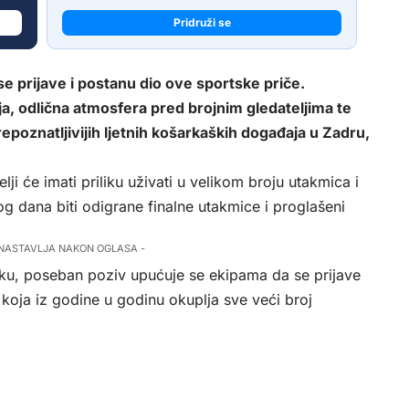
Pridruži se
e prijave i postanu dio ove sportske priče.
a, odlična atmosfera pred brojnim gledateljima te
epoznatljivijih ljetnih košarkaških događaja u Zadru,
elji će imati priliku uživati u velikom broju utakmica i
 dana biti odigrane finalne utakmice i proglašeni
 NASTAVLJA NAKON OGLASA -
jeku, poseban poziv upućuje se ekipama da se prijave
 koja iz godine u godinu okuplja sve veći broj