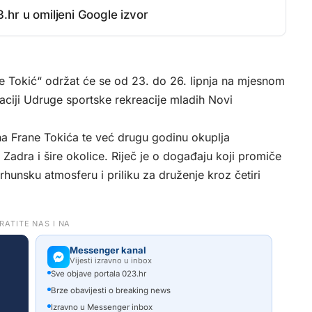
.hr u omiljeni Google izvor
ane Tokić“ održat će se od 23. do 26. lipnja na mjesnom
zaciji Udruge sportske rekreacije mladih Novi
na Frane Tokića te već drugu godinu okuplja
z Zadra i šire okolice. Riječ je o događaju koji promiče
rhunsku atmosferu i priliku za druženje kroz četiri
RATITE NAS I NA
Messenger kanal
Vijesti izravno u inbox
Sve objave portala 023.hr
Brze obavijesti o breaking news
Izravno u Messenger inbox