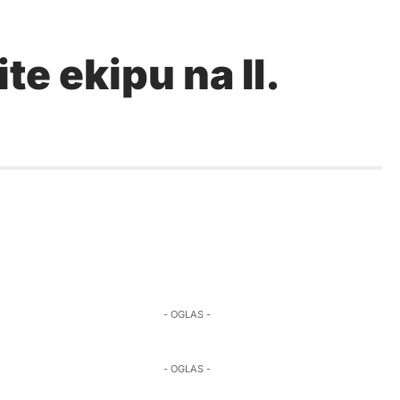
e ekipu na II.
- OGLAS -
- OGLAS -