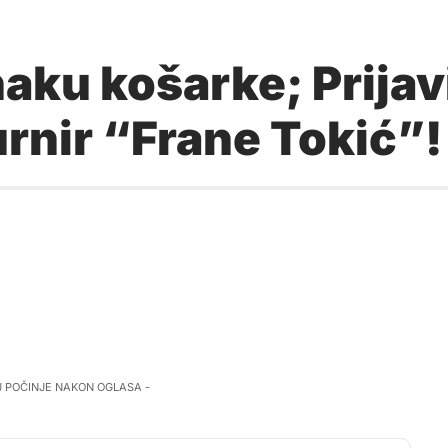
ku košarke; Prijavit
rnir “Frane Tokić”!
J POČINJE NAKON OGLASA -