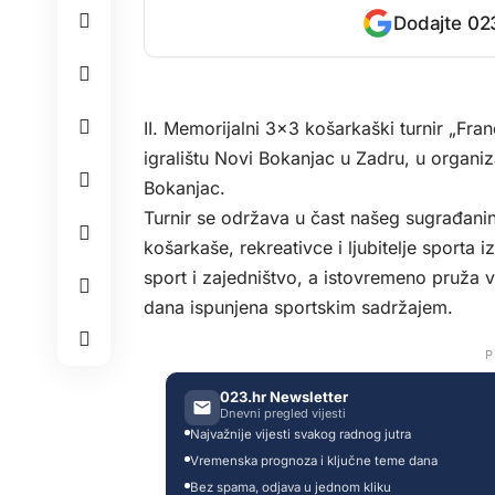
Dodajte 023
II. Memorijalni 3×3 košarkaški turnir „Fr
igralištu Novi Bokanjac u Zadru, u organi
Bokanjac.
Turnir se održava u čast našeg sugrađani
košarkaše, rekreativce i ljubitelje sporta i
sport i zajedništvo, a istovremeno pruža v
dana ispunjena sportskim sadržajem.
P
023.hr Newsletter
Dnevni pregled vijesti
Najvažnije vijesti svakog radnog jutra
Vremenska prognoza i ključne teme dana
Bez spama, odjava u jednom kliku