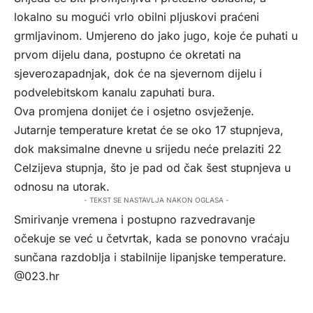
lokalno su mogući vrlo obilni pljuskovi praćeni
grmljavinom. Umjereno do jako jugo, koje će puhati u
prvom dijelu dana, postupno će okretati na
sjeverozapadnjak, dok će na sjevernom dijelu i
podvelebitskom kanalu zapuhati bura.
Ova promjena donijet će i osjetno osvježenje.
Jutarnje temperature kretat će se oko 17 stupnjeva,
dok maksimalne dnevne u srijedu neće prelaziti 22
Celzijeva stupnja, što je pad od čak šest stupnjeva u
odnosu na utorak.
- TEKST SE NASTAVLJA NAKON OGLASA -
Smirivanje vremena i postupno razvedravanje
očekuje se već u četvrtak, kada se ponovno vraćaju
sunčana razdoblja i stabilnije lipanjske temperature.
@023.hr