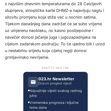
s najvišim dnevnim temperaturama do 28 Celzijevih
stupnjeva, sinoptičke karte DHMZ-a najavljuju naglu i
silovitu promjenu koja stiže već u noćnim satima.
Tijekom današnjeg dana zadržat će se suho vrijeme
uz umjerenu naoblaku, no kasno poslijepodne i
navečer donosi jačanje juga i jugozapadnjaka na
cijelom zadarskom području. To će ujedno biti i uvod
u nestabilnu srijedu koja cijeloj regiji donosi
grmljavinsko nevrijeme.
PRATITE NAS I NA
023.hr Newsletter
Dnevni pregled vijesti
Najvažnije vijesti svakog radnog
jutra
Vremenska prognoza i ključne
teme dana