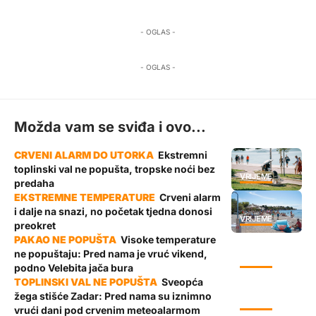
- OGLAS -
- OGLAS -
Možda vam se sviđa i ovo...
Ekstremni
toplinski val ne popušta, tropske noći bez
VRIJEME
predaha
Crveni alarm
i dalje na snazi, no početak tjedna donosi
VRIJEME
preokret
Visoke temperature
ne popuštaju: Pred nama je vruć vikend,
VRIJEME
podno Velebita jača bura
Sveopća
žega stišće Zadar: Pred nama su iznimno
VRIJEME
vrući dani pod crvenim meteoalarmom