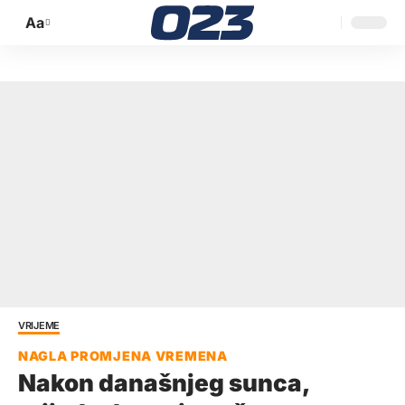
Aa
Promijeni
veličinu
slova
VRIJEME
Nakon današnjeg sunca,