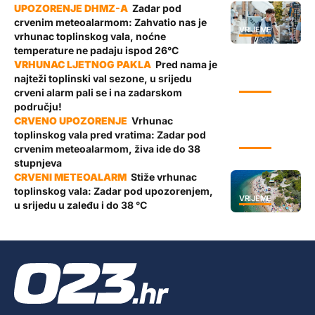
Zadar pod
crvenim meteoalarmom: Zahvatio nas je
VRIJEME
vrhunac toplinskog vala, noćne
temperature ne padaju ispod 26°C
Pred nama je
najteži toplinski val sezone, u srijedu
VRIJEME
crveni alarm pali se i na zadarskom
području!
Vrhunac
toplinskog vala pred vratima: Zadar pod
VRIJEME
crvenim meteoalarmom, živa ide do 38
stupnjeva
Stiže vrhunac
toplinskog vala: Zadar pod upozorenjem,
VRIJEME
u srijedu u zaleđu i do 38 °C