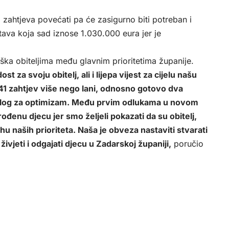
j zahtjeva povećati pa će zasigurno biti potreban i
ava koja sad iznose 1.030.000 eura jer je
rška obiteljima među glavnim prioritetima županije.
 za svoju obitelj, ali i lijepa vijest za cijelu našu
1 zahtjev više nego lani, odnosno gotovo dva
azlog za optimizam. Među prvim odlukama u novom
enu djecu jer smo željeli pokazati da su obitelj,
 naših prioriteta. Naša je obveza nastaviti stvarati
 živjeti i odgajati djecu u Zadarskoj županiji,
poručio