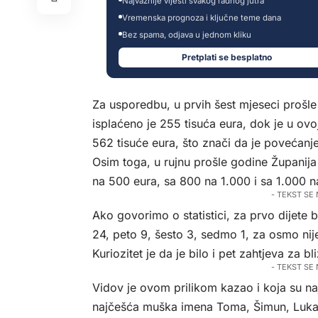
Najvažnije vijesti svakog radnog jutra
Vremenska prognoza i ključne teme dana
Bez spama, odjava u jednom kliku
Pretplati se besplatno
Za usporedbu, u prvih šest mjeseci prošl
isplaćeno je 255 tisuća eura, dok je u ovoj
562 tisuće eura, što znači da je povećanj
Osim toga, u rujnu prošle godine Župani
na 500 eura, sa 800 na 1.000 i sa 1.000 n
- TEKST SE
Ako govorimo o statistici, za prvo dijete 
24, peto 9, šesto 3, sedmo 1, za osmo nije 
Kuriozitet je da je bilo i pet zahtjeva za b
- TEKST SE
Vidov je ovom prilikom kazao i koja su 
najčešća muška imena Toma, Šimun, Luka, 