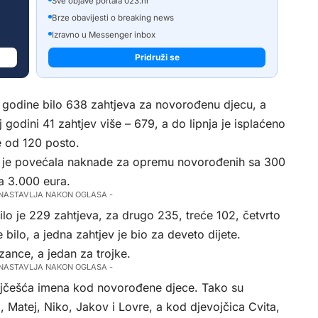
Sve objave portala 023.hr
Brze obavijesti o breaking news
Izravno u Messenger inbox
Pridruži se
e godine bilo 638 zahtjeva za novorođenu djecu, a
 godini 41 zahtjev više – 679, a do lipnja je isplaćeno
e od 120 posto.
ja je povećala naknade za opremu novorođenih sa 300
a 3.000 eura.
 NASTAVLJA NAKON OGLASA -
bilo je 229 zahtjeva, za drugo 235, treće 102, četvrto
bilo, a jedna zahtjev je bio za deveto dijete.
lizance, a jedan za trojke.
 NASTAVLJA NAKON OGLASA -
najčešća imena kod novorođene djece. Tako su
Matej, Niko, Jakov i Lovre, a kod djevojčica Cvita,