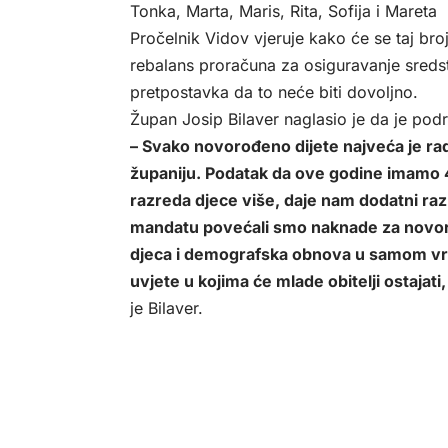
Tonka, Marta, Maris, Rita, Sofija i Mareta
Pročelnik Vidov vjeruje kako će se taj bro
rebalans proračuna za osiguravanje sredst
pretpostavka da to neće biti dovoljno.
Župan Josip Bilaver naglasio je da je pod
– Svako novorođeno dijete najveća je radost
županiju. Podatak da ove godine imamo 4
razreda djece više, daje nam dodatni r
mandatu povećali smo naknade za novorođ
djeca i demografska obnova u samom vrhu
uvjete u kojima će mlade obitelji ostajati,
je Bilaver.