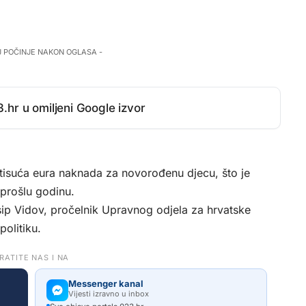
J POČINJE NAKON OGLASA -
.hr u omiljeni Google izvor
 tisuća eura naknada za novorođenu djecu, što je
prošlu godinu.
sip Vidov, pročelnik Upravnog odjela za hrvatske
politiku.
RATITE NAS I NA
Messenger kanal
Vijesti izravno u inbox