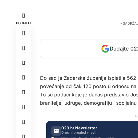
PODIJELI
- SADRŽA
Dodajte 023
Do sad je Zadarska županija isplatila 562
povećanje od čak 120 posto u odnosu na 
To su podaci koje je danas predstavio Jo
branitelje, udruge, demografiju i socijalnu 
P
023.hr Newsletter
Dnevni pregled vijesti