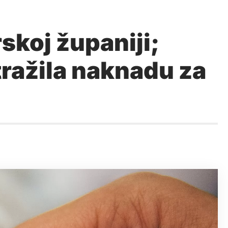
koj županiji;
 tražila naknadu za