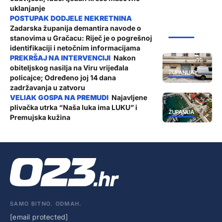
uklanjanje
Zadarska županija demantira navode o
ŽUPANIJA
stanovima u Gračacu: Riječ je o pogrešnoj
identifikaciji i netočnim informacijama
Nakon
obiteljskog nasilja na Viru vrijeđala
ŽUPANIJA
policajce; Određeno joj 14 dana
zadržavanja u zatvoru
Najavljene
plivačka utrka “Naša luka ima LUKU” i
ŽUPANIJA
Premujska kužina
SAMO BITNO. ODMAH.
[email protected]