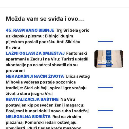
Možda vam se sviđa i ovo...
Trg Sri Sela gorio
uz klapsku pjesmu: Bibinjci dugim
ŽUPANIJA
pljeskom poslali podršku Anti Sikiriću
Krivinu
Fantomski
apartmani u Zadru i na Viru: Turisti uplatili
ŽUPANIJA
akontacije pa na adresi shvatili da su
prevareni
Ulica svetog
Mihovila večeras postaje pozornica
ŽUPANIJA
tradicije: Stari običaji, spiza i igre vraćaju
život u staru jezgru Vrsi
Na Viru
postavljen kip posvećen ženi i magarcu:
ŽUPANIJA
Povijesni bunari dobili novo ruho i sadržaj
Red na virskim
plažama; Pomorski redari ostavljaju
ŽUPANIJA
obavijesti, idući tjedan kreće masovno