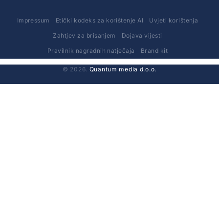
Impressum
Etički kodeks za korištenje AI
Uvjeti korištenja
Zahtjev za brisanjem
Dojava vijesti
Pravilnik nagradnih natječaja
Brand kit
© 2026.
Quantum media d.o.o.