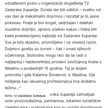
odrađenom poslu u organizaciji događanja TZ
Zadarske županije. Doista ste bili odlični – svatko od
vas dao je maksimalni doprinos i rezultat je to jasno
pokazao. Foaje je bio bogat, sadržajan i estetski
izuzetno dojmljiv, upravo onakav kakav i treba biti
kada predstavljamo najbolje od Zadarske županije.
Sve je bilo skladno, promišljeno i na visokoj razini.
Dojmovi gostiju su izvrsni – čak i iznad njihovih
očekivanja. Slobodno mogu reći da se radi o
najljepšoj i najdecentnijoj proslavi zavičajnog kluba u
Westinu u posljednjih 15 godina. Taj je dojam
potvrdila i gđa Katarina Šimatović iz Westina, čije
mišljenje kao iskusnog profesionalca ima dodatnu
težinu…“
Turistička zajednica Zadarske županije zahvaljuje
TZ ZADARSKE ŽUPANIJE
svim proizvođačima, partnerima, lokalnim turističkim
zajednicama i sudionicima koji su svojim doprinosom