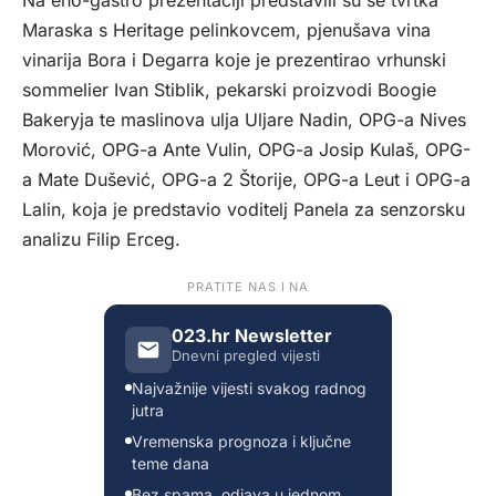
Maraska s Heritage pelinkovcem, pjenušava vina
vinarija Bora i Degarra koje je prezentirao vrhunski
sommelier Ivan Stiblik, pekarski proizvodi Boogie
Bakeryja te maslinova ulja Uljare Nadin, OPG-a Nives
Morović, OPG-a Ante Vulin, OPG-a Josip Kulaš, OPG-
a Mate Dušević, OPG-a 2 Štorije, OPG-a Leut i OPG-a
Lalin, koja je predstavio voditelj Panela za senzorsku
analizu Filip Erceg.
PRATITE NAS I NA
023.hr Newsletter
Dnevni pregled vijesti
Najvažnije vijesti svakog radnog
jutra
Vremenska prognoza i ključne
teme dana
Bez spama, odjava u jednom