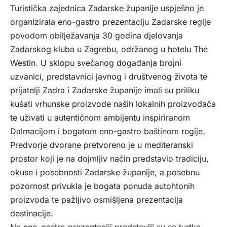
Turistička zajednica Zadarske županije uspješno je
organizirala eno-gastro prezentaciju Zadarske regije
povodom obilježavanja 30 godina djelovanja
Zadarskog kluba u Zagrebu, održanog u hotelu The
Westin. U sklopu svečanog događanja brojni
uzvanici, predstavnici javnog i društvenog života te
prijatelji Zadra i Zadarske županije imali su priliku
kušati vrhunske proizvode naših lokalnih proizvođača
te uživati u autentičnom ambijentu inspiriranom
Dalmacijom i bogatom eno-gastro baštinom regije.
Predvorje dvorane pretvoreno je u mediteranski
prostor koji je na dojmljiv način predstavio tradiciju,
okuse i posebnosti Zadarske županije, a posebnu
pozornost privukla je bogata ponuda autohtonih
proizvoda te pažljivo osmišljena prezentacija
destinacije.
Na eno-gastro prezentaciji predstavili su se tvrtka