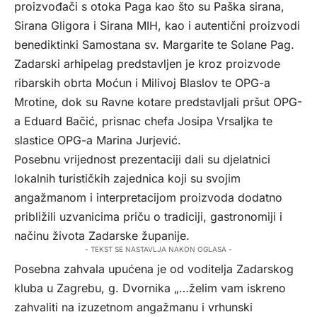
proizvođači s otoka Paga kao što su Paška sirana,
Sirana Gligora i Sirana MIH, kao i autentični proizvodi
benediktinki Samostana sv. Margarite te Solane Pag.
Zadarski arhipelag predstavljen je kroz proizvode
ribarskih obrta Moćun i Milivoj Blaslov te OPG-a
Mrotine, dok su Ravne kotare predstavljali pršut OPG-
a Eduard Bačić, prisnac chefa Josipa Vrsaljka te
slastice OPG-a Marina Jurjević.
Posebnu vrijednost prezentaciji dali su djelatnici
lokalnih turističkih zajednica koji su svojim
angažmanom i interpretacijom proizvoda dodatno
približili uzvanicima priču o tradiciji, gastronomiji i
načinu života Zadarske županije.
- TEKST SE NASTAVLJA NAKON OGLASA -
Posebna zahvala upućena je od voditelja Zadarskog
kluba u Zagrebu, g. Dvornika „…želim vam iskreno
zahvaliti na izuzetnom angažmanu i vrhunski