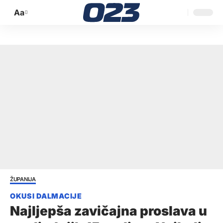
Aa
Promijeni
veličinu
slova
ŽUPANIJA
Najljepša zavičajna proslava u