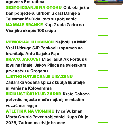
ugovor s Emiratima
Olib obilježio
Dan pobjede 6. utrkom u čast Danijela
SPORT
Telesmanića Dida, ovo su pobjednici
Kup Grada Zadra na
Višnjiku okupio 100 ekipa
SPORT
Najbolji su MNK
Vrsi i Udruga SJP Poskoci u spomen na
SPORT
branitelja Antu Baljaka Paju
Mladi adut AK Fortius u
lovu na finale: Jakov Pijaca na svjetskom
SPORT
prvenstvu u Oregonu
Zadarska vodena špica okuplja ljubitelje
SPORT
plivanja na Kolovarama
Krsto Dokoza
potvrdio mjesto među najboljim mladim
SPORT
vozačima regije
Ivica Vukman i
Marta Grubić Paver pobjednici Kupa Oluje
SPORT
2026, Zadranima dvije bronce