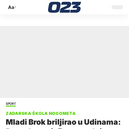
Aa
Promijeni
veličinu
slova
SPORT
Mladi Brok briljirao u Udinama: