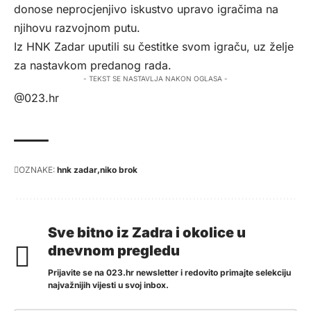
donose neprocjenjivo iskustvo upravo igračima na
njihovu razvojnom putu.
Iz HNK Zadar uputili su čestitke svom igraču, uz želje
za nastavkom predanog rada.
- TEKST SE NASTAVLJA NAKON OGLASA -
@023.hr
OZNAKE:
hnk zadar
niko brok
Sve bitno iz Zadra i okolice u
dnevnom pregledu
Prijavite se na 023.hr newsletter i redovito primajte selekciju
najvažnijih vijesti u svoj inbox.