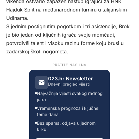
vikenda ostvario zapažen nastup igrajući za HNK
Hajduk Split na međunarodnom turniru u talijanskim
Udinama.
S jednim postignutim pogotkom i tri asistencije, Brok
je bio jedan od ključnih igrača svoje momčadi,
potvrdivši talent i visoku razinu forme koju brusi u
zadarskoj školi nogometa.
PRATITE NAS I NA
023.hr Newsletter
Dnevni pregled vijesti
Najvažnije vijesti svakog radnog
jutra
Vremenska prognoza i ključne
teme dana
Bez spama, odjava u jednom
kliku