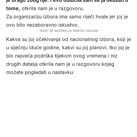
je drago zbog nje. I evo odlučila sam se ja okušati u
tome,
otkrila nam je u razgovoru.
Za organizaciju izbora ima samo riječi hvale jer joj je
ovo bilo nezaboravno iskustvo.
- TEKST SE NASTAVLJA NAKON OGLASA -
Kakva su joj očekivanja od nacionalnog izbora, koji je
u siječnju iduće godine, kakvi su joj planovi, tko joj je
bio najveća podrška tijekom ovog vremena i niz
drugih detalja otkrila nam je u razgovoru kojeg
možete pogledati u nastavku: