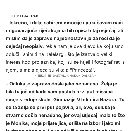
MATIJA LIPAR
– Iskreno, i dalje sabirem emocije i pokušavam naći
odgovarajuće riječi kojima bih opisala taj osjećaj, ali
mislim da je zapravo najjednostavnije za reći da je
osjećaj neopisiv,
rekla nam je ova djevojka koju smo
odlučili snimiti na Kalelargi, što je izazvalo veliki
interes kod prolaznika, koji su se htjeli i fotografirati s
njom, a mala djeca su vikala “Princeza!”.
- TEKST SE NASTAVLJA NAKON OGLASA -
– Odluka je zapravo došla jako nenadano. Želja je
bila tu još od kada sam postala prvi put missica
svoje srednje škole, Gimnazije Vladimira Nazora. Tu
se ta želja se prvi put pojavila, ali, evo, odluka je
stvarno došla nenadano, jer ovaj utjecaj imalo to što
je Monika, moja prijateljica, otišla na izbor i jako mi