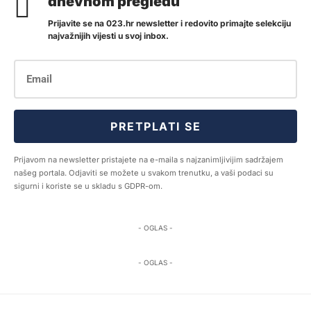
dnevnom pregledu
Prijavite se na 023.hr newsletter i redovito primajte selekciju
najvažnijih vijesti u svoj inbox.
PRETPLATI SE
Prijavom na newsletter pristajete na e-maila s najzanimljivijim sadržajem
našeg portala. Odjaviti se možete u svakom trenutku, a vaši podaci su
sigurni i koriste se u skladu s GDPR-om.
- OGLAS -
- OGLAS -