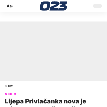
Aa
Promijeni
veličinu
slova
SHOW
Lijepa Privlačanka nova je