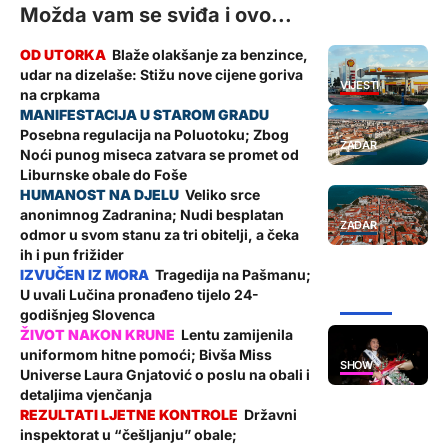
Možda vam se sviđa i ovo...
Blaže olakšanje za benzince,
udar na dizelaše: Stižu nove cijene goriva
VIJESTI
na crpkama
Posebna regulacija na Poluotoku; Zbog
ZADAR
Noći punog miseca zatvara se promet od
Liburnske obale do Foše
Veliko srce
anonimnog Zadranina; Nudi besplatan
ZADAR
odmor u svom stanu za tri obitelji, a čeka
ih i pun frižider
Tragedija na Pašmanu;
U uvali Lučina pronađeno tijelo 24-
ŽUPANIJA
godišnjeg Slovenca
Lentu zamijenila
uniformom hitne pomoći; Bivša Miss
SHOW
Universe Laura Gnjatović o poslu na obali i
detaljima vjenčanja
Državni
inspektorat u “češljanju” obale;
VIJESTI