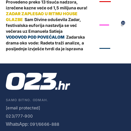
Provedeno preko 13 tisuća nadzora,
izrečene kazne veće od 1,5 milijuna eura!
Sam Divine oduševila Zadar,
SHOW
20
festivalska euforija nastavlja se već
večeras uz Emanuela Satieja
Zadarska
drama oko vode: Radeta traži analize, a
ZADAR
posljednje izvješće tvrdi da je ispravna
SAMO BITNO. ODMAH.
[email protected]
023/777-900
WhatsApp:
091/6666-888