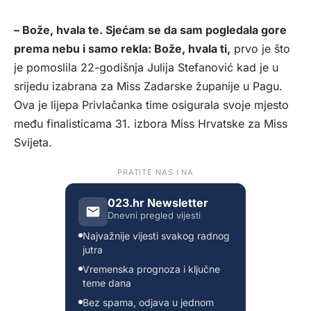
– Bože, hvala te. Sjećam se da sam pogledala gore
prema nebu i samo rekla: Bože, hvala ti,
prvo je što
je pomoslila 22-godišnja Julija Stefanović kad je u
srijedu izabrana za Miss Zadarske županije u Pagu.
Ova je lijepa Privlačanka time osigurala svoje mjesto
među finalisticama 31. izbora Miss Hrvatske za Miss
Svijeta.
PRATITE NAS I NA
023.hr Newsletter
Dnevni pregled vijesti
Najvažnije vijesti svakog radnog
jutra
Vremenska prognoza i ključne
teme dana
Bez spama, odjava u jednom