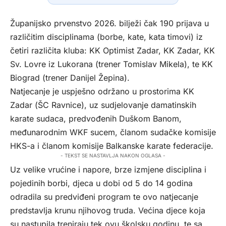
Županijsko prvenstvo 2026. bilježi čak 190 prijava u
različitim disciplinama (borbe, kate, kata timovi) iz
četiri različita kluba: KK Optimist Zadar, KK Zadar, KK
Sv. Lovre iz Lukorana (trener Tomislav Mikela), te KK
Biograd (trener Danijel Žepina).
Natjecanje je uspješno održano u prostorima KK
Zadar (ŠC Ravnice), uz sudjelovanje damatinskih
karate sudaca, predvođenih Duškom Banom,
međunarodnim WKF sucem, članom sudačke komisije
HKS-a i članom komisije Balkanske karate federacije.
- TEKST SE NASTAVLJA NAKON OGLASA -
Uz velike vrućine i napore, brze izmjene disciplina i
pojedinih borbi, djeca u dobi od 5 do 14 godina
odradila su predviđeni program te ovo natjecanje
predstavlja krunu njihovog truda. Većina djece koja
su nastupila treniraju tek ovu školsku godinu, te sa