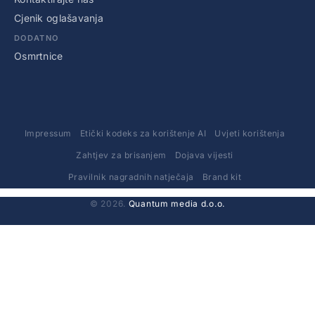
Cjenik oglašavanja
DODATNO
Osmrtnice
Impressum
Etički kodeks za korištenje AI
Uvjeti korištenja
Zahtjev za brisanjem
Dojava vijesti
Pravilnik nagradnih natječaja
Brand kit
© 2026.
Quantum media d.o.o.