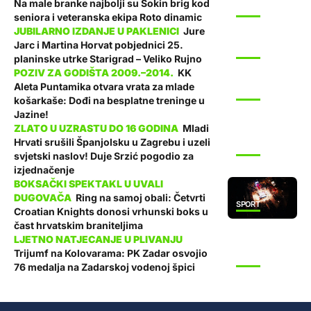
Na male branke najbolji su Sokin brig kod
SPORT
seniora i veteranska ekipa Roto dinamic
Jure
Jarc i Martina Horvat pobjednici 25.
SPORT
planinske utrke Starigrad – Veliko Rujno
KK
Aleta Puntamika otvara vrata za mlade
SPORT
košarkaše: Dođi na besplatne treninge u
Jazine!
Mladi
Hrvati srušili Španjolsku u Zagrebu i uzeli
SPORT
svjetski naslov! Duje Srzić pogodio za
izjednačenje
Ring na samoj obali: Četvrti
SPORT
Croatian Knights donosi vrhunski boks u
čast hrvatskim braniteljima
Trijumf na Kolovarama: PK Zadar osvojio
SPORT
76 medalja na Zadarskoj vodenoj špici