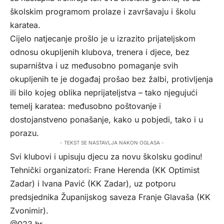
školskim programom prolaze i završavaju i školu
karatea.
Cijelo natjecanje prošlo je u izrazito prijateljskom
odnosu okupljenih klubova, trenera i djece, bez
suparništva i uz međusobno pomaganje svih
okupljenih te je događaj prošao bez žalbi, protivljenja
ili bilo kojeg oblika neprijateljstva – tako njegujući
temelj karatea: međusobno poštovanje i
dostojanstveno ponašanje, kako u pobjedi, tako i u
porazu.
- TEKST SE NASTAVLJA NAKON OGLASA -
Svi klubovi i upisuju djecu za novu školsku godinu!
Tehnički organizatori: Frane Herenda (KK Optimist
Zadar) i Ivana Pavić (KK Zadar), uz potporu
predsjednika Županijskog saveza Franje Glavaša (KK
Zvonimir).
@023.hr