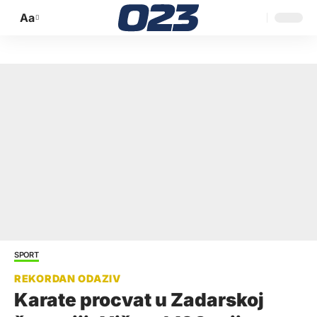
Aa
Promijeni
veličinu
slova
SPORT
Karate procvat u Zadarskoj