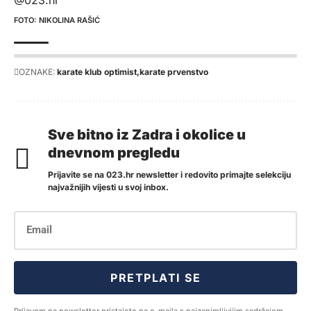
NIKOLINA RAŠIĆ
OZNAKE:
karate klub optimist
karate prvenstvo
Sve bitno iz Zadra i okolice u
dnevnom pregledu
Prijavite se na 023.hr newsletter i redovito primajte selekciju
najvažnijih vijesti u svoj inbox.
PRETPLATI SE
Prijavom na newsletter pristajete na e-maila s najzanimljivijim sadržajem