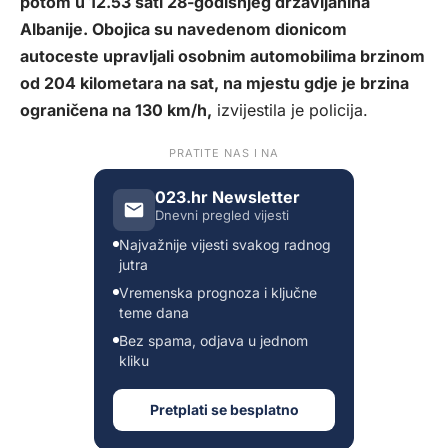
potom u 12.53 sati 28-godišnjeg državljanina
Albanije. Obojica su navedenom dionicom
autoceste upravljali osobnim automobilima brzinom
od 204 kilometara na sat, na mjestu gdje je brzina
ograničena na 130 km/h,
izvijestila je policija.
PRATITE NAS I NA
023.hr Newsletter
Dnevni pregled vijesti
Najvažnije vijesti svakog radnog
jutra
Vremenska prognoza i ključne
teme dana
Bez spama, odjava u jednom
kliku
Pretplati se besplatno