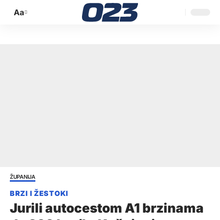
Aa
Promijeni
veličinu
slova
ŽUPANIJA
Jurili autocestom A1 brzinama