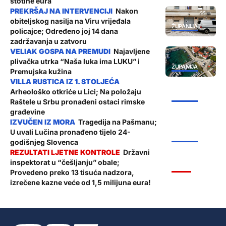
stotine eura
Nakon
obiteljskog nasilja na Viru vrijeđala
ŽUPANIJA
policajce; Određeno joj 14 dana
zadržavanja u zatvoru
Najavljene
plivačka utrka “Naša luka ima LUKU” i
ŽUPANIJA
Premujska kužina
Arheološko otkriće u Lici; Na položaju
ŽUPANIJA
Raštele u Srbu pronađeni ostaci rimske
građevine
Tragedija na Pašmanu;
U uvali Lučina pronađeno tijelo 24-
ŽUPANIJA
godišnjeg Slovenca
Državni
inspektorat u “češljanju” obale;
VIJESTI
Provedeno preko 13 tisuća nadzora,
izrečene kazne veće od 1,5 milijuna eura!