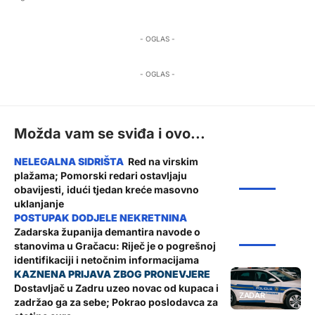
- OGLAS -
- OGLAS -
Možda vam se sviđa i ovo...
Red na virskim
plažama; Pomorski redari ostavljaju
ŽUPANIJA
obavijesti, idući tjedan kreće masovno
uklanjanje
Zadarska županija demantira navode o
ŽUPANIJA
stanovima u Gračacu: Riječ je o pogrešnoj
identifikaciji i netočnim informacijama
Dostavljač u Zadru uzeo novac od kupaca i
ZADAR
zadržao ga za sebe; Pokrao poslodavca za