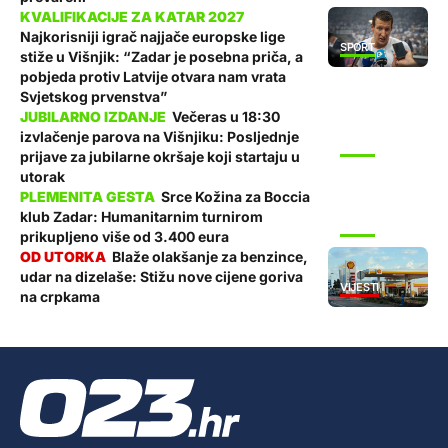
Najkorisniji igrač najjače europske lige
SPORT
stiže u Višnjik: “Zadar je posebna priča, a
pobjeda protiv Latvije otvara nam vrata
Svjetskog prvenstva”
Večeras u 18:30
izvlačenje parova na Višnjiku: Posljednje
SPORT
prijave za jubilarne okršaje koji startaju u
utorak
Srce Kožina za Boccia
klub Zadar: Humanitarnim turnirom
SPORT
prikupljeno više od 3.400 eura
Blaže olakšanje za benzince,
udar na dizelaše: Stižu nove cijene goriva
VIJESTI
na crpkama