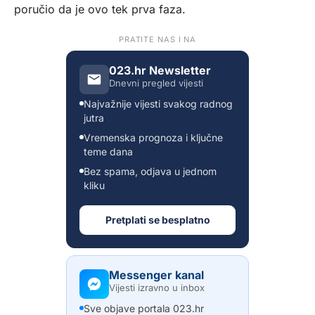
poručio da je ovo tek prva faza.
PRATITE NAS I NA
023.hr Newsletter
Dnevni pregled vijesti
Najvažnije vijesti svakog radnog
jutra
Vremenska prognoza i ključne
teme dana
Bez spama, odjava u jednom
kliku
Pretplati se besplatno
Messenger kanal
Vijesti izravno u inbox
Sve objave portala 023.hr