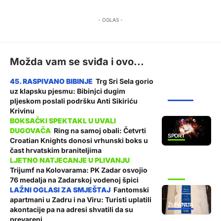
- OGLAS -
Možda vam se sviđa i ovo...
Trg Sri Sela gorio
uz klapsku pjesmu: Bibinjci dugim
ŽUPANIJA
pljeskom poslali podršku Anti Sikiriću
Krivinu
Ring na samoj obali: Četvrti
SPORT
Croatian Knights donosi vrhunski boks u
čast hrvatskim braniteljima
Trijumf na Kolovarama: PK Zadar osvojio
SPORT
76 medalja na Zadarskoj vodenoj špici
Fantomski
apartmani u Zadru i na Viru: Turisti uplatili
ŽUPANIJA
akontacije pa na adresi shvatili da su
prevareni