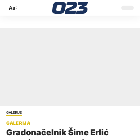
Aa
Promijeni
veličinu
slova
GALERIJE
Gradonačelnik Šime Erlić