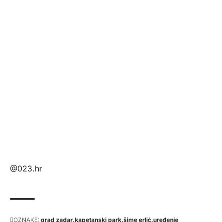
@023.hr
OZNAKE:
grad zadar
kapetanski park
šime erlić
uređenje