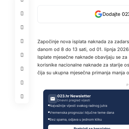
Dodajte 023
Započinje nova isplata naknada za zadar
danom od 8 do 13 sati, od 01. lipnja 2026. 
Isplate mjesečne naknade obavljaju se za II
korisnike nacionalne naknade za starije o
čija su ukupna mjesečna primanja manja 
P
023.hr Newsletter
Dnevni pregled vijesti
Najvažnije vijesti svakog radnog jutra
Vremenska prognoza i ključne teme dana
Bez spama, odjava u jednom kliku
Pretplati se besplatno