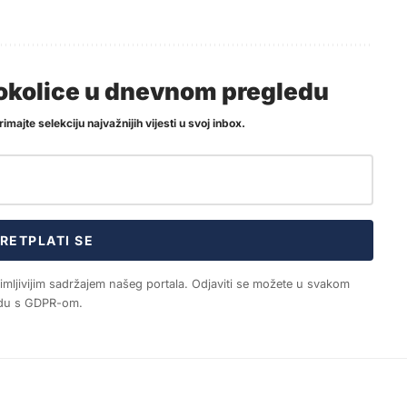
i okolice u dnevnom pregledu
imajte selekciju najvažnijih vijesti u svoj inbox.
RETPLATI SE
nimljivijim sadržajem našeg portala. Odjaviti se možete u svakom
ladu s GDPR-om.