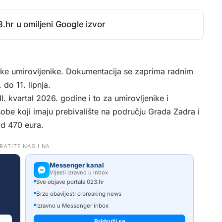
.hr u omiljeni Google izvor
ske umirovljenike. Dokumentacija se zaprima radnim
do 11. lipnja.
. kvartal 2026. godine i to za umirovljenike i
sobe koji imaju prebivalište na području Grada Zadra i
od 470 eura.
RATITE NAS I NA
Messenger kanal
Vijesti izravno u inbox
Sve objave portala 023.hr
Brze obavijesti o breaking news
Izravno u Messenger inbox
Pridruži se