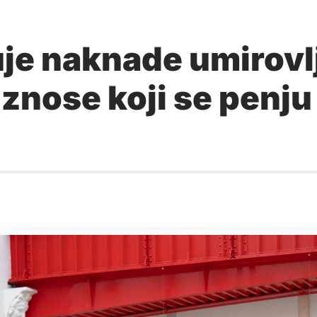
uje naknade umirovl
 iznose koji se penj