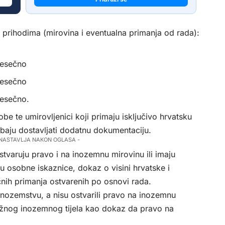
prihodima (mirovina i eventualna primanja od rada):
jesečno
jesečno
jesečno.
be te umirovljenici koji primaju isključivo hrvatsku
baju dostavljati dodatnu dokumentaciju.
 NASTAVLJA NAKON OGLASA -
ostvaruju pravo i na inozemnu mirovinu ili imaju
ju osobne iskaznice, dokaz o visini hrvatske i
nih primanja ostvarenih po osnovi rada.
u inozemstvu, a nisu ostvarili pravo na inozemnu
ležnog inozemnog tijela kao dokaz da pravo na