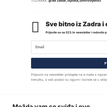
OZNAKE:
grad zadar
isplata
umirovljenici
Sve bitno iz Zadra 
Prijavite se na 023.hr newsletter i redovito pr
P
Prijavom na newsletter pristajete na e-maila s najza
trenutku, a vaši podaci su sigurni i koriste se u sk
Možda vam se sviđa i ovo...