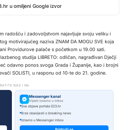
.hr u omiljeni Google izvor
m radošću i zadovoljstvom najavljuje svoju veliku i
 istog motivirajućeg naziva ZNAM DA MOGU SVE koja
rani Providurove palače s početkom u 19.00 sati.
Glazbenog studija LIBRETO: odličan, nagrađivan Dječji
 već odavno ponos svoga Grada i Županije, kao i brojni
jevači SOLISTI, u rasponu od 10-te do 21. godine.
RATITE NAS I NA
Messenger kanal
Vijesti izravno u inbox
Sve objave portala 023.hr
Brze obavijesti o breaking news
Izravno u Messenger inbox
Pridruži se