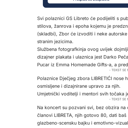
Svi polaznici GS Libreto će podijeliti s p
stilova, žanrova i epoha kojemu je predzna
(skladbi), Zbor će izvoditi i neke autorsk
stranim jezicima.
Službena fotografkinja ovog uvijek dojmlji
dizajner plakata i ulaznica jest Darko Peč
Pucar iz Emma Homemade Gifts-a, a pred p
- TEKST SE
Polaznice Dječjeg zbora LIBRETIĆI nose 
osmisljene i dizajnirane upravo za njih.
Umjetnički voditelji i mentori svih točaka
- TEKST SE
Na koncert su pozvani svi, bez obzira na d
članovi LIBRETA, njih gotovo 80, dati baš 
glazbeno-scensku bajku i emotivno-vizualni