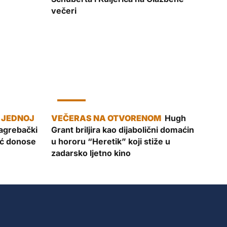
večeri
KULTURA
Hugh
agrebački
Grant briljira kao dijabolični domaćin
vić donose
u hororu “Heretik” koji stiže u
zadarsko ljetno kino