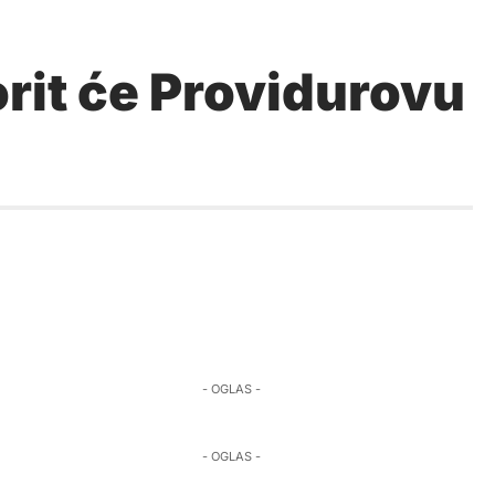
orit će Providurovu
- OGLAS -
- OGLAS -