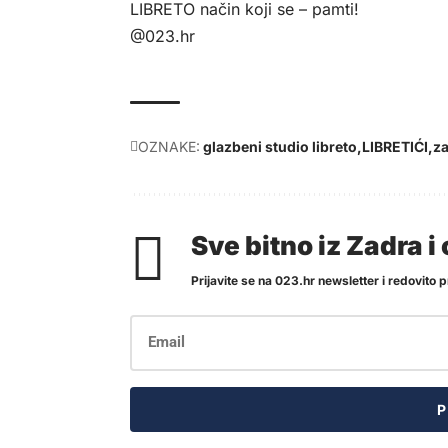
LIBRETO način koji se – pamti!
@023.hr
OZNAKE:
glazbeni studio libreto
LIBRETIĆI
za
Sve bitno iz Zadra 
Prijavite se na 023.hr newsletter i redovito pr
P