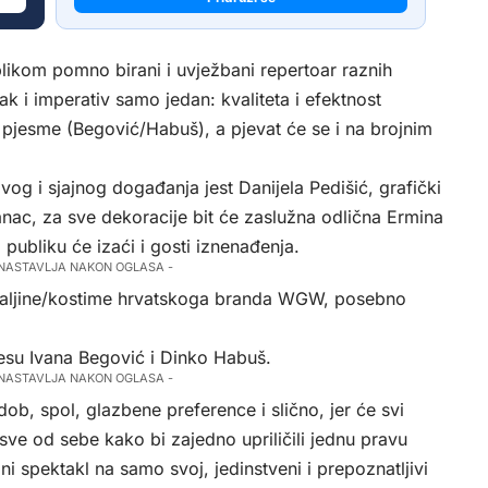
ublikom pomno birani i uvježbani repertoar raznih
k i imperativ samo jedan: kvaliteta i efektnost
e pjesme (Begović/Habuš), a pjevat će se i na brojnim
vog i sjajnog događanja jest Danijela Pedišić, grafički
anac, za sve dekoracije bit će zaslužna odlična Ermina
ubliku će izaći i gosti iznenađenja.
 NASTAVLJA NAKON OGLASA -
haljine/kostime hrvatskoga branda WGW, posebno
 jesu Ivana Begović i Dinko Habuš.
 NASTAVLJA NAKON OGLASA -
ob, spol, glazbene preference i slično, jer će svi
sve od sebe kako bi zajedno upriličili jednu pravu
 spektakl na samo svoj, jedinstveni i prepoznatljivi