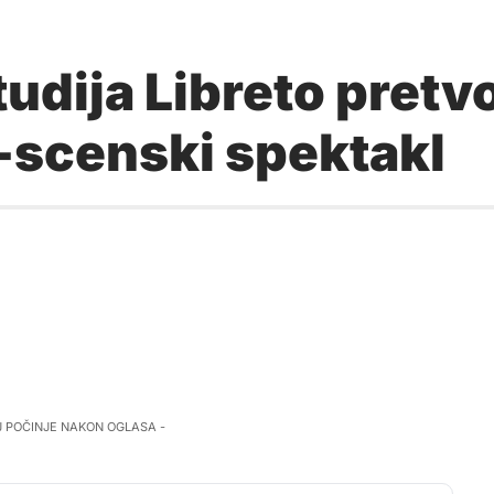
udija Libreto pretv
-scenski spektakl
J POČINJE NAKON OGLASA -