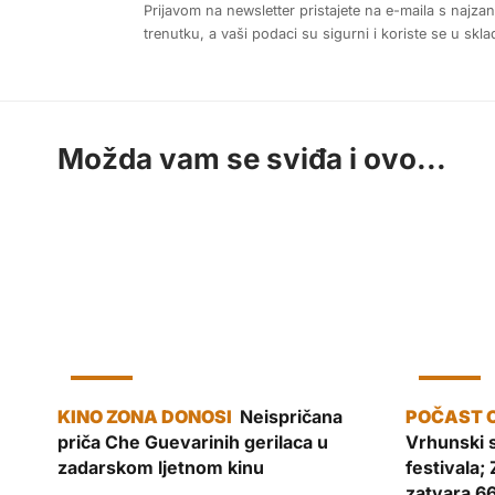
Prijavom na newsletter pristajete na e-maila s najza
trenutku, a vaši podaci su sigurni i koriste se u sk
Možda vam se sviđa i ovo...
KULTURA
KULTURA
Neispričana
priča Che Guevarinih gerilaca u
Vrhunski so
zadarskom ljetnom kinu
festivala;
zatvara 6