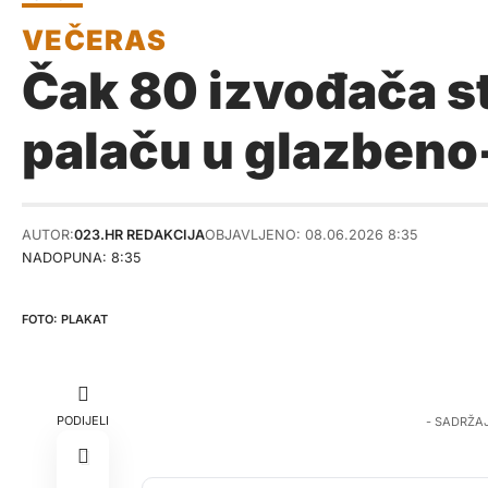
Čak 80 izvođača st
palaču u glazbeno
AUTOR:
023.HR REDAKCIJA
OBJAVLJENO: 08.06.2026 8:35
NADOPUNA: 8:35
PLAKAT
PODIJELI
- SADRŽA