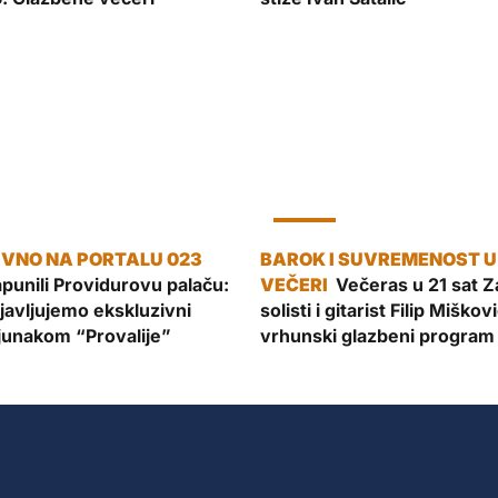
KULTURA
punili Providurovu palaču:
Večeras u 21 sat Z
javljujemo ekskluzivni
solisti i gitarist Filip Miško
 junakom “Provalije”
vrhunski glazbeni program