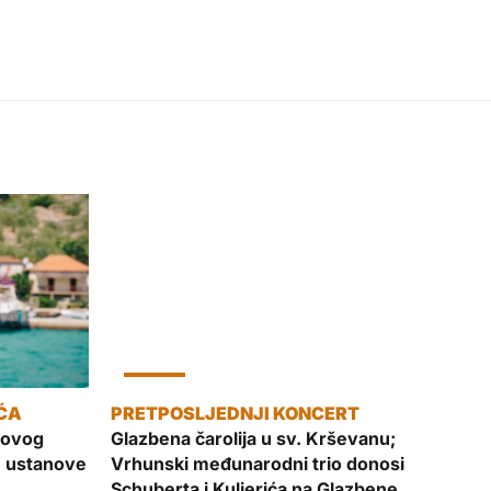
KULTURA
novog
Glazbena čarolija u sv. Krševanu;
e ustanove
Vrhunski međunarodni trio donosi
Schuberta i Kuljerića na Glazbene