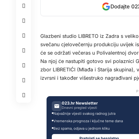
Dodajte 023
Glazbeni studio LIBRETO iz Zadra s veliko
svečanu cjelovečernju produkciju uvijek
će se održati večeras u Polivalentnoj dvo
Na njoj će nastupiti gotovo svi polaznici 
zbor LIBRETIĆI (Mlađa i Starija skupina),
izvrsni i također višestruko nagrađivani p
P
023.hr Newsletter
Dnevni pregled vijesti
Najvažnije vijesti svakog radnog jutra
Vremenska prognoza i ključne teme dana
Bez spama, odjava u jednom kliku
Pretplati se besplatno