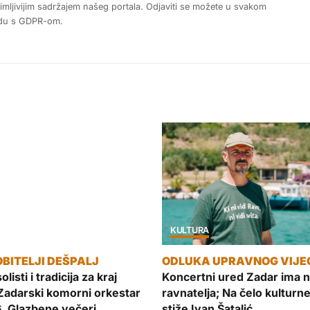
nimljivijim sadržajem našeg portala. Odjaviti se možete u svakom
ladu s GDPR-om.
KULTURA
listi i tradicija za kraj
Koncertni ured Zadar ima 
 Zadarski komorni orkestar
ravnatelja; Na čelo kulturn
6. Glazbene večeri
stiže Ivan Šatalić