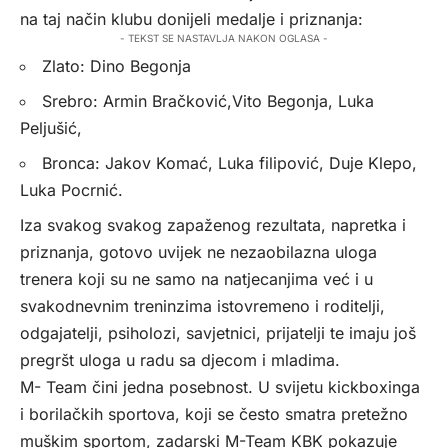
na taj način klubu donijeli medalje i priznanja:
- TEKST SE NASTAVLJA NAKON OGLASA -
Zlato: Dino Begonja
Srebro: Armin Bračković,Vito Begonja, Luka
Peljušić,
Bronca: Jakov Komać, Luka filipović, Duje Klepo,
Luka Pocrnić.
Iza svakog svakog zapaženog rezultata, napretka i
priznanja, gotovo uvijek ne nezaobilazna uloga
trenera koji su ne samo na natjecanjima već i u
svakodnevnim treninzima istovremeno i roditelji,
odgajatelji, psiholozi, savjetnici, prijatelji te imaju još
pregršt uloga u radu sa djecom i mladima.
M- Team čini jedna posebnost. U svijetu kickboxinga
i borilačkih sportova, koji se često smatra pretežno
muškim sportom, zadarski M-Team KBK pokazuje