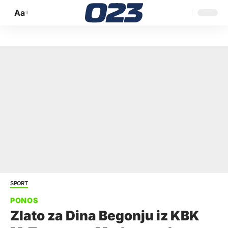
Aa
Promijeni
veličinu
slova
SPORT
Zlato za Dina Begonju iz KBK