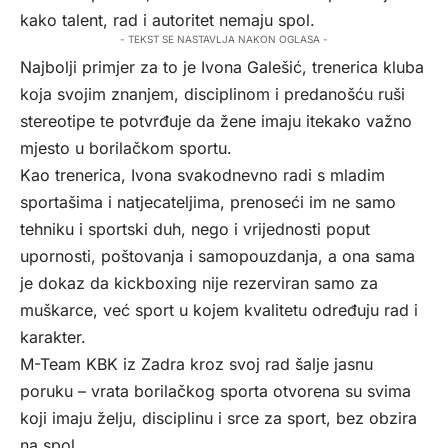
kako talent, rad i autoritet nemaju spol.
- TEKST SE NASTAVLJA NAKON OGLASA -
Najbolji primjer za to je Ivona Galešić, trenerica kluba
koja svojim znanjem, disciplinom i predanošću ruši
stereotipe te potvrđuje da žene imaju itekako važno
mjesto u borilačkom sportu.
Kao trenerica, Ivona svakodnevno radi s mladim
sportašima i natjecateljima, prenoseći im ne samo
tehniku i sportski duh, nego i vrijednosti poput
upornosti, poštovanja i samopouzdanja, a ona sama
je dokaz da kickboxing nije rezerviran samo za
muškarce, već sport u kojem kvalitetu određuju rad i
karakter.
M-Team KBK iz Zadra kroz svoj rad šalje jasnu
poruku – vrata borilačkog sporta otvorena su svima
koji imaju želju, disciplinu i srce za sport, bez obzira
na spol.