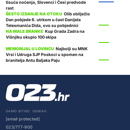
tisuća noćenja, Slovenci i Česi predvode
rast
Olib obilježio
Dan pobjede 6. utrkom u čast Danijela
SPORT
Telesmanića Dida, ovo su pobjednici
Kup Grada Zadra na
Višnjiku okupio 100 ekipa
SPORT
Najbolji su MNK
Vrsi i Udruga SJP Poskoci u spomen na
SPORT
branitelja Antu Baljaka Paju
SAMO BITNO. ODMAH.
[email protected]
023/777-900