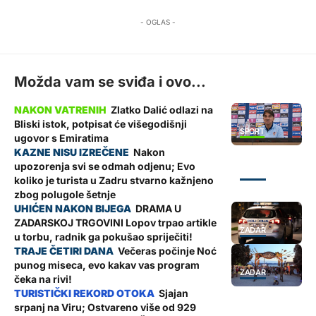
- OGLAS -
Možda vam se sviđa i ovo...
Zlatko Dalić odlazi na
Bliski istok, potpisat će višegodišnji
SPORT
ugovor s Emiratima
Nakon
upozorenja svi se odmah odjenu; Evo
ZADAR
koliko je turista u Zadru stvarno kažnjeno
zbog polugole šetnje
DRAMA U
ZADARSKOJ TRGOVINI Lopov trpao artikle
ZADAR
u torbu, radnik ga pokušao spriječiti!
Večeras počinje Noć
punog miseca, evo kakav vas program
ZADAR
čeka na rivi!
Sjajan
srpanj na Viru; Ostvareno više od 929
ŽUPANIJA