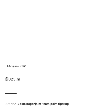
M-team KBK
@023.hr
OZNAKE:
dino begonja
m-team
point fighting