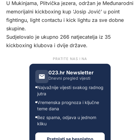
U Mukinjama, Plitvička jezera, održan je Međunarodni
memorijalni kickboxing kup ‘Josip Jović’ u point
fightingu, light contactu i kick lightu za sve dobne
skupine.
Sudjelovalo je ukupno 266 natjecatelja iz 35
kickboxing klubova i dvije države.
PRATITE NAS I NA
023.hr Newsletter
Dnevni pregled vijesti
Najvažnije vijesti svakog radnog
jutra
Vremenska prognoza i ključne
teme dana
Bez spama, odjava u jednom
kliku
Pretplati se besplatno