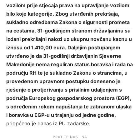
vozilom prije stjecaja prava na upravljanje vozilom
bilo koje kategorije. Zbog utvrđenih prekršaja,
sukladno odredbama Zakona o sigurnosti prometa
na cestama, 31-godišnjem stranom državljaninu su
izdani prekršajni nalozi uz ukupnu novčanu kaznu u
iznosu od 1.410,00 eura. Daljnjim postupanjem
utvrđeno je da 31-godišnji državljanin Sjeverne
Makedonije nema reguliran status boravka i rada na
području RH te je sukladno Zakonu o strancima, u
provedenom upravnom postupku doneseno je
rješenje o protjerivanju s prisilnim udaljenjem s
područja Europskog gospodarskog prostora (EGP),
s određenim rokom napuštanja te zabranom ulaska
i boravka u EGP-u u trajanju od jedne godine,
priopćeno je danas iz
PU zadarske
.
PRATITE NAS I NA