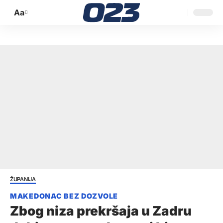
Aa
Promijeni
veličinu
slova
ŽUPANIJA
Zbog niza prekršaja u Zadru