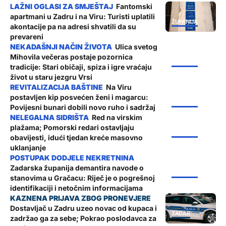
Fantomski
apartmani u Zadru i na Viru: Turisti uplatili
ŽUPANIJA
akontacije pa na adresi shvatili da su
prevareni
Ulica svetog
Mihovila večeras postaje pozornica
ŽUPANIJA
tradicije: Stari običaji, spiza i igre vraćaju
život u staru jezgru Vrsi
Na Viru
postavljen kip posvećen ženi i magarcu:
ŽUPANIJA
Povijesni bunari dobili novo ruho i sadržaj
Red na virskim
plažama; Pomorski redari ostavljaju
ŽUPANIJA
obavijesti, idući tjedan kreće masovno
uklanjanje
Zadarska županija demantira navode o
ŽUPANIJA
stanovima u Gračacu: Riječ je o pogrešnoj
identifikaciji i netočnim informacijama
Dostavljač u Zadru uzeo novac od kupaca i
ZADAR
zadržao ga za sebe; Pokrao poslodavca za