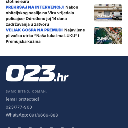
stotine eura
Nakon
obiteljskog nasilja na Viru vrijeđala
ŽUPANIJA
policajce; Određeno joj 14 dana
zadržavanja u zatvoru
Najavljene
plivačka utrka “Naša luka ima LUKU” i
ŽUPANIJA
Premujska kužina
SAMO BITNO. ODMAH.
[email protected]
023/777-900
WhatsApp:
091/6666-888