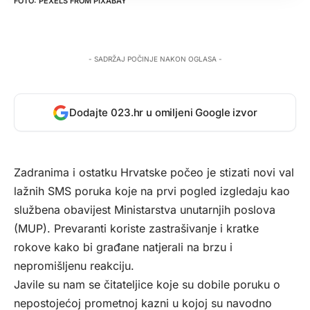
PEXELS
FROM
PIXABAY
- SADRŽAJ POČINJE NAKON OGLASA -
Dodajte 023.hr u omiljeni Google izvor
Zadranima i ostatku Hrvatske počeo je stizati novi val
lažnih SMS poruka koje na prvi pogled izgledaju kao
službena obavijest Ministarstva unutarnjih poslova
(MUP). Prevaranti koriste zastrašivanje i kratke
rokove kako bi građane natjerali na brzu i
nepromišljenu reakciju.
Javile su nam se čitateljice koje su dobile poruku o
nepostojećoj prometnoj kazni u kojoj su navodno