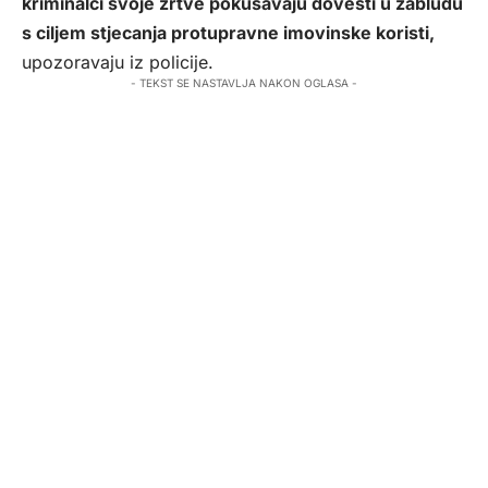
kriminalci svoje žrtve pokušavaju dovesti u zabludu
s ciljem stjecanja protupravne imovinske koristi,
upozoravaju iz policije.
- TEKST SE NASTAVLJA NAKON OGLASA -