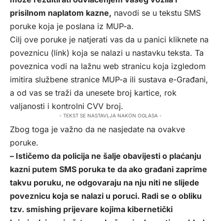
prisilnom naplatom kazne,
navodi se u tekstu SMS
poruke koja je poslana iz MUP-a.
Cilj ove poruke je natjerati vas da u panici kliknete na
poveznicu (link) koja se nalazi u nastavku teksta. Ta
poveznica vodi na lažnu web stranicu koja izgledom
imitira službene stranice MUP-a ili sustava e-Građani,
a od vas se traži da unesete broj kartice, rok
valjanosti i kontrolni CVV broj.
- TEKST SE NASTAVLJA NAKON OGLASA -
Zbog toga je važno da ne nasjedate na ovakve
poruke.
– Ističemo da policija ne šalje obavijesti o plaćanju
kazni putem SMS poruka te da ako građani zaprime
takvu poruku, ne odgovaraju na nju niti ne slijede
poveznicu koja se nalazi u poruci. Radi se o obliku
tzv. smishing prijevare kojima kibernetički