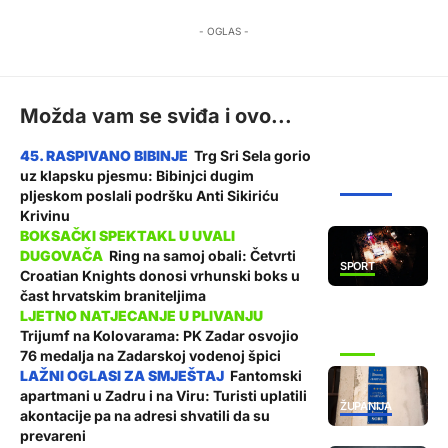
- OGLAS -
Možda vam se sviđa i ovo...
Trg Sri Sela gorio
uz klapsku pjesmu: Bibinjci dugim
ŽUPANIJA
pljeskom poslali podršku Anti Sikiriću
Krivinu
Ring na samoj obali: Četvrti
SPORT
Croatian Knights donosi vrhunski boks u
čast hrvatskim braniteljima
Trijumf na Kolovarama: PK Zadar osvojio
SPORT
76 medalja na Zadarskoj vodenoj špici
Fantomski
apartmani u Zadru i na Viru: Turisti uplatili
ŽUPANIJA
akontacije pa na adresi shvatili da su
prevareni