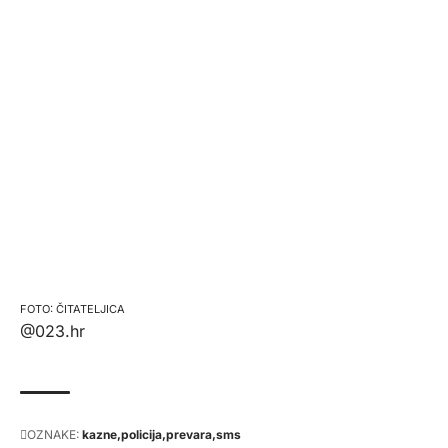
ČITATELJICA
@023.hr
OZNAKE:
kazne
policija
prevara
sms