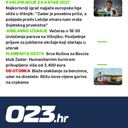
Najkorisniji igrač najjače europske lige
SPORT
stiže u Višnjik: “Zadar je posebna priča, a
pobjeda protiv Latvije otvara nam vrata
Svjetskog prvenstva”
Večeras u 18:30
izvlačenje parova na Višnjiku: Posljednje
SPORT
prijave za jubilarne okršaje koji startaju u
utorak
Srce Kožina za Boccia
klub Zadar: Humanitarnim turnirom
SPORT
prikupljeno više od 3.400 eura
Blaže olakšanje za benzince,
udar na dizelaše: Stižu nove cijene goriva
VIJESTI
na crpkama