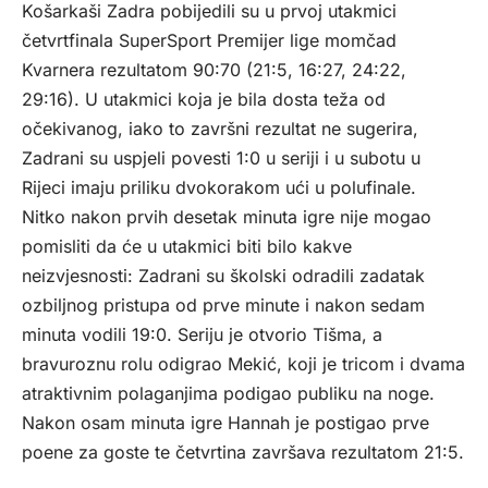
Košarkaši Zadra pobijedili su u prvoj utakmici
četvrtfinala SuperSport Premijer lige momčad
Kvarnera rezultatom 90:70 (21:5, 16:27, 24:22,
29:16). U utakmici koja je bila dosta teža od
očekivanog, iako to završni rezultat ne sugerira,
Zadrani su uspjeli povesti 1:0 u seriji i u subotu u
Rijeci imaju priliku dvokorakom ući u polufinale.
Nitko nakon prvih desetak minuta igre nije mogao
pomisliti da će u utakmici biti bilo kakve
neizvjesnosti: Zadrani su školski odradili zadatak
ozbiljnog pristupa od prve minute i nakon sedam
minuta vodili 19:0. Seriju je otvorio Tišma, a
bravuroznu rolu odigrao Mekić, koji je tricom i dvama
atraktivnim polaganjima podigao publiku na noge.
Nakon osam minuta igre Hannah je postigao prve
poene za goste te četvrtina završava rezultatom 21:5.