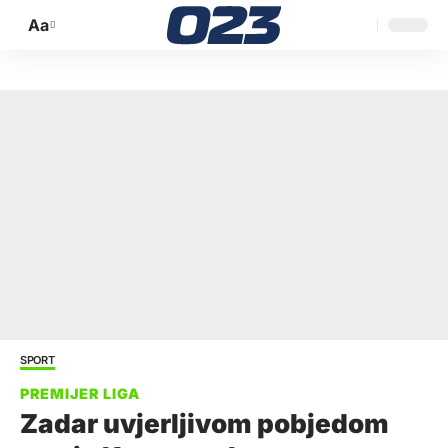
Aa
Promijeni
veličinu
slova
SPORT
Zadar uvjerljivom pobjedom