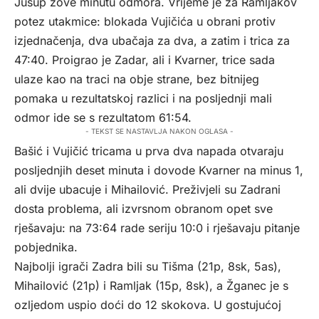
Jusup zove minutu odmora. Vrijeme je za Ramljakov
potez utakmice: blokada Vujičića u obrani protiv
izjednačenja, dva ubačaja za dva, a zatim i trica za
47:40. Proigrao je Zadar, ali i Kvarner, trice sada
ulaze kao na traci na obje strane, bez bitnijeg
pomaka u rezultatskoj razlici i na posljednji mali
odmor ide se s rezultatom 61:54.
- TEKST SE NASTAVLJA NAKON OGLASA -
Bašić i Vujičić tricama u prva dva napada otvaraju
posljednjih deset minuta i dovode Kvarner na minus 1,
ali dvije ubacuje i Mihailović. Preživjeli su Zadrani
dosta problema, ali izvrsnom obranom opet sve
rješavaju: na 73:64 rade seriju 10:0 i rješavaju pitanje
pobjednika.
Najbolji igrači Zadra bili su Tišma (21p, 8sk, 5as),
Mihailović (21p) i Ramljak (15p, 8sk), a Žganec je s
ozljedom uspio doći do 12 skokova. U gostujućoj