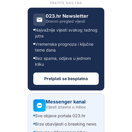
PRATITE NAS I NA
023.hr Newsletter
Dnevni pregled vijesti
Najvažnije vijesti svakog radnog
jutra
Vremenska prognoza i ključne
teme dana
Bez spama, odjava u jednom
kliku
Pretplati se besplatno
Messenger kanal
Vijesti izravno u inbox
Sve objave portala 023.hr
Brze obavijesti o breaking news