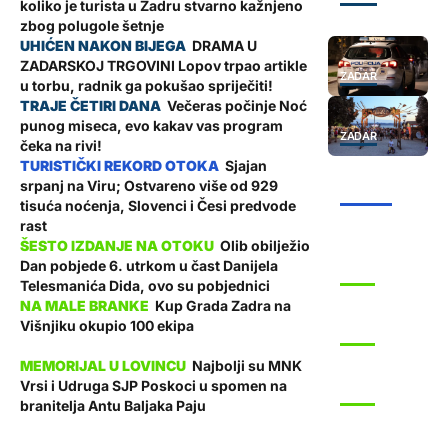
koliko je turista u Zadru stvarno kažnjeno
zbog polugole šetnje
DRAMA U
ZADARSKOJ TRGOVINI Lopov trpao artikle
ZADAR
u torbu, radnik ga pokušao spriječiti!
Večeras počinje Noć
punog miseca, evo kakav vas program
ZADAR
čeka na rivi!
Sjajan
srpanj na Viru; Ostvareno više od 929
ŽUPANIJA
tisuća noćenja, Slovenci i Česi predvode
rast
Olib obilježio
Dan pobjede 6. utrkom u čast Danijela
SPORT
Telesmanića Dida, ovo su pobjednici
Kup Grada Zadra na
Višnjiku okupio 100 ekipa
SPORT
Najbolji su MNK
Vrsi i Udruga SJP Poskoci u spomen na
SPORT
branitelja Antu Baljaka Paju