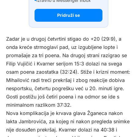
Izravno u Messenger inbox
Pridruži se
Zadar je u drugoj četvrtini stigao do +20 (29:9), a
onda kreće strmoglavi pad, uz izgubljene lopte i
promašaje za tri poena. Na drugoj strani razigrao se
Filip Vujičić i Kvarner serijom 15:3 dolazi na svega
osam poena zaostatka (32:24). Stiže i krizni moment:
Mihailović radi treći prekršaj i zbog reakcije dobiva
nesportsku, četvrtu pogrešku već u 20. minuti igre.
Gosti postižu još četiri poena i na odmor se ide s
minimalnom razlikom 37:32.
Nova komplikacija je krvava glava Žganeca nakon
lakta Jambrovića, za kojeg ni nakon pregleda snimke
nije dosuđen prekršaj. Kvarner dolazi na 40:38 i