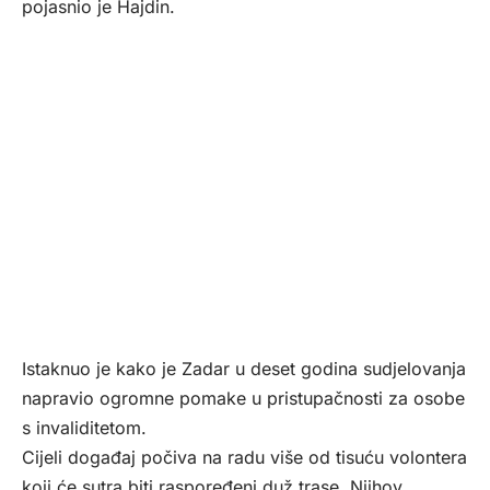
pojasnio je Hajdin.
Istaknuo je kako je Zadar u deset godina sudjelovanja
napravio ogromne pomake u pristupačnosti za osobe
s invaliditetom.
Cijeli događaj počiva na radu više od tisuću volontera
koji će sutra biti raspoređeni duž trase. Njihov