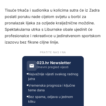
Tisuće trkača i sudionika u kolicima sutra će iz Zadra
poslati poruku nade cijelom svijetu u borbi za
pronalazak lijeka za ozljede kralježnične moždine.
Spektakularna utrka s Liburnske obale ujedinit će
profesionalce i rekreativce u jedinstvenom sportskom
izazovu bez fiksne ciljne linije.
PRATITE NAS I NA
023.hr Newsletter
Dnevni pregled vijesti
Najvažnije vijesti svakog radnog
jutra
Vremenska prognoza i ključne
teme dana
Bez spama, odjava u jednom
kliku