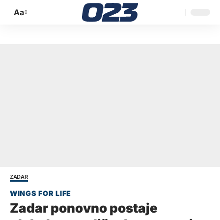
Aa
Promijeni
veličinu
slova
ZADAR
Zadar ponovno postaje