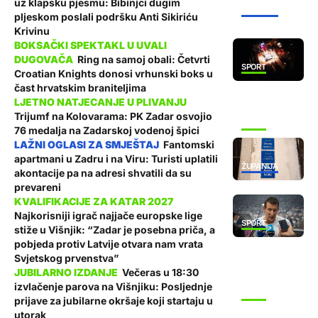
uz klapsku pjesmu: Bibinjci dugim
ŽUPANIJA
pljeskom poslali podršku Anti Sikiriću
Krivinu
Ring na samoj obali: Četvrti
SPORT
Croatian Knights donosi vrhunski boks u
čast hrvatskim braniteljima
Trijumf na Kolovarama: PK Zadar osvojio
SPORT
76 medalja na Zadarskoj vodenoj špici
Fantomski
apartmani u Zadru i na Viru: Turisti uplatili
ŽUPANIJA
akontacije pa na adresi shvatili da su
prevareni
Najkorisniji igrač najjače europske lige
SPORT
stiže u Višnjik: “Zadar je posebna priča, a
pobjeda protiv Latvije otvara nam vrata
Svjetskog prvenstva”
Večeras u 18:30
izvlačenje parova na Višnjiku: Posljednje
SPORT
prijave za jubilarne okršaje koji startaju u
utorak