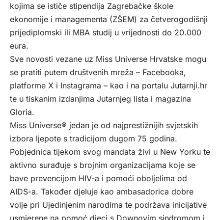
kojima se ističe stipendija Zagrebačke škole
ekonomije i managementa (ZŠEM) za četverogodišnji
prijediplomski ili MBA studij u vrijednosti do 20.000
eura.
Sve novosti vezane uz Miss Universe Hrvatske mogu
se pratiti putem društvenih mreža – Facebooka,
platforme X i Instagrama – kao i na portalu Jutarnji.hr
te u tiskanim izdanjima Jutarnjeg lista i magazina
Gloria.
Miss Universe® jedan je od najprestižnijih svjetskih
izbora ljepote s tradicijom dugom 75 godina.
Pobjednica tijekom svog mandata živi u New Yorku te
aktivno surađuje s brojnim organizacijama koje se
bave prevencijom HIV-a i pomoći oboljelima od
AIDS-a. Također djeluje kao ambasadorica dobre
volje pri Ujedinjenim narodima te podržava inicijative
usmjerene na pomoć djeci s Downovim sindromom i