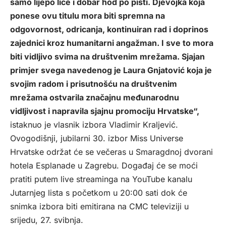
samo lijepo lice i dobar hod po pisti. Djevojka koja
ponese ovu titulu mora biti spremna na
odgovornost, odricanja, kontinuiran rad i doprinos
zajednici kroz humanitarni angažman. I sve to mora
biti vidljivo svima na društvenim mrežama. Sjajan
primjer svega navedenog je Laura Gnjatović koja je
svojim radom i prisutnošću na društvenim
mrežama ostvarila značajnu međunarodnu
vidljivost i napravila sjajnu promociju Hrvatske“,
istaknuo je vlasnik izbora Vladimir Kraljević.
Ovogodišnji, jubilarni 30. izbor Miss Universe
Hrvatske održat će se večeras u Smaragdnoj dvorani
hotela Esplanade u Zagrebu. Događaj će se moći
pratiti putem live streaminga na YouTube kanalu
Jutarnjeg lista s početkom u 20:00 sati dok će
snimka izbora biti emitirana na CMC televiziji u
srijedu, 27. svibnja.