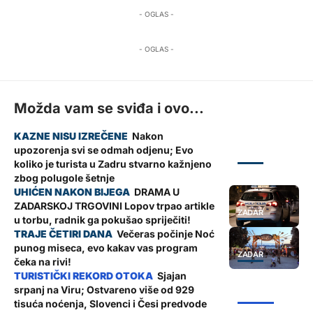
- OGLAS -
- OGLAS -
Možda vam se sviđa i ovo...
Nakon
upozorenja svi se odmah odjenu; Evo
ZADAR
koliko je turista u Zadru stvarno kažnjeno
zbog polugole šetnje
DRAMA U
ZADARSKOJ TRGOVINI Lopov trpao artikle
ZADAR
u torbu, radnik ga pokušao spriječiti!
Večeras počinje Noć
punog miseca, evo kakav vas program
ZADAR
čeka na rivi!
Sjajan
srpanj na Viru; Ostvareno više od 929
ŽUPANIJA
tisuća noćenja, Slovenci i Česi predvode