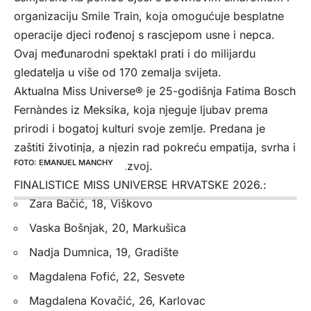
organizaciju Smile Train, koja omogućuje besplatne
operacije djeci rođenoj s rascjepom usne i nepca.
Ovaj međunarodni spektakl prati i do milijardu
gledatelja u više od 170 zemalja svijeta.
Aktualna Miss Universe® je 25-godišnja Fatima Bosch
Fernàndes iz Meksika, koja njeguje ljubav prema
prirodi i bogatoj kulturi svoje zemlje. Predana je
zaštiti životinja, a njezin rad pokreću empatija, svrha i
EMANUEL MANCHY
kontinuirani osobni razvoj.
FINALISTICE MISS UNIVERSE HRVATSKE 2026.:
Zara Bačić, 18, Viškovo
Vaska Bošnjak, 20, Markušica
Nadja Dumnica, 19, Gradište
Magdalena Fofić, 22, Sesvete
Magdalena Kovačić, 26, Karlovac