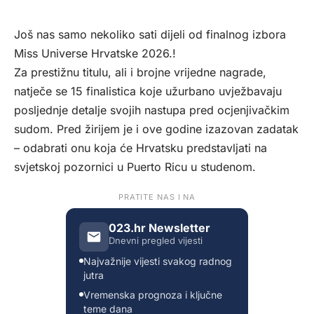
Još nas samo nekoliko sati dijeli od finalnog izbora
Miss Universe Hrvatske 2026.!
Za prestižnu titulu, ali i brojne vrijedne nagrade,
natječe se 15 finalistica koje užurbano uvježbavaju
posljednje detalje svojih nastupa pred ocjenjivačkim
sudom. Pred žirijem je i ove godine izazovan zadatak
– odabrati onu koja će Hrvatsku predstavljati na
svjetskoj pozornici u Puerto Ricu u studenom.
PRATITE NAS I NA
023.hr Newsletter
Dnevni pregled vijesti
Najvažnije vijesti svakog radnog
jutra
Vremenska prognoza i ključne
teme dana