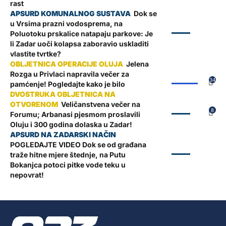
rast
Dok se
u Vrsima prazni vodosprema, na
ZADAR
Poluotoku prskalice natapaju parkove: Je
li Zadar uoči kolapsa zaboravio uskladiti
vlastite tvrtke?
Jelena
Rozga u Privlaci napravila večer za
ŽUPANIJA
34
pamćenje! Pogledajte kako je bilo
Veličanstvena večer na
ZADAR
8
Forumu; Arbanasi pjesmom proslavili
Oluju i 300 godina dolaska u Zadar!
POGLEDAJTE VIDEO Dok se od građana
ZADAR
traže hitne mjere štednje, na Putu
Bokanjca potoci pitke vode teku u
nepovrat!