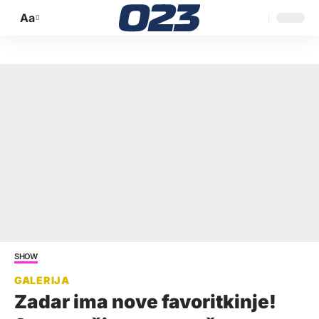
Aa
Promijeni
veličinu
slova
SHOW
Zadar ima nove favoritkinje!