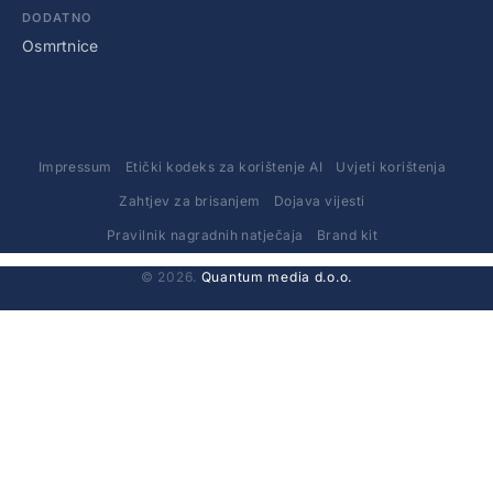
DODATNO
Osmrtnice
Impressum
Etički kodeks za korištenje AI
Uvjeti korištenja
Zahtjev za brisanjem
Dojava vijesti
Pravilnik nagradnih natječaja
Brand kit
© 2026.
Quantum media d.o.o.