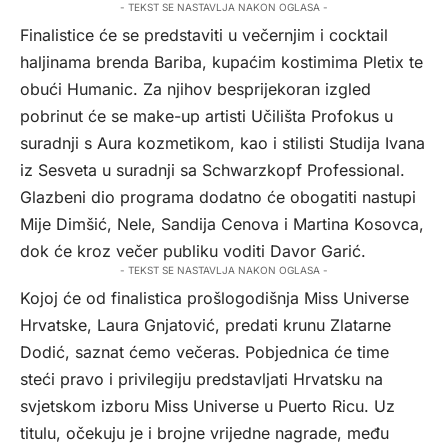
- TEKST SE NASTAVLJA NAKON OGLASA -
Finalistice će se predstaviti u večernjim i cocktail
haljinama brenda Bariba, kupaćim kostimima Pletix te
obući Humanic. Za njihov besprijekoran izgled
pobrinut će se make-up artisti Učilišta Profokus u
suradnji s Aura kozmetikom, kao i stilisti Studija Ivana
iz Sesveta u suradnji sa Schwarzkopf Professional.
Glazbeni dio programa dodatno će obogatiti nastupi
Mije Dimšić, Nele, Sandija Cenova i Martina Kosovca,
dok će kroz večer publiku voditi Davor Garić.
- TEKST SE NASTAVLJA NAKON OGLASA -
Kojoj će od finalistica prošlogodišnja Miss Universe
Hrvatske, Laura Gnjatović, predati krunu Zlatarne
Dodić, saznat ćemo večeras. Pobjednica će time
steći pravo i privilegiju predstavljati Hrvatsku na
svjetskom izboru Miss Universe u Puerto Ricu. Uz
titulu, očekuju je i brojne vrijedne nagrade, među