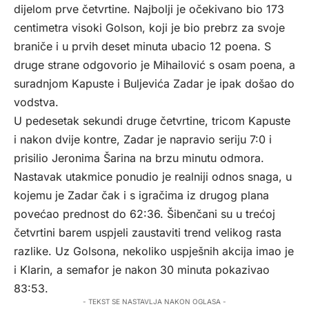
dijelom prve četvrtine. Najbolji je očekivano bio 173
centimetra visoki Golson, koji je bio prebrz za svoje
braniče i u prvih deset minuta ubacio 12 poena. S
druge strane odgovorio je Mihailović s osam poena, a
suradnjom Kapuste i Buljevića Zadar je ipak došao do
vodstva.
U pedesetak sekundi druge četvrtine, tricom Kapuste
i nakon dvije kontre, Zadar je napravio seriju 7:0 i
prisilio Jeronima Šarina na brzu minutu odmora.
Nastavak utakmice ponudio je realniji odnos snaga, u
kojemu je Zadar čak i s igračima iz drugog plana
povećao prednost do 62:36. Šibenčani su u trećoj
četvrtini barem uspjeli zaustaviti trend velikog rasta
razlike. Uz Golsona, nekoliko uspješnih akcija imao je
i Klarin, a semafor je nakon 30 minuta pokazivao
83:53.
- TEKST SE NASTAVLJA NAKON OGLASA -