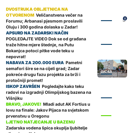
Veličanstvena večer na
ZADAR
8
Forumu; Arbanasi pjesmom proslavili
Oluju i 300 godina dolaska u Zadar!
POGLEDAJTE VIDEO Dok se od građana
ZADAR
traže hitne mjere štednje, na Putu
Bokanjca potoci pitke vode teku u
nepovrat!
Pametni
semafori šire se na cijeli grad; Zadar
ZADAR
pokreće drugu fazu projekta za brži i
protočniji promet!
Pogledajte kako teku
radovi na izgradnji Olimpijskog bazena na
ZADAR
Višnjiku
Mladi adut AK Fortius u
lovu na finale: Jakov Pijaca na svjetskom
SPORT
prvenstvu u Oregonu
Zadarska vodena špica okuplja ljubitelje
SPORT