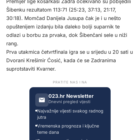
Premijer lige košarkaši Zadra očekivano su pobijedili
Šibenku rezultatom 113:71 (25:23, 37:13, 21:17,
30:18). Momčad Danijela Jusupa čak je i u nešto
opuštenijem izdanju bila daleko bolji suparnik te
odlazi u borbu za prvaka, dok Šibenčani sele u niži
rang.
Prva utakmica četvrtfinala igra se u srijedu u 20 sati u
Dvorani Krešimir Ćosić, kada će se Zadranima
suprotstaviti Kvarner.
PRATITE NAS I NA
023.hr Newsletter
Dnevni pregled vijesti
Najvažnije vijesti svakog radnog
jutra
Vremenska prognoza i ključne
teme dana