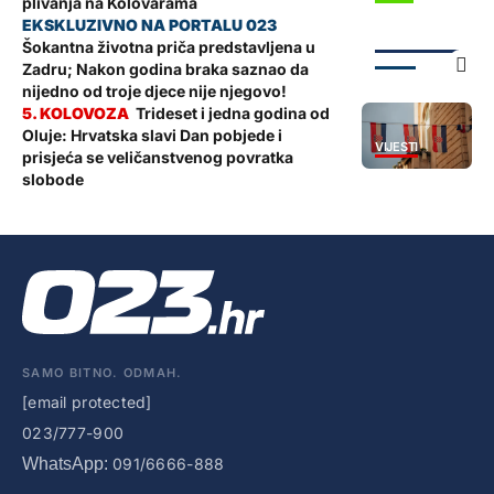
plivanja na Kolovarama
*NASLOVNICA*
Šokantna životna priča predstavljena u
ZADAR
Zadru; Nakon godina braka saznao da
nijedno od troje djece nije njegovo!
Trideset i jedna godina od
Oluje: Hrvatska slavi Dan pobjede i
VIJESTI
prisjeća se veličanstvenog povratka
slobode
SAMO BITNO. ODMAH.
[email protected]
023/777-900
WhatsApp:
091/6666-888