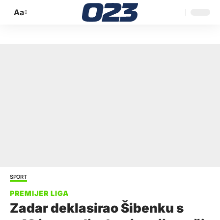
Aa
Promijeni
veličinu
slova
SPORT
Zadar deklasirao Šibenku s