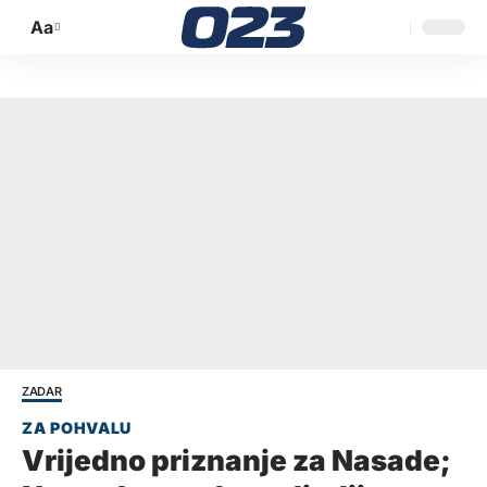
Aa
Promijeni
veličinu
slova
ZADAR
Vrijedno priznanje za Nasade;