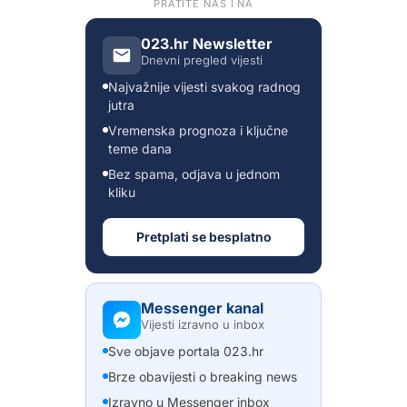
PRATITE NAS I NA
023.hr Newsletter
Dnevni pregled vijesti
Najvažnije vijesti svakog radnog
jutra
Vremenska prognoza i ključne
teme dana
Bez spama, odjava u jednom
kliku
Pretplati se besplatno
Messenger kanal
Vijesti izravno u inbox
Sve objave portala 023.hr
Brze obavijesti o breaking news
Izravno u Messenger inbox