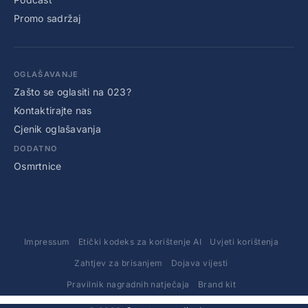
Promo sadržaj
OGLAŠAVANJE
Zašto se oglasiti na 023?
Kontaktirajte nas
Cjenik oglašavanja
DODATNO
Osmrtnice
Impressum
Etički kodeks za korištenje AI
Uvjeti korištenja
Zahtjev za brisanjem
Dojava vijesti
Pravilnik nagradnih natječaja
Brand kit