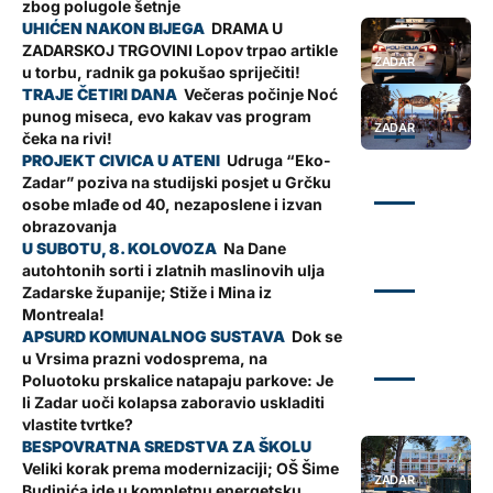
zbog polugole šetnje
DRAMA U
ZADARSKOJ TRGOVINI Lopov trpao artikle
ZADAR
u torbu, radnik ga pokušao spriječiti!
Večeras počinje Noć
punog miseca, evo kakav vas program
ZADAR
čeka na rivi!
Udruga “Eko-
Zadar” poziva na studijski posjet u Grčku
ZADAR
osobe mlađe od 40, nezaposlene i izvan
obrazovanja
Na Dane
autohtonih sorti i zlatnih maslinovih ulja
ZADAR
Zadarske županije; Stiže i Mina iz
Montreala!
Dok se
u Vrsima prazni vodosprema, na
ZADAR
Poluotoku prskalice natapaju parkove: Je
li Zadar uoči kolapsa zaboravio uskladiti
vlastite tvrtke?
Veliki korak prema modernizaciji; OŠ Šime
ZADAR
Budinića ide u kompletnu energetsku