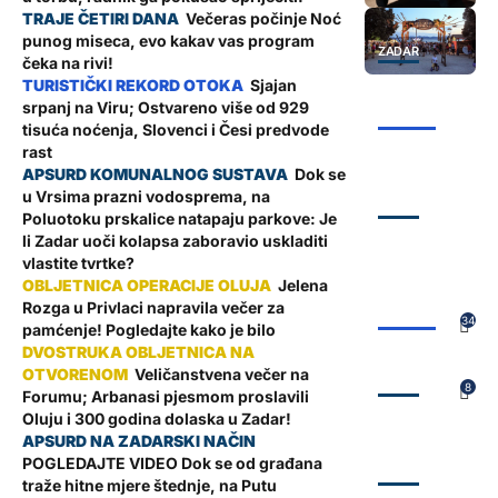
Večeras počinje Noć
punog miseca, evo kakav vas program
ZADAR
čeka na rivi!
Sjajan
srpanj na Viru; Ostvareno više od 929
ŽUPANIJA
tisuća noćenja, Slovenci i Česi predvode
rast
Dok se
u Vrsima prazni vodosprema, na
ZADAR
Poluotoku prskalice natapaju parkove: Je
li Zadar uoči kolapsa zaboravio uskladiti
vlastite tvrtke?
Jelena
Rozga u Privlaci napravila večer za
ŽUPANIJA
34
pamćenje! Pogledajte kako je bilo
Veličanstvena večer na
ZADAR
8
Forumu; Arbanasi pjesmom proslavili
Oluju i 300 godina dolaska u Zadar!
POGLEDAJTE VIDEO Dok se od građana
ZADAR
traže hitne mjere štednje, na Putu