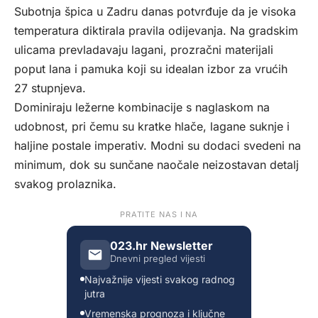
Subotnja špica u Zadru danas potvrđuje da je visoka
temperatura diktirala pravila odijevanja. Na gradskim
ulicama prevladavaju lagani, prozračni materijali
poput lana i pamuka koji su idealan izbor za vrućih
27 stupnjeva.
Dominiraju ležerne kombinacije s naglaskom na
udobnost, pri čemu su kratke hlače, lagane suknje i
haljine postale imperativ. Modni su dodaci svedeni na
minimum, dok su sunčane naočale neizostavan detalj
svakog prolaznika.
PRATITE NAS I NA
023.hr Newsletter
Dnevni pregled vijesti
Najvažnije vijesti svakog radnog
jutra
Vremenska prognoza i ključne