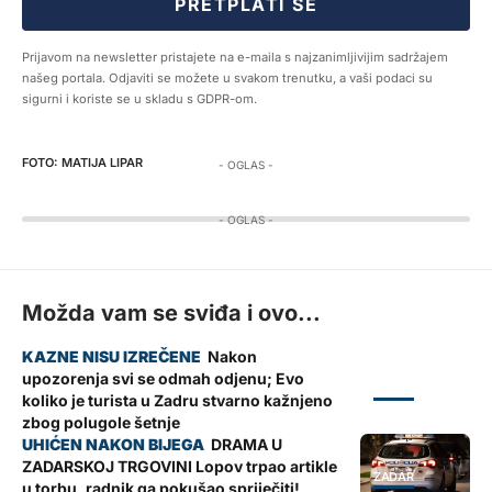
PRETPLATI SE
Prijavom na newsletter pristajete na e-maila s najzanimljivijim sadržajem
našeg portala. Odjaviti se možete u svakom trenutku, a vaši podaci su
sigurni i koriste se u skladu s GDPR-om.
MATIJA LIPAR
- OGLAS -
- OGLAS -
Možda vam se sviđa i ovo...
Nakon
upozorenja svi se odmah odjenu; Evo
ZADAR
koliko je turista u Zadru stvarno kažnjeno
zbog polugole šetnje
DRAMA U
ZADARSKOJ TRGOVINI Lopov trpao artikle
ZADAR
u torbu, radnik ga pokušao spriječiti!