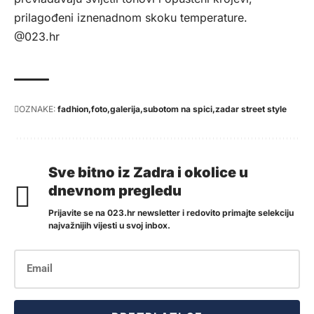
prilagođeni iznenadnom skoku temperature.
@023.hr
OZNAKE:
fadhion
foto
galerija
subotom na spici
zadar street style
Sve bitno iz Zadra i okolice u
dnevnom pregledu
Prijavite se na 023.hr newsletter i redovito primajte selekciju
najvažnijih vijesti u svoj inbox.