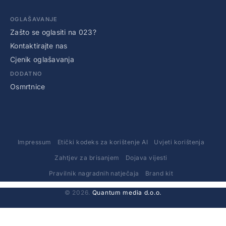
OGLAŠAVANJE
Zašto se oglasiti na 023?
Kontaktirajte nas
Cjenik oglašavanja
DODATNO
Osmrtnice
Impressum
Etički kodeks za korištenje AI
Uvjeti korištenja
Zahtjev za brisanjem
Dojava vijesti
Pravilnik nagradnih natječaja
Brand kit
© 2026.
Quantum media d.o.o.