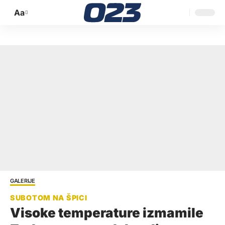
Aa
Promijeni
veličinu
slova
GALERIJE
Visoke temperature izmamile