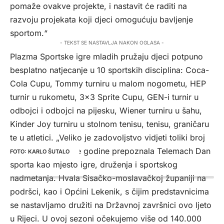
pomaže ovakve projekte, i nastavit će raditi na
razvoju projekata koji djeci omogućuju bavljenje
sportom.“
- TEKST SE NASTAVLJA NAKON OGLASA -
Plazma Sportske igre mladih pružaju djeci potpuno
besplatno natjecanje u 10 sportskih disciplina: Coca-
Cola Cupu, Tommy turniru u malom nogometu, HEP
turnir u rukometu, 3×3 Sprite Cupu, GEN-i turnir u
odbojci i odbojci na pijesku, Wiener turniru u šahu,
Kinder Joy turniru u stolnom tenisu, tenisu, graničaru
te u atletici. „Veliko je zadovoljstvo vidjeti toliki broj
djece koja su i ove godine prepoznala Telemach Dan
KARLO ŠUTALO
sporta kao mjesto igre, druženja i sportskog
nadmetanja. Hvala Sisačko-moslavačkoj županiji na
podršci, kao i Općini Lekenik, s čijim predstavnicima
se nastavljamo družiti na Državnoj završnici ovo ljeto
u Rijeci. U ovoj sezoni očekujemo više od 140.000