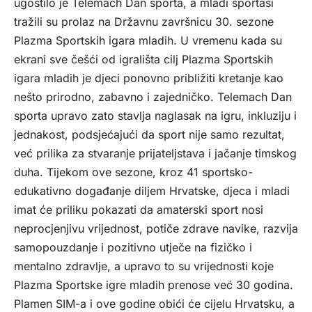
ugostilo je Telemach Dan sporta, a mladi sportaši
tražili su prolaz na Državnu završnicu 30. sezone
Plazma Sportskih igara mladih. U vremenu kada su
ekrani sve češći od igrališta cilj Plazma Sportskih
igara mladih je djeci ponovno približiti kretanje kao
nešto prirodno, zabavno i zajedničko. Telemach Dan
sporta upravo zato stavlja naglasak na igru, inkluziju i
jednakost, podsjećajući da sport nije samo rezultat,
već prilika za stvaranje prijateljstava i jačanje timskog
duha. Tijekom ove sezone, kroz 41 sportsko-
edukativno događanje diljem Hrvatske, djeca i mladi
imat će priliku pokazati da amaterski sport nosi
neprocjenjivu vrijednost, potiče zdrave navike, razvija
samopouzdanje i pozitivno utječe na fizičko i
mentalno zdravlje, a upravo to su vrijednosti koje
Plazma Sportske igre mladih prenose već 30 godina.
Plamen SIM-a i ove godine obići će cijelu Hrvatsku, a