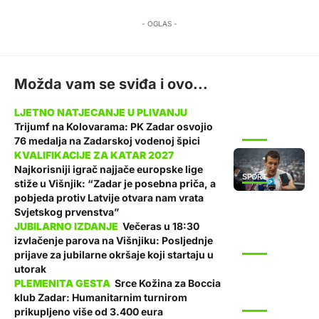
- OGLAS -
Možda vam se sviđa i ovo...
Trijumf na Kolovarama: PK Zadar osvojio
SPORT
76 medalja na Zadarskoj vodenoj špici
Najkorisniji igrač najjače europske lige
SPORT
stiže u Višnjik: “Zadar je posebna priča, a
pobjeda protiv Latvije otvara nam vrata
Svjetskog prvenstva”
Večeras u 18:30
izvlačenje parova na Višnjiku: Posljednje
SPORT
prijave za jubilarne okršaje koji startaju u
utorak
Srce Kožina za Boccia
klub Zadar: Humanitarnim turnirom
SPORT
prikupljeno više od 3.400 eura