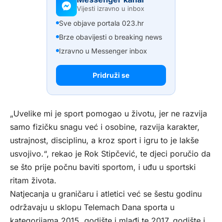
Vijesti izravno u inbox
Sve objave portala 023.hr
Brze obavijesti o breaking news
Izravno u Messenger inbox
Pridruži se
„Uvelike mi je sport pomogao u životu, jer ne razvija
samo fizičku snagu već i osobine, razvija karakter,
ustrajnost, disciplinu, a kroz sport i igru to je lakše
usvojivo.“, rekao je Rok Stipčević, te djeci poručio da
se što prije počnu baviti sportom, i uđu u sportski
ritam života.
Natjecanja u graničaru i atletici već se šestu godinu
održavaju u sklopu Telemach Dana sporta u
kategorijama 2015. godište i mlađi te 2017. godište i