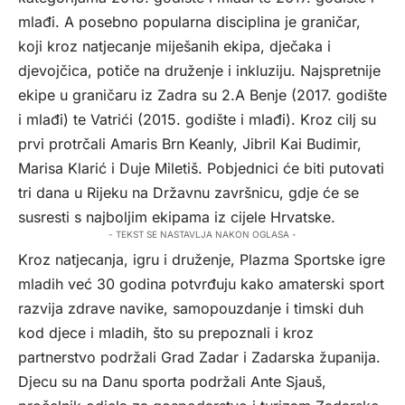
mlađi. A posebno popularna disciplina je graničar,
koji kroz natjecanje miješanih ekipa, dječaka i
djevojčica, potiče na druženje i inkluziju. Najspretnije
ekipe u graničaru iz Zadra su 2.A Benje (2017. godište
i mlađi) te Vatrići (2015. godište i mlađi). Kroz cilj su
prvi protrčali Amaris Brn Keanly, Jibril Kai Budimir,
Marisa Klarić i Duje Miletiš. Pobjednici će biti putovati
tri dana u Rijeku na Državnu završnicu, gdje će se
susresti s najboljim ekipama iz cijele Hrvatske.
- TEKST SE NASTAVLJA NAKON OGLASA -
Kroz natjecanja, igru i druženje, Plazma Sportske igre
mladih već 30 godina potvrđuju kako amaterski sport
razvija zdrave navike, samopouzdanje i timski duh
kod djece i mladih, što su prepoznali i kroz
partnerstvo podržali Grad Zadar i Zadarska županija.
Djecu su na Danu sporta podržali Ante Sjauš,