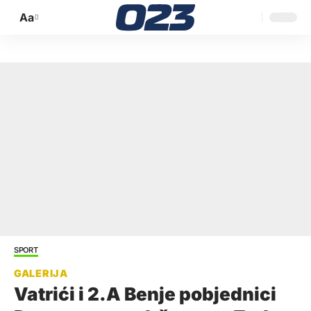
Aa
Promijeni
veličinu
slova
SPORT
Vatrići i 2.A Benje pobjednici