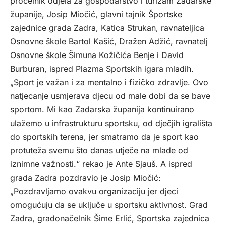
pročelnik odjela za gospodarstvo i turizam Zadarske
županije, Josip Miočić, glavni tajnik Športske
zajednice grada Zadra, Katica Strukan, ravnateljica
Osnovne škole Bartol Kašić, Dražen Adžić, ravnatelj
Osnovne škole Šimuna Kožičića Benje i David
Burburan, ispred Plazma Sportskih igara mladih.
„Sport je važan i za mentalno i fizičko zdravlje. Ovo
natjecanje usmjerava djecu od male dobi da se bave
sportom. Mi kao Zadarska županija kontinuirano
ulažemo u infrastrukturu sportsku, od dječjih igrališta
do sportskih terena, jer smatramo da je sport kao
protuteža svemu što danas utječe na mlade od
iznimne važnosti.“ rekao je Ante Sjauš. A ispred
grada Zadra pozdravio je Josip Miočić:
„Pozdravljamo ovakvu organizaciju jer djeci
omogućuju da se uključe u sportsku aktivnost. Grad
Zadra, gradonačelnik Šime Erlić, Sportska zajednica