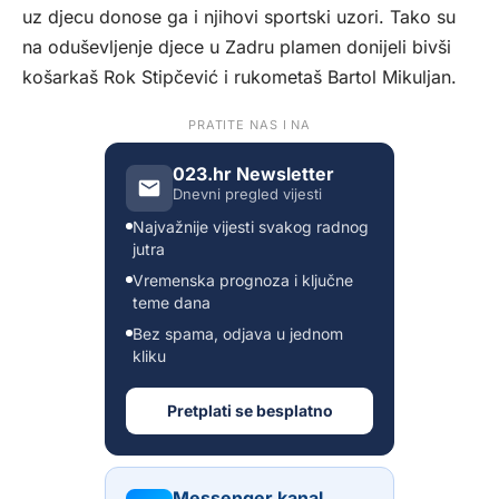
uz djecu donose ga i njihovi sportski uzori. Tako su
na oduševljenje djece u Zadru plamen donijeli bivši
košarkaš Rok Stipčević i rukometaš Bartol Mikuljan.
PRATITE NAS I NA
023.hr Newsletter
Dnevni pregled vijesti
Najvažnije vijesti svakog radnog
jutra
Vremenska prognoza i ključne
teme dana
Bez spama, odjava u jednom
kliku
Pretplati se besplatno
Messenger kanal