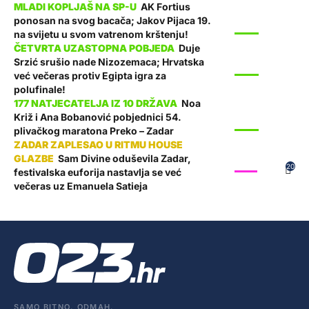
AK Fortius
ponosan na svog bacača; Jakov Pijaca 19.
SPORT
na svijetu u svom vatrenom krštenju!
Duje
Srzić srušio nade Nizozemaca; Hrvatska
SPORT
već večeras protiv Egipta igra za
polufinale!
Noa
Križ i Ana Bobanović pobjednici 54.
SPORT
plivačkog maratona Preko – Zadar
Sam Divine oduševila Zadar,
SHOW
20
festivalska euforija nastavlja se već
večeras uz Emanuela Satieja
SAMO BITNO. ODMAH.