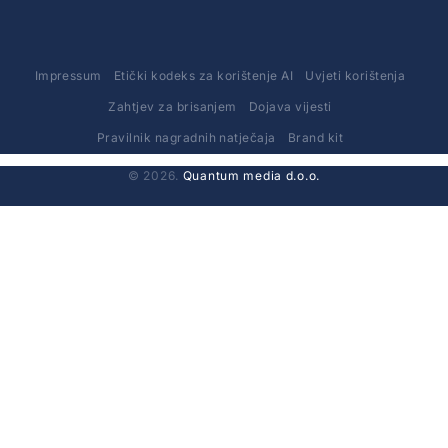
Impressum
Etički kodeks za korištenje AI
Uvjeti korištenja
Zahtjev za brisanjem
Dojava vijesti
Pravilnik nagradnih natječaja
Brand kit
© 2026.
Quantum media d.o.o.