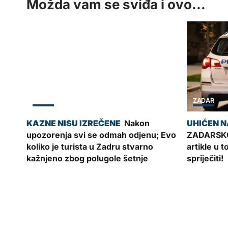
Možda vam se sviđa i ovo...
ZADAR
ZADAR
Nakon
upozorenja svi se odmah odjenu; Evo
ZADARSKO
koliko je turista u Zadru stvarno
artikle u 
kažnjeno zbog polugole šetnje
spriječiti!