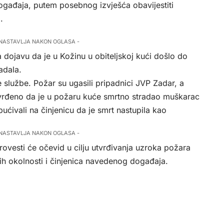
događaja, putem posebnog izvješća obavijestiti
.
 NASTAVLJA NAKON OGLASA -
la dojavu da je u Kožinu u obiteljskoj kući došlo do
adala.
službe. Požar su ugasili pripadnici JVP Zadar, a
tvrđeno da je u požaru kuće smrtno stradao muškarac
pućivali na činjenicu da je smrt nastupila kao
 NASTAVLJA NAKON OGLASA -
rovesti će očevid u cilju utvrđivanja uzroka požara
nih okolnosti i činjenica navedenog događaja.