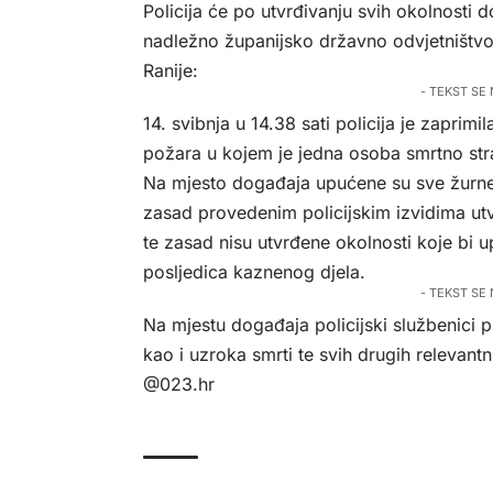
Policija će po utvrđivanju svih okolnosti 
nadležno županijsko državno odvjetništvo
Ranije:
- TEKST SE
14. svibnja u 14.38 sati policija je zaprimi
požara u kojem je jedna osoba smrtno str
Na mjesto događaja upućene su sve žurne 
zasad provedenim policijskim izvidima u
te zasad nisu utvrđene okolnosti koje bi u
posljedica kaznenog djela.
- TEKST SE
Na mjestu događaja policijski službenici p
kao i uzroka smrti te svih drugih relevant
@023.hr