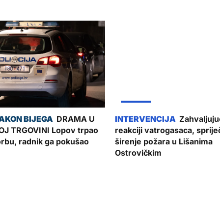
ŽUPANIJA
DRAMA U
Zahvaljujuć
J TRGOVINI Lopov trpao
reakciji vatrogasaca, sprij
torbu, radnik ga pokušao
širenje požara u Lišanima
Ostrovičkim