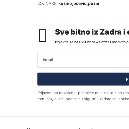
OZNAKE:
kožino
očevid
požar
Sve bitno iz Zadra 
Prijavite se na 023.hr newsletter i redovito pr
P
Prijavom na newsletter pristajete na e-maila s najza
trenutku, a vaši podaci su sigurni i koriste se u sk