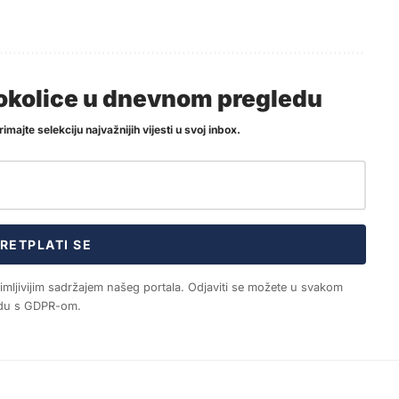
i okolice u dnevnom pregledu
imajte selekciju najvažnijih vijesti u svoj inbox.
RETPLATI SE
nimljivijim sadržajem našeg portala. Odjaviti se možete u svakom
ladu s GDPR-om.