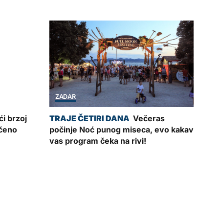
ZADAR
i brzoj
Večeras
ečeno
počinje Noć punog miseca, evo kakav
vas program čeka na rivi!