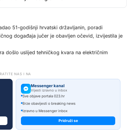
dao 51-godišnji hrvatski državljanin, poradi
čnog događaja jučer je obavljen očevid, izvijestila je
a došlo uslijed tehničkog kvara na električnim
RATITE NAS I NA
Messenger kanal
Vijesti izravno u inbox
Sve objave portala 023.hr
Brze obavijesti o breaking news
Izravno u Messenger inbox
Pridruži se