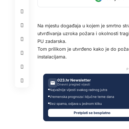
Na mjestu događaja u kojem je smrtno stra
utvrđivanja uzroka požara i okolnosti tragi
PU zadarska.
Tom prilikom je utvrđeno kako je do požar
instalacijama.
P
023.hr Newsletter
Dnevni pregled vijesti
Najvažnije vijesti svakog radnog jutra
Vremenska prognoza i ključne teme dana
Bez spama, odjava u jednom kliku
Pretplati se besplatno