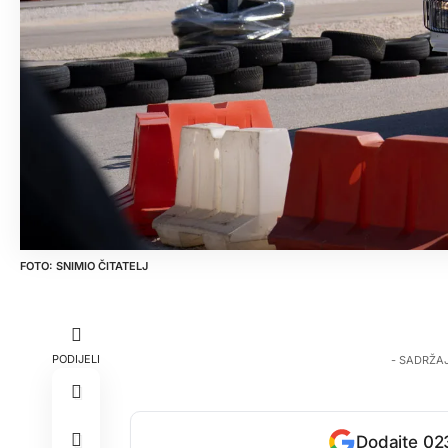
SNIMIO ČITATELJ
PODIJELI
- SADRŽA
Dodajte 023