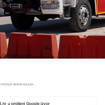
J POČINJE NAKON OGLASA -
.hr u omiljeni Google izvor