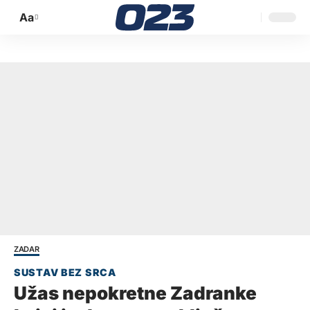
Aa
Promijeni
veličinu
slova
ZADAR
Užas nepokretne Zadranke