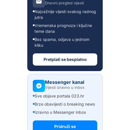
Dnevni pregled vijesti
Najvažnije vijesti svakog radnog
jutra
Vremenska prognoza i ključne
teme dana
Bez spama, odjava u jednom
kliku
Pretplati se besplatno
Messenger kanal
Vijesti izravno u inbox
Sve objave portala 023.hr
Brze obavijesti o breaking news
Izravno u Messenger inbox
Pridruži se