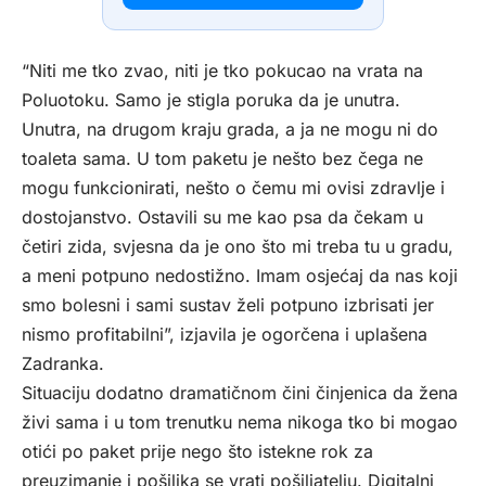
“Niti me tko zvao, niti je tko pokucao na vrata na
Poluotoku. Samo je stigla poruka da je unutra.
Unutra, na drugom kraju grada, a ja ne mogu ni do
toaleta sama. U tom paketu je nešto bez čega ne
mogu funkcionirati, nešto o čemu mi ovisi zdravlje i
dostojanstvo. Ostavili su me kao psa da čekam u
četiri zida, svjesna da je ono što mi treba tu u gradu,
a meni potpuno nedostižno. Imam osjećaj da nas koji
smo bolesni i sami sustav želi potpuno izbrisati jer
nismo profitabilni”, izjavila je ogorčena i uplašena
Zadranka.
Situaciju dodatno dramatičnom čini činjenica da žena
živi sama i u tom trenutku nema nikoga tko bi mogao
otići po paket prije nego što istekne rok za
preuzimanje i pošiljka se vrati pošiljatelju. Digitalni