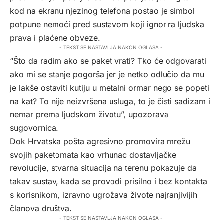
kod na ekranu njezinog telefona postao je simbol
potpune nemoći pred sustavom koji ignorira ljudska
prava i plaćene obveze.
- TEKST SE NASTAVLJA NAKON OGLASA -
“Što da radim ako se paket vrati? Tko će odgovarati
ako mi se stanje pogorša jer je netko odlučio da mu
je lakše ostaviti kutiju u metalni ormar nego se popeti
na kat? To nije neizvršena usluga, to je čisti sadizam i
nemar prema ljudskom životu”, upozorava
sugovornica.
Dok Hrvatska pošta agresivno promovira mrežu
svojih paketomata kao vrhunac dostavljačke
revolucije, stvarna situacija na terenu pokazuje da
takav sustav, kada se provodi prisilno i bez kontakta
s korisnikom, izravno ugrožava živote najranjivijih
članova društva.
- TEKST SE NASTAVLJA NAKON OGLASA -