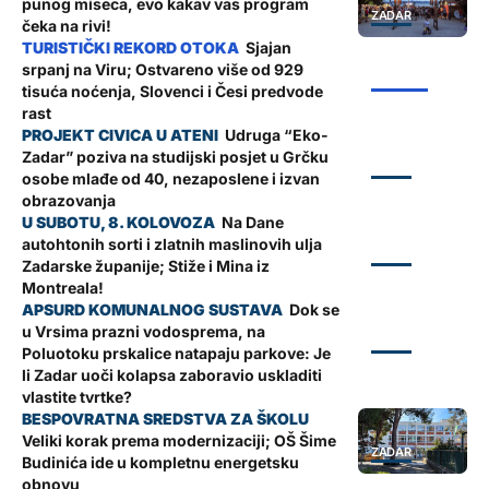
punog miseca, evo kakav vas program
ZADAR
čeka na rivi!
Sjajan
srpanj na Viru; Ostvareno više od 929
ŽUPANIJA
tisuća noćenja, Slovenci i Česi predvode
rast
Udruga “Eko-
Zadar” poziva na studijski posjet u Grčku
ZADAR
osobe mlađe od 40, nezaposlene i izvan
obrazovanja
Na Dane
autohtonih sorti i zlatnih maslinovih ulja
ZADAR
Zadarske županije; Stiže i Mina iz
Montreala!
Dok se
u Vrsima prazni vodosprema, na
ZADAR
Poluotoku prskalice natapaju parkove: Je
li Zadar uoči kolapsa zaboravio uskladiti
vlastite tvrtke?
Veliki korak prema modernizaciji; OŠ Šime
ZADAR
Budinića ide u kompletnu energetsku
obnovu