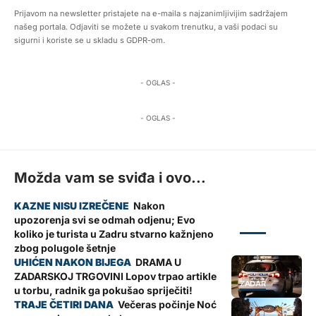
Prijavom na newsletter pristajete na e-maila s najzanimljivijim sadržajem
našeg portala. Odjaviti se možete u svakom trenutku, a vaši podaci su
sigurni i koriste se u skladu s GDPR-om.
- OGLAS -
- OGLAS -
Možda vam se sviđa i ovo...
Nakon
upozorenja svi se odmah odjenu; Evo
ZADAR
koliko je turista u Zadru stvarno kažnjeno
zbog polugole šetnje
DRAMA U
ZADARSKOJ TRGOVINI Lopov trpao artikle
ZADAR
u torbu, radnik ga pokušao spriječiti!
Večeras počinje Noć