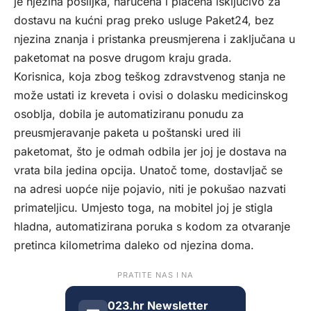
je njezina pošiljka, naručena i plaćena isključivo za
dostavu na kućni prag preko usluge Paket24, bez
njezina znanja i pristanka preusmjerena i zaključana u
paketomat na posve drugom kraju grada.
Korisnica, koja zbog teškog zdravstvenog stanja ne
može ustati iz kreveta i ovisi o dolasku medicinskog
osoblja, dobila je automatiziranu ponudu za
preusmjeravanje paketa u poštanski ured ili
paketomat, što je odmah odbila jer joj je dostava na
vrata bila jedina opcija. Unatoč tome, dostavljač se
na adresi uopće nije pojavio, niti je pokušao nazvati
primateljicu. Umjesto toga, na mobitel joj je stigla
hladna, automatizirana poruka s kodom za otvaranje
pretinca kilometrima daleko od njezina doma.
PRATITE NAS I NA
023.hr Newsletter