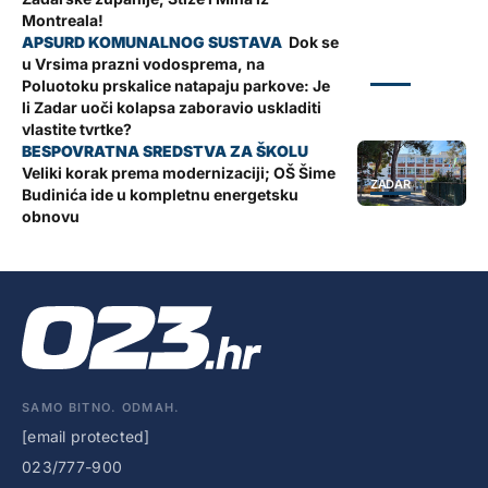
Montreala!
Dok se
u Vrsima prazni vodosprema, na
ZADAR
Poluotoku prskalice natapaju parkove: Je
li Zadar uoči kolapsa zaboravio uskladiti
vlastite tvrtke?
Veliki korak prema modernizaciji; OŠ Šime
ZADAR
Budinića ide u kompletnu energetsku
obnovu
SAMO BITNO. ODMAH.
[email protected]
023/777-900