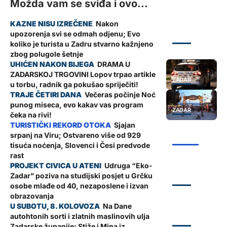
Možda vam se sviđa i ovo...
Nakon
upozorenja svi se odmah odjenu; Evo
ZADAR
koliko je turista u Zadru stvarno kažnjeno
zbog polugole šetnje
DRAMA U
ZADARSKOJ TRGOVINI Lopov trpao artikle
ZADAR
u torbu, radnik ga pokušao spriječiti!
Večeras počinje Noć
punog miseca, evo kakav vas program
ZADAR
čeka na rivi!
Sjajan
srpanj na Viru; Ostvareno više od 929
ŽUPANIJA
tisuća noćenja, Slovenci i Česi predvode
rast
Udruga “Eko-
Zadar” poziva na studijski posjet u Grčku
ZADAR
osobe mlađe od 40, nezaposlene i izvan
obrazovanja
Na Dane
autohtonih sorti i zlatnih maslinovih ulja
ZADAR
Zadarske županije; Stiže i Mina iz