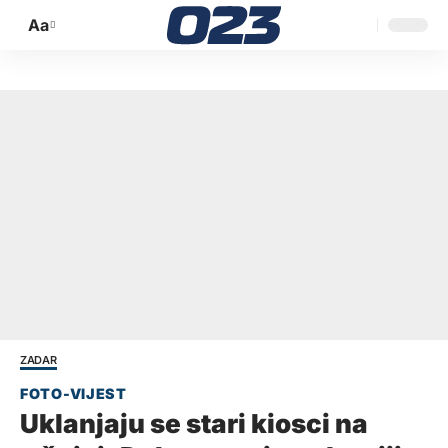
Aa
Promijeni
veličinu
slova
ZADAR
Uklanjaju se stari kiosci na