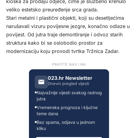
kioska za prodaju odjeće, čime je službeno krenulo
veliko estetsko preuređenje srca grada.
Stari metalni i plastični objekti, koji su desetljećima
narušavali vizuru povijesne jezgre, konačno odlaze u
povijest. Od jutra traje demontiranje i odvoz starih
struktura kako bi se oslobodio prostor za
modernizaciju koju provodi tvrtka Tržnica Zadar.
PRATITE NAS I NA
023.hr Newsletter
Dnevni pregled vijesti
Najvažnije vijesti svakog radnog
jutra
Vremenska prognoza i ključne
teme dana
Bez spama, odjava u jednom
kliku