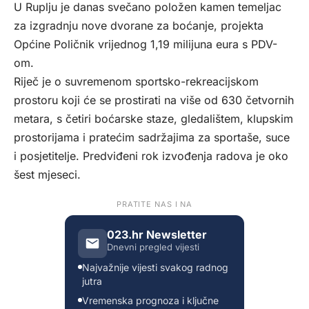
U Ruplju je danas svečano položen kamen temeljac
za izgradnju nove dvorane za boćanje, projekta
Općine Poličnik vrijednog 1,19 milijuna eura s PDV-
om.
Riječ je o suvremenom sportsko-rekreacijskom
prostoru koji će se prostirati na više od 630 četvornih
metara, s četiri boćarske staze, gledalištem, klupskim
prostorijama i pratećim sadržajima za sportaše, suce
i posjetitelje. Predviđeni rok izvođenja radova je oko
šest mjeseci.
PRATITE NAS I NA
023.hr Newsletter
Dnevni pregled vijesti
Najvažnije vijesti svakog radnog
jutra
Vremenska prognoza i ključne