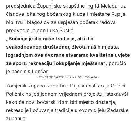
predsjednica Županijske skupštine Ingrid Melada, uz
članove lokalnog boćarskog kluba i mještane Ruplja.
Molitvu i blagoslov za uspješan početak radova
predvodio je don Luka Šustić.
„Boćanje je dio naše tradicije, ali i dio
svakodnevnog društvenog života naših mjesta.
Izgradnjom ove dvorane stvaramo kvalitetne uvjete
za sport, rekreaciju i okupljanje mještana“
, poručio
je načelnik Lončar.
- TEKST SE NASTAVLJA NAKON OGLASA -
Zamjenik župana Robertino Dujela čestitao je Općini
Poličnik na još jednom vrijednom projektu, istaknuvši
kako će novi boćarski dom biti mjesto druženja,
rekreacije i očuvanja tradicije u ovom dijelu Zadarske
županije.