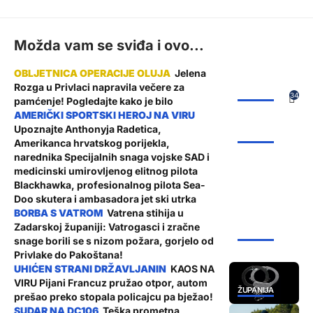
Možda vam se sviđa i ovo...
Jelena
Rozga u Privlaci napravila večere za
ŽUPANIJA
34
pamćenje! Pogledajte kako je bilo
Upoznajte Anthonyja Radetica,
ŽUPANIJA
Amerikanca hrvatskog porijekla,
narednika Specijalnih snaga vojske SAD i
medicinski umirovljenog elitnog pilota
Blackhawka, profesionalnog pilota Sea-
Doo skutera i ambasadora jet ski utrka
Vatrena stihija u
Zadarskoj županiji: Vatrogasci i zračne
ŽUPANIJA
snage borili se s nizom požara, gorjelo od
Privlake do Pakoštana!
KAOS NA
VIRU Pijani Francuz pružao otpor, autom
ŽUPANIJA
prešao preko stopala policajcu pa bježao!
Teška prometna