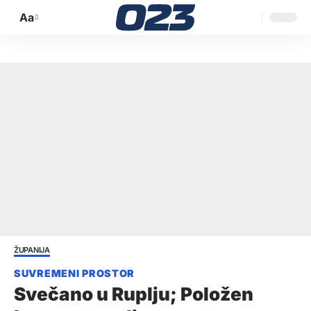
Aa
Promijeni
veličinu
slova
ŽUPANIJA
Svečano u Ruplju; Položen