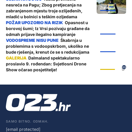
nesreća na Pagu; Zbog pretjecanja na
ŽUPANIJA
zabranjenom mjestu troje ozlijeđenih,
mladić u bolnici s teškim ozljedama
Opasnost u
borovoj šumi; Iz Vrsi pozivaju građane da
ŽUPANIJA
odmah prijave ilegalno kampiranje
Škabrnja u
problemima s vodoopskrbom, ukoliko ne
ŽUPANIJA
bude rješenja, krenut će se s redukcijama
Dalmaland spektakularno
proslavio 9. rođendan: Svjetlosni Drone
GALERIJE
89
Show očarao posjetitelje!
SAMO BITNO. ODMAH.
[email protected]