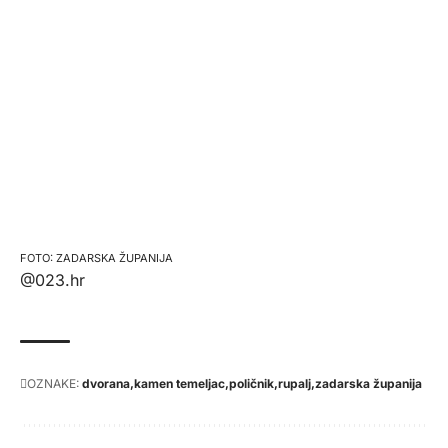
ZADARSKA ŽUPANIJA
@023.hr
OZNAKE:
dvorana
kamen temeljac
poličnik
rupalj
zadarska županija