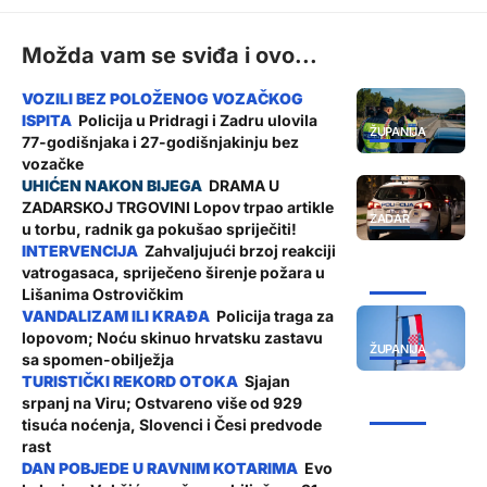
Možda vam se sviđa i ovo...
Policija u Pridragi i Zadru ulovila
ŽUPANIJA
77-godišnjaka i 27-godišnjakinju bez
vozačke
DRAMA U
ZADARSKOJ TRGOVINI Lopov trpao artikle
ZADAR
u torbu, radnik ga pokušao spriječiti!
Zahvaljujući brzoj reakciji
vatrogasaca, spriječeno širenje požara u
ŽUPANIJA
Lišanima Ostrovičkim
Policija traga za
lopovom; Noću skinuo hrvatsku zastavu
ŽUPANIJA
sa spomen-obilježja
Sjajan
srpanj na Viru; Ostvareno više od 929
ŽUPANIJA
tisuća noćenja, Slovenci i Česi predvode
rast
Evo