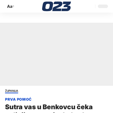
Aa
Promijeni
veličinu
slova
ŽUPANIJA
Sutra vas u Benkovcu čeka