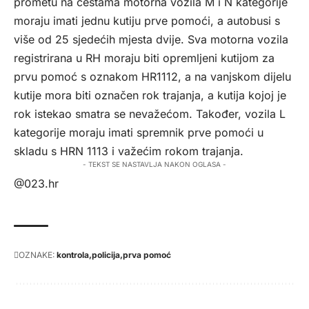
prometu na cestama motorna vozila M i N kategorije
moraju imati jednu kutiju prve pomoći, a autobusi s
više od 25 sjedećih mjesta dvije. Sva motorna vozila
registrirana u RH moraju biti opremljeni kutijom za
prvu pomoć s oznakom HR1112, a na vanjskom dijelu
kutije mora biti označen rok trajanja, a kutija kojoj je
rok istekao smatra se nevažećom. Također, vozila L
kategorije moraju imati spremnik prve pomoći u
skladu s HRN 1113 i važećim rokom trajanja.
- TEKST SE NASTAVLJA NAKON OGLASA -
@023.hr
OZNAKE:
kontrola
policija
prva pomoć