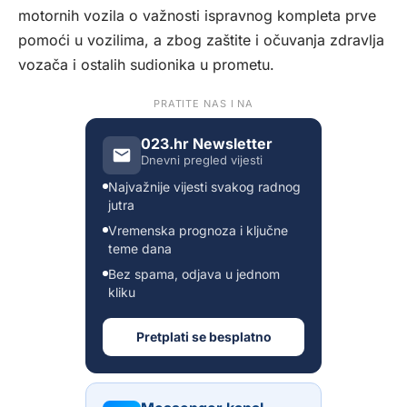
motornih vozila o važnosti ispravnog kompleta prve
pomoći u vozilima, a zbog zaštite i očuvanja zdravlja
vozača i ostalih sudionika u prometu.
PRATITE NAS I NA
023.hr Newsletter
Dnevni pregled vijesti
Najvažnije vijesti svakog radnog
jutra
Vremenska prognoza i ključne
teme dana
Bez spama, odjava u jednom
kliku
Pretplati se besplatno