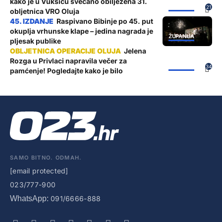
kako je u Vukšiću svečano obilježena 31.
ŽUPANIJA
21
obljetnica VRO Oluja
Raspivano Bibinje po 45. put
okuplja vrhunske klape – jedina nagrada je
ŽUPANIJA
pljesak publike
Jelena
Rozga u Privlaci napravila večer za
ŽUPANIJA
34
pamćenje! Pogledajte kako je bilo
SAMO BITNO. ODMAH.
[email protected]
023/777-900
WhatsApp:
091/6666-888