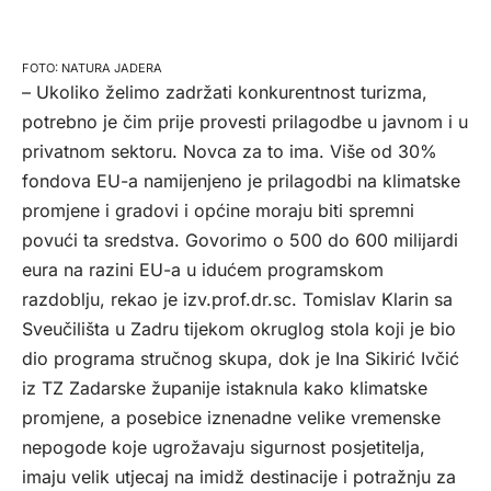
NATURA JADERA
– Ukoliko želimo zadržati konkurentnost turizma,
potrebno je čim prije provesti prilagodbe u javnom i u
privatnom sektoru. Novca za to ima. Više od 30%
fondova EU-a namijenjeno je prilagodbi na klimatske
promjene i gradovi i općine moraju biti spremni
povući ta sredstva. Govorimo o 500 do 600 milijardi
eura na razini EU-a u idućem programskom
razdoblju, rekao je izv.prof.dr.sc. Tomislav Klarin sa
Sveučilišta u Zadru tijekom okruglog stola koji je bio
dio programa stručnog skupa, dok je Ina Sikirić Ivčić
iz TZ Zadarske županije istaknula kako klimatske
promjene, a posebice iznenadne velike vremenske
nepogode koje ugrožavaju sigurnost posjetitelja,
imaju velik utjecaj na imidž destinacije i potražnju za