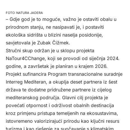
NATURA JADERA
– Gdje god je to moguće, važno je ostaviti obalu u
prirodnom stanju, ne nasipavati je, i postaviti
ekološka sidrišta u blizini naselja posidonije,
savjetovala je Zubak Čižmek.
Stručni skup održan je u sklopu projekta
NaTour4CChange, koji se provodi od siječnja 2024.
godine, a završetak je planiran u krajem 2026.
Projekt sufinancira Program transnacionalne suradnje
Interreg Mediteran, a okuplja deset partnera iz šest
država te dodatne pridružene partnere iz cijelog
mediteranskog područja. Glavni cilj projekta je
povećati otpornost i održivost obalnih destinacija
kroz primjenu pristupa temeljenih na ekosustavima,
istovremeno valorizirajući prirodu kao ključni resurs
turizma i kao rješenje za suočavanje s klimatskim