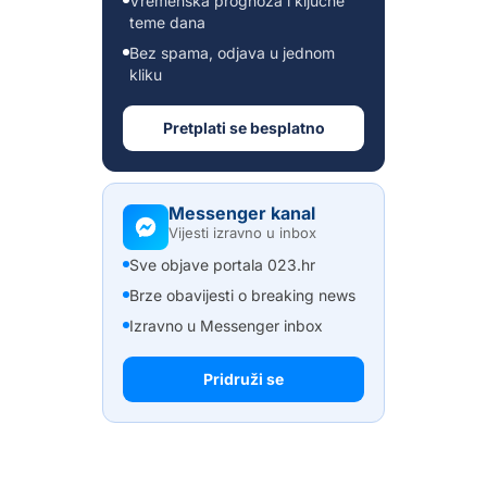
Vremenska prognoza i ključne
teme dana
Bez spama, odjava u jednom
kliku
Pretplati se besplatno
Messenger kanal
Vijesti izravno u inbox
Sve objave portala 023.hr
Brze obavijesti o breaking news
Izravno u Messenger inbox
Pridruži se