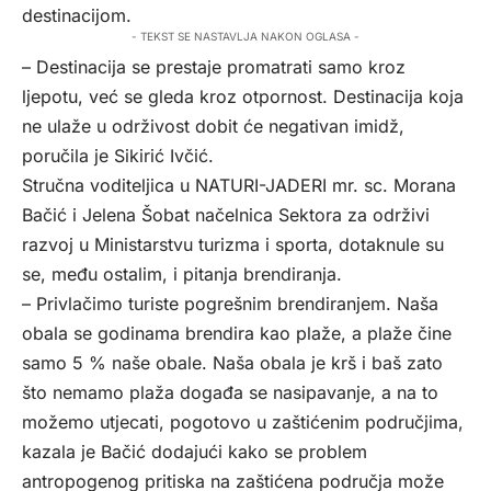
destinacijom.
- TEKST SE NASTAVLJA NAKON OGLASA -
– Destinacija se prestaje promatrati samo kroz
ljepotu, već se gleda kroz otpornost. Destinacija koja
ne ulaže u održivost dobit će negativan imidž,
poručila je Sikirić Ivčić.
Stručna voditeljica u NATURI-JADERI mr. sc. Morana
Bačić i Jelena Šobat načelnica Sektora za održivi
razvoj u Ministarstvu turizma i sporta, dotaknule su
se, među ostalim, i pitanja brendiranja.
– Privlačimo turiste pogrešnim brendiranjem. Naša
obala se godinama brendira kao plaže, a plaže čine
samo 5 % naše obale. Naša obala je krš i baš zato
što nemamo plaža događa se nasipavanje, a na to
možemo utjecati, pogotovo u zaštićenim područjima,
kazala je Bačić dodajući kako se problem
antropogenog pritiska na zaštićena područja može