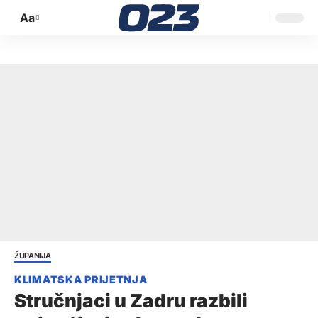
Aa
Promijeni
veličinu
slova
ŽUPANIJA
Stručnjaci u Zadru razbili