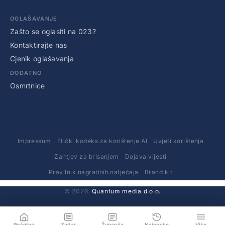
OGLAŠAVANJE
Zašto se oglasiti na 023?
Kontaktirajte nas
Cjenik oglašavanja
DODATNO
Osmrtnice
Impressum
Etički kodeks za korištenje AI
Uvjeti korištenja
Zahtjev za brisanjem
Dojava vijesti
Pravilnik nagradnih natječaja
Brand kit
© 2026.
Quantum media d.o.o.
Početna
Zadar
Županija
Najnovije
Više