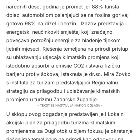
narednih deset godina je promet jer 88% turista
dolazi automobilom oslanjajući se na fosilna goriva;
gotovo 98% na dizel i benzin. Izazov predstavlja i
energetski neučinkovit smještaj koji značajno
povećava potrošnju energije za hlađenje tijekom
ljetnih mjeseci. Rješenja temeljena na prirodi pristup
su ublažavanju utjecaja klimatskih promjena koji
istodobno apsorbira emisije CO2 i stvara fizičku
barijeru protiv šokova, istaknula je dr.sc. Mira Zovko
s Instituta za turizam predstavljajući Regionalnu
strategiju za prilagodbu i ublažavanje klimatskih
promjena u turizmu Zadarske županije.
- TEKST SE NASTAVLJA NAKON OGLASA -
U sklopu ovog događanja predstavljen je i Lokalni
akcijski plan za prilagodbu turizma klimatskim
promjenama za Dugi otok u čijem fokusu je okretanje
rješenjima temeljenim na prirodi kao odgovoru na