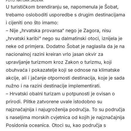
NATURA JADERA
U turističkom brendiranju se, napomenula je Šobat,
trebamo osloboditi usporedbe s drugim destinacijama
i cijeniti ono što imamo:
– Nije „hrvatska provansa“ nego je Zagora, nisu
„hrvatski karibi“ nego su dalmatinski otoci, iznijela je
neke od primjera. Dodatno Šobat je naglasila da je na
nacionalnoj razini kreiran vrlo jasan okvir za
upravljanje turizmom kroz Zakon o turizmu, koji
obuhvaća i pokazatelje koji se odnose na klimatske
akcije, ali i jačanje otpornosti destinacija, koje je sada
nužno i na razini destinacije implementirati.
– Hrvatski obalni turizam u potpunosti je ovisan o
prirodi. Plitke zatvorene uvale istodobno su
najznačajnija i najugroženija područja. To su područja
s naseljima morskih cvjetnica od kojih je najznačajnija
Posidonia oceanica. Otoci su, kao područja s