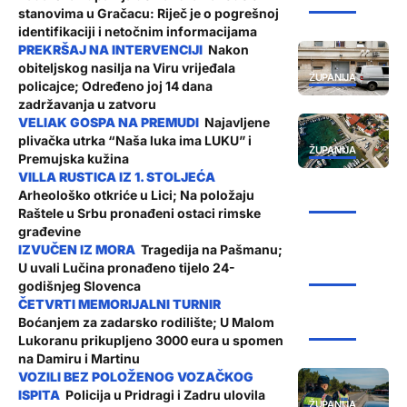
ŽUPANIJA
stanovima u Gračacu: Riječ je o pogrešnoj
identifikaciji i netočnim informacijama
Nakon
obiteljskog nasilja na Viru vrijeđala
ŽUPANIJA
policajce; Određeno joj 14 dana
zadržavanja u zatvoru
Najavljene
plivačka utrka “Naša luka ima LUKU” i
ŽUPANIJA
Premujska kužina
Arheološko otkriće u Lici; Na položaju
ŽUPANIJA
Raštele u Srbu pronađeni ostaci rimske
građevine
Tragedija na Pašmanu;
U uvali Lučina pronađeno tijelo 24-
ŽUPANIJA
godišnjeg Slovenca
Boćanjem za zadarsko rodilište; U Malom
ŽUPANIJA
Lukoranu prikupljeno 3000 eura u spomen
na Damiru i Martinu
Policija u Pridragi i Zadru ulovila
ŽUPANIJA