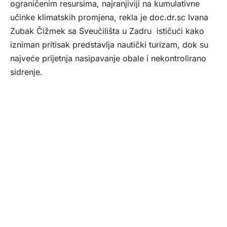
ograničenim resursima, najranjiviji na kumulativne
učinke klimatskih promjena, rekla je doc.dr.sc Ivana
Zubak Čižmek sa Sveučilišta u Zadru ističući kako
izniman pritisak predstavlja nautički turizam, dok su
najveće prijetnja nasipavanje obale i nekontrolirano
sidrenje.