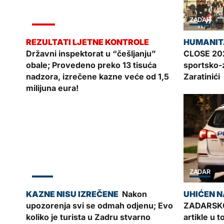
VIJESTI
ZADAR
Državni inspektorat u “češljanju”
CLOSE 202
obale; Provedeno preko 13 tisuća
sportsko-
nadzora, izrečene kazne veće od 1,5
Zaratinići
milijuna eura!
ZADAR
ZADAR
Nakon
upozorenja svi se odmah odjenu; Evo
ZADARSKO
koliko je turista u Zadru stvarno
artikle u 