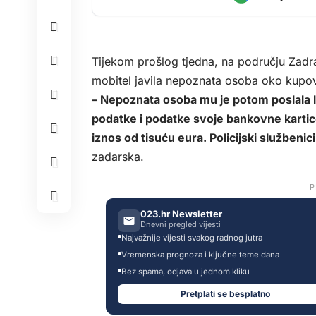
Tijekom prošlog tjedna, na području Zadr
mobitel javila nepoznata osoba oko kupovi
– Nepoznata osoba mu je potom poslala li
podatke i podatke svoje bankovne karti
iznos od tisuću eura. Policijski službenic
zadarska.
P
023.hr Newsletter
Dnevni pregled vijesti
Najvažnije vijesti svakog radnog jutra
Vremenska prognoza i ključne teme dana
Bez spama, odjava u jednom kliku
Pretplati se besplatno