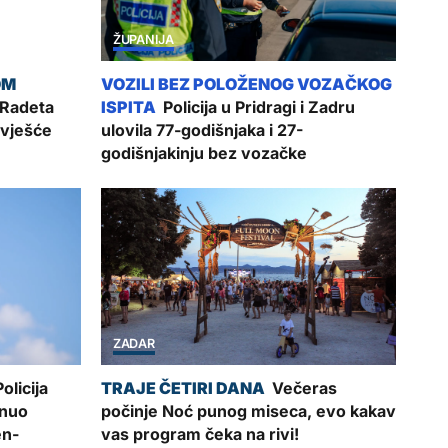
ŽUPANIJA
 Radeta
Policija u Pridragi i Zadru
izvješće
ulovila 77-godišnjaka i 27-
godišnjakinju bez vozačke
ZADAR
olicija
Večeras
inuo
počinje Noć punog miseca, evo kakav
en-
vas program čeka na rivi!