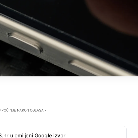
J POČINJE NAKON OGLASA -
.hr u omiljeni Google izvor