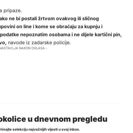
 pripaze.
o ne bi postali žrtvom ovakvog ili sličnog
povini on line i kome se obraćaju za kupnju i
podatke nepoznatim osobama i ne dijele kartični pin,
vo,
navode iz zadarske policije.
 NASTAVLJA NAKON OGLASA -
i okolice u dnevnom pregledu
imajte selekciju najvažnijih vijesti u svoj inbox.