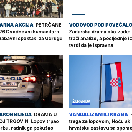
ZADAR
PETRČANE
6 Dvodnevni humanitarni
Zadarska drama oko vode:
zabavni spektakl za Udrugu
traži analize, a posljednje 
tvrdi da je ispravna
ŽUPANIJA
DRAMA U
P
J TRGOVINI Lopov trpao
traga za lopovom; Noću sk
torbu, radnik ga pokušao
hrvatsku zastavu sa spom