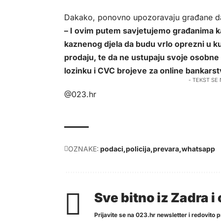
Dakako, ponovno upozoravaju građane da
– I ovim putem savjetujemo građanima kak
kaznenog djela da budu vrlo oprezni u ku
prodaju, te da ne ustupaju svoje osobne 
lozinku i CVC brojeve za online bankarst
- TEKST SE
@023.hr
OZNAKE:
podaci
policija
prevara
whatsapp
Sve bitno iz Zadra 
Prijavite se na 023.hr newsletter i redovito pr