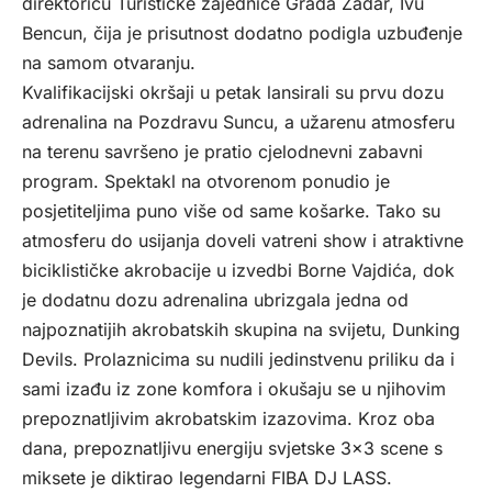
direktoricu Turističke zajednice Grada Zadar, Ivu
Bencun, čija je prisutnost dodatno podigla uzbuđenje
na samom otvaranju.
Kvalifikacijski okršaji u petak lansirali su prvu dozu
adrenalina na Pozdravu Suncu, a užarenu atmosferu
na terenu savršeno je pratio cjelodnevni zabavni
program. Spektakl na otvorenom ponudio je
posjetiteljima puno više od same košarke. Tako su
atmosferu do usijanja doveli vatreni show i atraktivne
biciklističke akrobacije u izvedbi Borne Vajdića, dok
je dodatnu dozu adrenalina ubrizgala jedna od
najpoznatijih akrobatskih skupina na svijetu, Dunking
Devils. Prolaznicima su nudili jedinstvenu priliku da i
sami izađu iz zone komfora i okušaju se u njihovim
prepoznatljivim akrobatskim izazovima. Kroz oba
dana, prepoznatljivu energiju svjetske 3×3 scene s
miksete je diktirao legendarni FIBA DJ LASS.