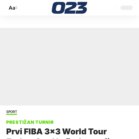
Aa
Promijeni
veličinu
slova
SPORT
Prvi FIBA 3×3 World Tour