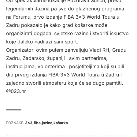
Od spektakularne lokacije Pozdrava Suncu, preko
legendarnih Jazina pa sve do glazbenog programa
na Forumu, prvo izdanje FIBA 3×3 World Toura u
Zadru pokazalo je kako grad košarke može
organizirati događaj svjetske razine i stvoriti iskustvo
koje daleko nadilazi sam sport.
Organizatori ovim putem zahvaljuju Vladi RH, Gradu
Zadru, Zadarskoj županiji i svim partnerima,
institucijama, volonterima i posjetiteljima koji su bili
dio prvog izdanja FIBA 3×3 World Toura u Zadru i
zajedno stvorili atmosferu koja će se dugo pamtiti.
@023.hr
OZNAKE:
3x3
fiba
jazine
košarka