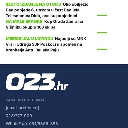
Olib obilježio
Dan pobjede 6. utrkom u čast Danijela
SPORT
Telesmanića Dida, ovo su pobjednici
Kup Grada Zadra na
Višnjiku okupio 100 ekipa
SPORT
Najbolji su MNK
Vrsi i Udruga SJP Poskoci u spomen na
SPORT
branitelja Antu Baljaka Paju
SAMO BITNO. ODMAH.
[email protected]
023/777-900
WhatsApp:
091/6666-888