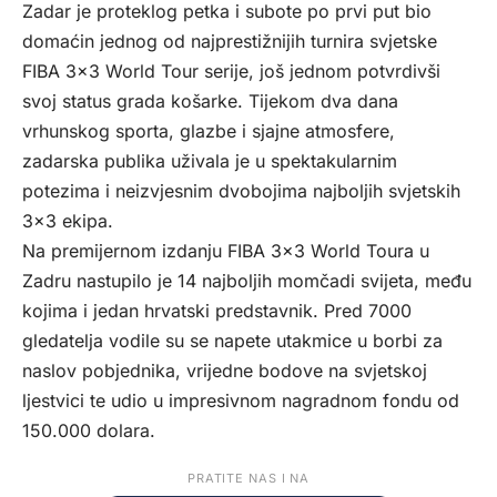
Zadar je proteklog petka i subote po prvi put bio
domaćin jednog od najprestižnijih turnira svjetske
FIBA 3×3 World Tour serije, još jednom potvrdivši
svoj status grada košarke. Tijekom dva dana
vrhunskog sporta, glazbe i sjajne atmosfere,
zadarska publika uživala je u spektakularnim
potezima i neizvjesnim dvobojima najboljih svjetskih
3×3 ekipa.
Na premijernom izdanju FIBA 3×3 World Toura u
Zadru nastupilo je 14 najboljih momčadi svijeta, među
kojima i jedan hrvatski predstavnik. Pred 7000
gledatelja vodile su se napete utakmice u borbi za
naslov pobjednika, vrijedne bodove na svjetskoj
ljestvici te udio u impresivnom nagradnom fondu od
150.000 dolara.
PRATITE NAS I NA