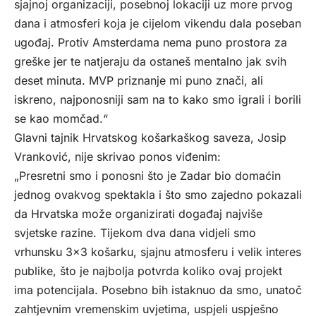
sjajnoj organizaciji, posebnoj lokaciji uz more prvog
dana i atmosferi koja je cijelom vikendu dala poseban
ugođaj. Protiv Amsterdama nema puno prostora za
greške jer te natjeraju da ostaneš mentalno jak svih
deset minuta. MVP priznanje mi puno znači, ali
iskreno, najponosniji sam na to kako smo igrali i borili
se kao momčad.“
Glavni tajnik Hrvatskog košarkaškog saveza, Josip
Vranković, nije skrivao ponos viđenim:
„Presretni smo i ponosni što je Zadar bio domaćin
jednog ovakvog spektakla i što smo zajedno pokazali
da Hrvatska može organizirati događaj najviše
svjetske razine. Tijekom dva dana vidjeli smo
vrhunsku 3×3 košarku, sjajnu atmosferu i velik interes
publike, što je najbolja potvrda koliko ovaj projekt
ima potencijala. Posebno bih istaknuo da smo, unatoč
zahtjevnim vremenskim uvjetima, uspjeli uspješno