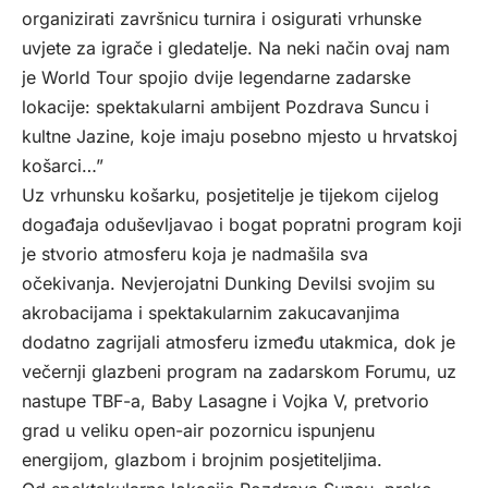
organizirati završnicu turnira i osigurati vrhunske
uvjete za igrače i gledatelje. Na neki način ovaj nam
je World Tour spojio dvije legendarne zadarske
lokacije: spektakularni ambijent Pozdrava Suncu i
kultne Jazine, koje imaju posebno mjesto u hrvatskoj
košarci…”
Uz vrhunsku košarku, posjetitelje je tijekom cijelog
događaja oduševljavao i bogat popratni program koji
je stvorio atmosferu koja je nadmašila sva
očekivanja. Nevjerojatni Dunking Devilsi svojim su
akrobacijama i spektakularnim zakucavanjima
dodatno zagrijali atmosferu između utakmica, dok je
večernji glazbeni program na zadarskom Forumu, uz
nastupe TBF-a, Baby Lasagne i Vojka V, pretvorio
grad u veliku open-air pozornicu ispunjenu
energijom, glazbom i brojnim posjetiteljima.