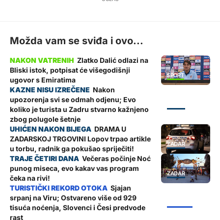
Možda vam se sviđa i ovo...
Zlatko Dalić odlazi na
Bliski istok, potpisat će višegodišnji
SPORT
ugovor s Emiratima
Nakon
upozorenja svi se odmah odjenu; Evo
ZADAR
koliko je turista u Zadru stvarno kažnjeno
zbog polugole šetnje
DRAMA U
ZADARSKOJ TRGOVINI Lopov trpao artikle
ZADAR
u torbu, radnik ga pokušao spriječiti!
Večeras počinje Noć
punog miseca, evo kakav vas program
ZADAR
čeka na rivi!
Sjajan
srpanj na Viru; Ostvareno više od 929
ŽUPANIJA
tisuća noćenja, Slovenci i Česi predvode
rast