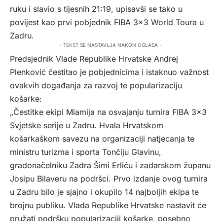
ruku i slavio s tijesnih 21:19, upisavši se tako u
povijest kao prvi pobjednik FIBA 3×3 World Toura u
Zadru.
- TEKST SE NASTAVLJA NAKON OGLASA -
Predsjednik Vlade Republike Hrvatske Andrej
Plenković čestitao je pobjednicima i istaknuo važnost
ovakvih događanja za razvoj te popularizaciju
košarke:
„Čestitke ekipi Miamija na osvajanju turnira FIBA 3×3
Svjetske serije u Zadru. Hvala Hrvatskom
košarkaškom savezu na organizaciji natjecanja te
ministru turizma i sporta Tončiju Glavinu,
gradonačelniku Zadra Šimi Erliću i zadarskom županu
Josipu Bilaveru na podršci. Prvo izdanje ovog turnira
u Zadru bilo je sjajno i okupilo 14 najboljih ekipa te
brojnu publiku. Vlada Republike Hrvatske nastavit će
pružati podršku popularizaciji košarke, posebno