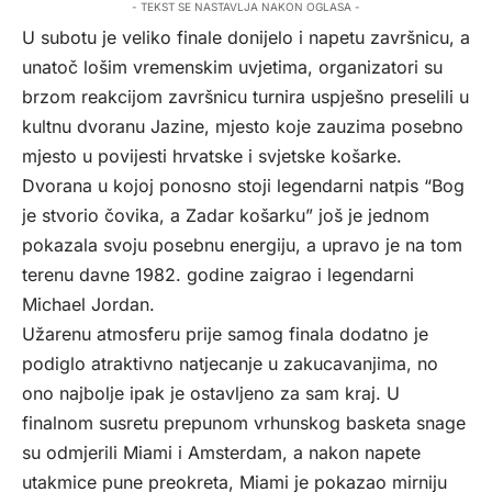
- TEKST SE NASTAVLJA NAKON OGLASA -
U subotu je veliko finale donijelo i napetu završnicu, a
unatoč lošim vremenskim uvjetima, organizatori su
brzom reakcijom završnicu turnira uspješno preselili u
kultnu dvoranu Jazine, mjesto koje zauzima posebno
mjesto u povijesti hrvatske i svjetske košarke.
Dvorana u kojoj ponosno stoji legendarni natpis “Bog
je stvorio čovika, a Zadar košarku” još je jednom
pokazala svoju posebnu energiju, a upravo je na tom
terenu davne 1982. godine zaigrao i legendarni
Michael Jordan.
Užarenu atmosferu prije samog finala dodatno je
podiglo atraktivno natjecanje u zakucavanjima, no
ono najbolje ipak je ostavljeno za sam kraj. U
finalnom susretu prepunom vrhunskog basketa snage
su odmjerili Miami i Amsterdam, a nakon napete
utakmice pune preokreta, Miami je pokazao mirniju