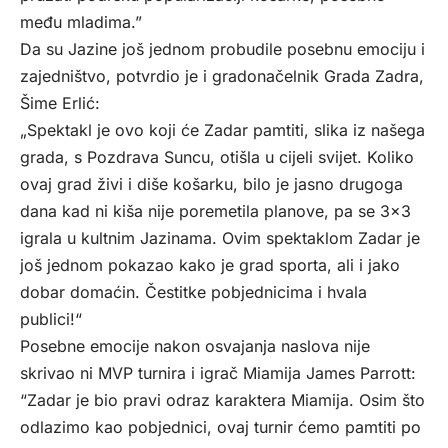
među mladima.”
Da su Jazine još jednom probudile posebnu emociju i
zajedništvo, potvrdio je i gradonačelnik Grada Zadra,
Šime Erlić:
„Spektakl je ovo koji će Zadar pamtiti, slika iz našega
grada, s Pozdrava Suncu, otišla u cijeli svijet. Koliko
ovaj grad živi i diše košarku, bilo je jasno drugoga
dana kad ni kiša nije poremetila planove, pa se 3×3
igrala u kultnim Jazinama. Ovim spektaklom Zadar je
još jednom pokazao kako je grad sporta, ali i jako
dobar domaćin. Čestitke pobjednicima i hvala
publici!“
Posebne emocije nakon osvajanja naslova nije
skrivao ni MVP turnira i igrač Miamija James Parrott:
“Zadar je bio pravi odraz karaktera Miamija. Osim što
odlazimo kao pobjednici, ovaj turnir ćemo pamtiti po