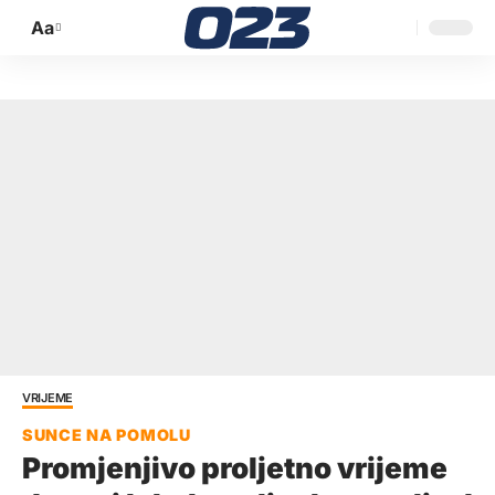
Aa
Promijeni
veličinu
slova
VRIJEME
Promjenjivo proljetno vrijeme