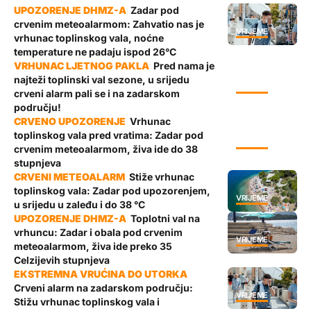
Zadar pod
crvenim meteoalarmom: Zahvatio nas je
VRIJEME
vrhunac toplinskog vala, noćne
temperature ne padaju ispod 26°C
Pred nama je
najteži toplinski val sezone, u srijedu
VRIJEME
crveni alarm pali se i na zadarskom
području!
Vrhunac
toplinskog vala pred vratima: Zadar pod
VRIJEME
crvenim meteoalarmom, živa ide do 38
stupnjeva
Stiže vrhunac
toplinskog vala: Zadar pod upozorenjem,
VRIJEME
u srijedu u zaleđu i do 38 °C
Toplotni val na
vrhuncu: Zadar i obala pod crvenim
VRIJEME
meteoalarmom, živa ide preko 35
Celzijevih stupnjeva
Crveni alarm na zadarskom području:
VRIJEME
Stižu vrhunac toplinskog vala i