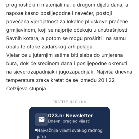
prognostičkim materijalima, u drugom dijelu dana, a
napose kasno poslijepodne i navečer, postoji
povećana vjerojatnost za lokalne pljuskove praćene
grmljavinom, koji se najprije očekuju u unutrašnjosti
Ravnih kotara, a potom se mogu proširiti i na samu
obalu te otoke zadarskog arhipelaga.
Vjetar će u jutarnjim satima biti slaba do umjerena
bura, dok će sredinom dana i poslijepodne okrenuti
na sjeverozapadnjak i jugozapadnjak. Najviša dnevna
temperatura zraka kretat će se između 20 i 22
Celzijeva stupnja.
PRATITE NAS I NA
023.hr Newsletter
Dnevni pregled vijesti
Najvažnije vijesti svakog radnog
jutra