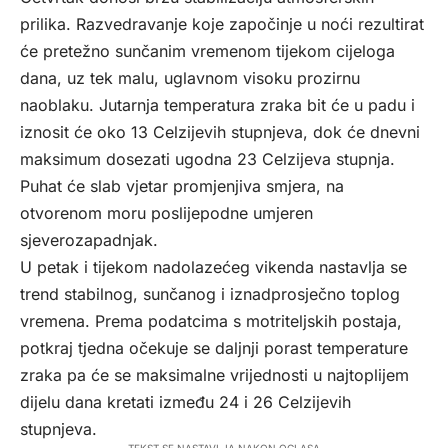
prilika. Razvedravanje koje započinje u noći rezultirat
će pretežno sunčanim vremenom tijekom cijeloga
dana, uz tek malu, uglavnom visoku prozirnu
naoblaku. Jutarnja temperatura zraka bit će u padu i
iznosit će oko 13 Celzijevih stupnjeva, dok će dnevni
maksimum dosezati ugodna 23 Celzijeva stupnja.
Puhat će slab vjetar promjenjiva smjera, na
otvorenom moru poslijepodne umjeren
sjeverozapadnjak.
U petak i tijekom nadolazećeg vikenda nastavlja se
trend stabilnog, sunčanog i iznadprosječno toplog
vremena. Prema podatcima s motriteljskih postaja,
potkraj tjedna očekuje se daljnji porast temperature
zraka pa će se maksimalne vrijednosti u najtoplijem
dijelu dana kretati između 24 i 26 Celzijevih
stupnjeva.
- TEKST SE NASTAVLJA NAKON OGLASA -