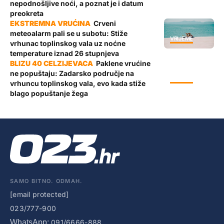
nepodnošljive noći, a poznat je i datum
preokreta
Crveni
meteoalarm pali se u subotu: Stiže
VRIJEME
vrhunac toplinskog vala uz noćne
temperature iznad 26 stupnjeva
Paklene vrućine
ne popuštaju: Zadarsko područje na
VRIJEME
vrhuncu toplinskog vala, evo kada stiže
blago popuštanje žega
SAMO BITNO. ODMAH.
[email protected]
023/777-900
WhatsApp:
091/6666-888