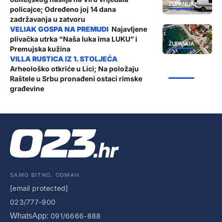
ŽUPANIJA
policajce; Određeno joj 14 dana
zadržavanja u zatvoru
Najavljene
plivačka utrka “Naša luka ima LUKU” i
ŽUPANIJA
Premujska kužina
Arheološko otkriće u Lici; Na položaju
ŽUPANIJA
Raštele u Srbu pronađeni ostaci rimske
građevine
SAMO BITNO. ODMAH.
[email protected]
023/777-900
WhatsApp:
091/6666-888