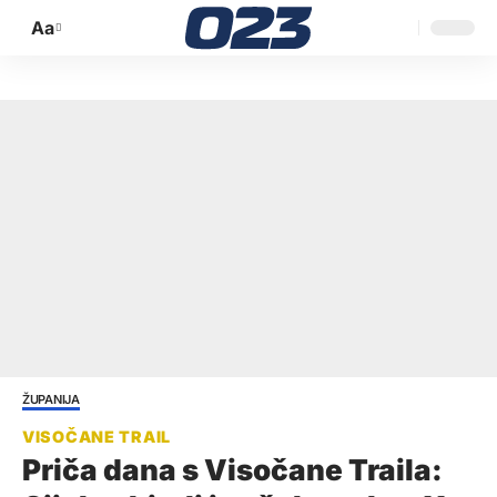
Aa
Promijeni
veličinu
slova
ŽUPANIJA
Priča dana s Visočane Traila: