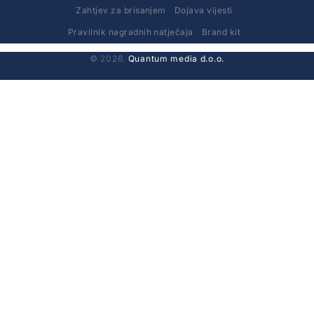
Zahtjev za brisanjem
Dojava vijesti
Pravilnik nagradnih natječaja
Brand kit
© 2026.
Quantum media d.o.o.