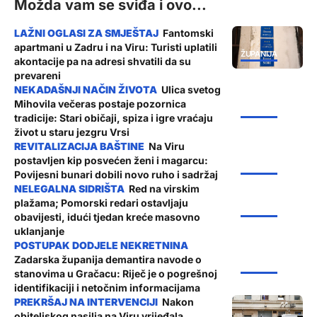
Možda vam se sviđa i ovo...
Fantomski
apartmani u Zadru i na Viru: Turisti uplatili
ŽUPANIJA
akontacije pa na adresi shvatili da su
prevareni
Ulica svetog
Mihovila večeras postaje pozornica
ŽUPANIJA
tradicije: Stari običaji, spiza i igre vraćaju
život u staru jezgru Vrsi
Na Viru
postavljen kip posvećen ženi i magarcu:
ŽUPANIJA
Povijesni bunari dobili novo ruho i sadržaj
Red na virskim
plažama; Pomorski redari ostavljaju
ŽUPANIJA
obavijesti, idući tjedan kreće masovno
uklanjanje
Zadarska županija demantira navode o
ŽUPANIJA
stanovima u Gračacu: Riječ je o pogrešnoj
identifikaciji i netočnim informacijama
Nakon
obiteljskog nasilja na Viru vrijeđala