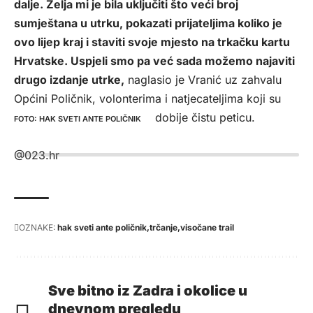
dalje. Želja mi je bila uključiti što veći broj
sumještana u utrku, pokazati prijateljima koliko je
ovo lijep kraj i staviti svoje mjesto na trkačku kartu
Hrvatske. Uspjeli smo pa već sada možemo najaviti
drugo izdanje utrke,
naglasio je Vranić uz zahvalu
Općini Poličnik, volonterima i natjecateljima koji su
pomogli da Visočane Trail dobije čistu peticu.
HAK SVETI ANTE POLIČNIK
@023.hr
OZNAKE:
hak sveti ante poličnik
trčanje
visočane trail
Sve bitno iz Zadra i okolice u
dnevnom pregledu