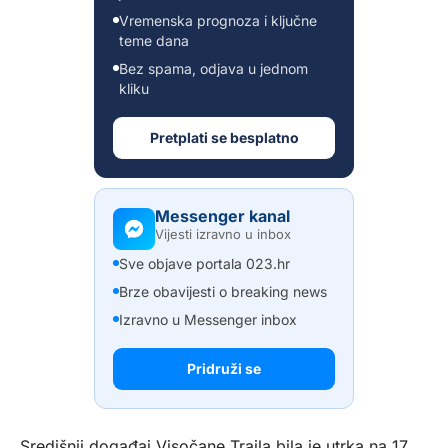
Vremenska prognoza i ključne
teme dana
Bez spama, odjava u jednom
kliku
Pretplati se besplatno
Messenger kanal
Vijesti izravno u inbox
Sve objave portala 023.hr
Brze obavijesti o breaking news
Izravno u Messenger inbox
Pridruži se
Središnji događaj Visočane Traila bila je utrka na 17