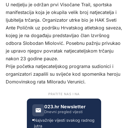
U nedjelju je održan prvi Visočane Trail, sportska
manifestacija koja je okupila velik broj natjecatelja i
ljubitelja trčanja. Organizator utrke bio je HAK Sveti
Ante Poličnik uz podršku Hrvatskog atletskog saveza,
kojeg je na događaju predstavljao član Izvršnog
odbora Slobodan Miolović. Posebnu pažnju privukao
je upravo njegov povratak natjecateljskom trčanju
nakon 23 godine pauze.
Prije početka natjecateljskog programa sudionici i
organizatori zapalili su svijeće kod spomenika heroju
Domovinskog rata Miloradu Verunici.
PRATITE NAS I NA
023.hr Newsletter
Dnevni pregled vijesti
Najvažnije vijesti svakog radnog
jutra