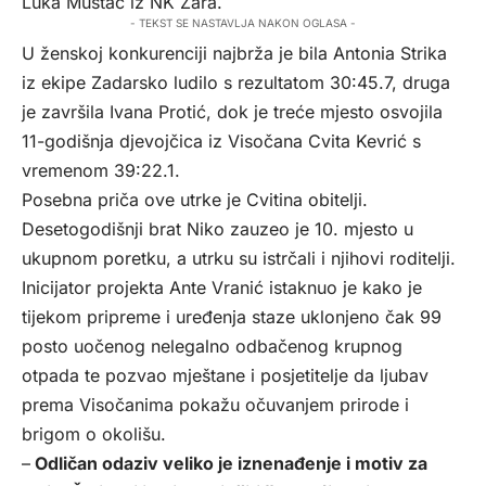
Luka Mustać iz NK Zara.
- TEKST SE NASTAVLJA NAKON OGLASA -
U ženskoj konkurenciji najbrža je bila Antonia Strika
iz ekipe Zadarsko ludilo s rezultatom 30:45.7, druga
je završila Ivana Protić, dok je treće mjesto osvojila
11-godišnja djevojčica iz Visočana Cvita Kevrić s
vremenom 39:22.1.
Posebna priča ove utrke je Cvitina obitelji.
Desetogodišnji brat Niko zauzeo je 10. mjesto u
ukupnom poretku, a utrku su istrčali i njihovi roditelji.
Inicijator projekta Ante Vranić istaknuo je kako je
tijekom pripreme i uređenja staze uklonjeno čak 99
posto uočenog nelegalno odbačenog krupnog
otpada te pozvao mještane i posjetitelje da ljubav
prema Visočanima pokažu očuvanjem prirode i
brigom o okolišu.
–
Odličan odaziv veliko je iznenađenje i motiv za