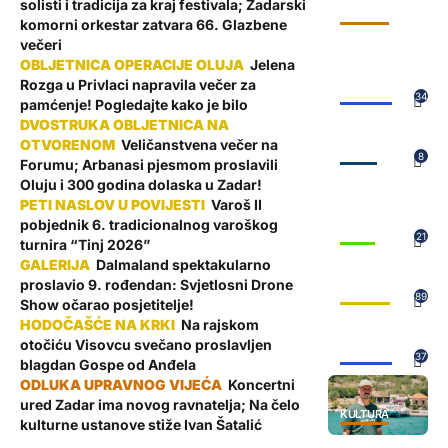
solisti i tradicija za kraj festivala; Zadarski
KULTURA
komorni orkestar zatvara 66. Glazbene
večeri
Jelena
Rozga u Privlaci napravila večer za
ŽUPANIJA
34
pamćenje! Pogledajte kako je bilo
Veličanstvena večer na
ZADAR
8
Forumu; Arbanasi pjesmom proslavili
Oluju i 300 godina dolaska u Zadar!
Varoš II
pobjednik 6. tradicionalnog varoškog
SPORT
21
turnira “Tinj 2026”
Dalmaland spektakularno
proslavio 9. rođendan: Svjetlosni Drone
GALERIJE
89
Show očarao posjetitelje!
Na rajskom
otočiću Visovcu svečano proslavljen
ŽUPANIJA
37
blagdan Gospe od Anđela
Koncertni
ured Zadar ima novog ravnatelja; Na čelo
KULTURA
kulturne ustanove stiže Ivan Šatalić