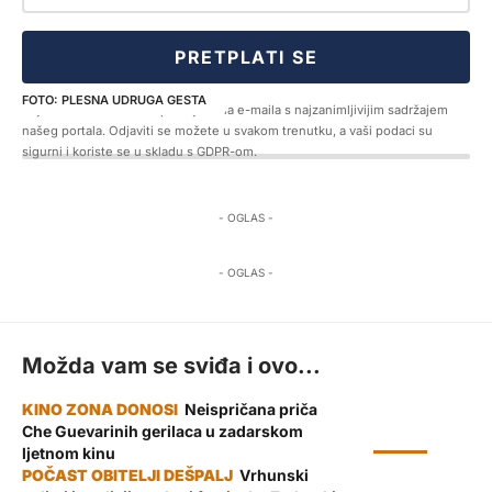
PRETPLATI SE
PLESNA UDRUGA GESTA
Prijavom na newsletter pristajete na e-maila s najzanimljivijim sadržajem
našeg portala. Odjaviti se možete u svakom trenutku, a vaši podaci su
sigurni i koriste se u skladu s GDPR-om.
- OGLAS -
- OGLAS -
Možda vam se sviđa i ovo...
Neispričana priča
Che Guevarinih gerilaca u zadarskom
KULTURA
ljetnom kinu
Vrhunski