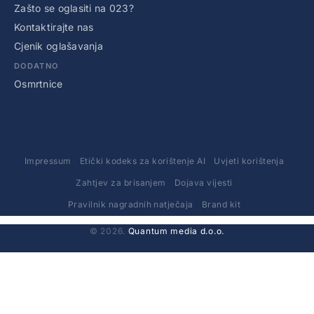
Zašto se oglasiti na 023?
Kontaktirajte nas
Cjenik oglašavanja
DODATNO
Osmrtnice
Impressum
Etički kodeks za korištenje AI
Uvjeti korištenja
Zahtjev za brisanjem
Dojava vijesti
Pravilnik nagradnih natječaja
Brand kit
© 2026.
Quantum media d.o.o.