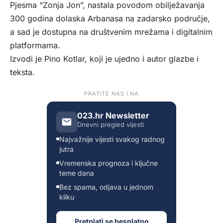
Pjesma “Zonja Jon”, nastala povodom obilježavanja
300 godina dolaska Arbanasa na zadarsko područje,
a sad je dostupna na društvenim mrežama i digitalnim
platformama.
Izvodi je Pino Kotlar, koji je ujedno i autor glazbe i
teksta.
PRATITE NAS I NA
023.hr Newsletter
Dnevni pregled vijesti
Najvažnije vijesti svakog radnog
jutra
Vremenska prognoza i ključne
teme dana
Bez spama, odjava u jednom
kliku
Pretplati se besplatno