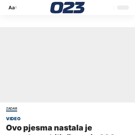
Aa
Promijeni
veličinu
slova
ZADAR
Ovo pjesma nastala je