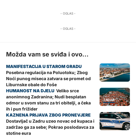
- OGLAS -
- OGLAS -
Možda vam se sviđa i ovo...
Posebna regulacija na Poluotoku; Zbog
ZADAR
Noći punog miseca zatvara se promet od
Liburnske obale do Foše
Veliko srce
anonimnog Zadranina; Nudi besplatan
ZADAR
odmor u svom stanu za tri obitelji, a čeka
ih i pun frižider
Dostavljač u Zadru uzeo novac od kupaca i
ZADAR
zadržao ga za sebe; Pokrao poslodavca za
stotine eura