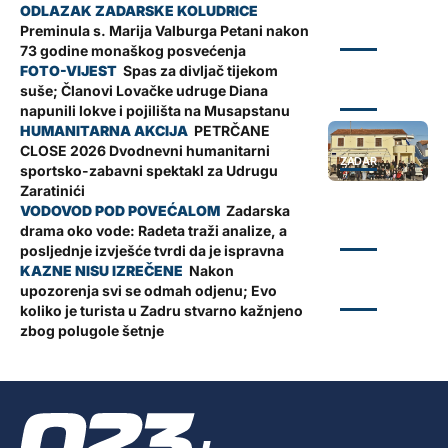
Preminula s. Marija Valburga Petani nakon
ZADAR
73 godine monaškog posvećenja
Spas za divljač tijekom
suše; Članovi Lovačke udruge Diana
ZADAR
napunili lokve i pojilišta na Musapstanu
PETRČANE
CLOSE 2026 Dvodnevni humanitarni
ZADAR
sportsko-zabavni spektakl za Udrugu
Zaratinići
Zadarska
drama oko vode: Radeta traži analize, a
ZADAR
posljednje izvješće tvrdi da je ispravna
Nakon
upozorenja svi se odmah odjenu; Evo
ZADAR
koliko je turista u Zadru stvarno kažnjeno
zbog polugole šetnje