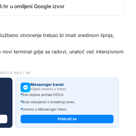
.hr u omiljeni Google izvor
lužbeno otvorenje trebao bi imati sredinom lipnja,
novi terminal gdje se radovi, unatoč već intenzivnom
RATITE NAS I NA
Messenger kanal
Vijesti izravno u inbox
Sve objave portala 023.hr
Brze obavijesti o breaking news
Izravno u Messenger inbox
Pridruži se