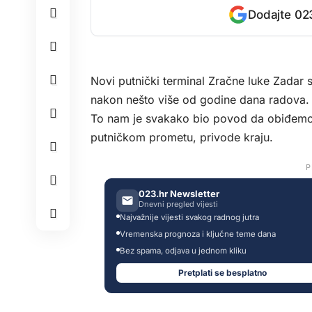
Dodajte 023
Novi putnički terminal Zračne luke Zadar s
nakon nešto više od godine dana radova.
To nam je svakako bio povod da obiđemo 
putničkom prometu, privode kraju.
P
023.hr Newsletter
Dnevni pregled vijesti
Najvažnije vijesti svakog radnog jutra
Vremenska prognoza i ključne teme dana
Bez spama, odjava u jednom kliku
Pretplati se besplatno