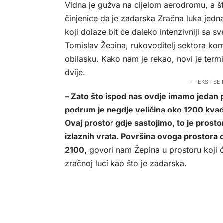
Vidna je gužva na cijelom aerodromu, a š
činjenice da je zadarska Zračna luka jedn
koji dolaze bit će daleko intenzivniji sa 
Tomislav Žepina, rukovoditelj sektora kom
obilasku. Kako nam je rekao, novi je termi
dvije.
- TEKST SE
– Zato što ispod nas ovdje imamo jedan 
podrum je negdje veličina oko 1200 kvadr
Ovaj prostor gdje sastojimo, to je prost
izlaznih vrata. Površina ovoga prostora 
2100,
govori nam Žepina u prostoru koji će
zračnoj luci kao što je zadarska.