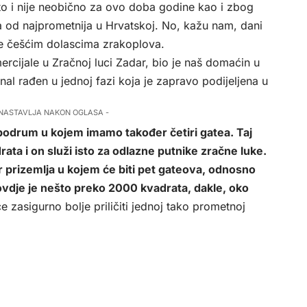
to i nije neobično za ovo doba godine kao i zbog
a od najprometnija u Hrvatskoj. No, kažu nam, dani
sve češćim dolascima zrakoplova.
ercijale u Zračnoj luci Zadar, bio je naš domaćin u
nal rađen u jednoj fazi koja je zapravo podijeljena u
 NASTAVLJA NAKON OGLASA -
podrum u kojem imamo također četiri gatea. Taj
ata i on služi isto za odlazne putnike zračne luke.
or prizemlja u kojem će biti pet gateova, odnosno
ovdje je nešto preko 2000 kvadrata, dakle, oko
 zasigurno bolje priličiti jednoj tako prometnoj