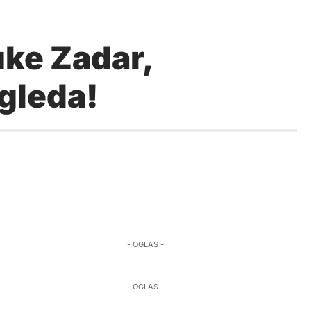
uke Zadar,
zgleda!
- OGLAS -
- OGLAS -